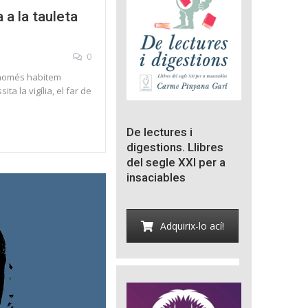
 a la tauleta
0
ue només habitem
ta la vigília, el far de
De lectures i
digestions. Llibres
del segle XXI per a
insaciables
Adquirix-lo ací!