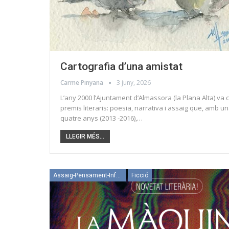
Cartografia d’una amistat
Carme Pinyana
3 juny, 2026
L’any 2000 l’Ajuntament d’Almassora (la Plana Alta) va c
premis literaris: poesia, narrativa i assaig que, amb u
quatre anys (2013 -2016),…
LLEGIR MÉS...
Assaig-Pensament-Informació
Ficció