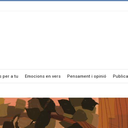
s per a tu
Emocions en vers
Pensament i opinió
Publica