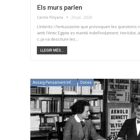
Els murs parlen
Carme Pinyana
20 jul., 2026
L’interès i l’entusiasme que provoquen les qüestions 
amb l’Antic Egipte es manté indefinidament. Heròdot, al
c. ja va descriure les…
LLEGIR MÉS...
Assaig-Pensament-Informació
Dones