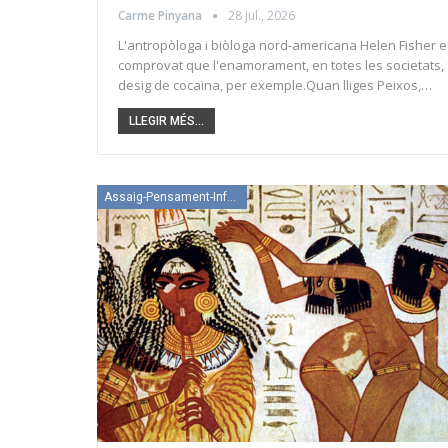
Carme Pinyana
28 jul., 2026
L'antropòloga i biòloga nord-americana Helen Fisher est
comprovat que l'enamorament, en totes les societats, f
desig de cocaïna, per exemple.Quan lliges Peixos,…
LLEGIR MÉS...
Assaig-Pensament-Informació