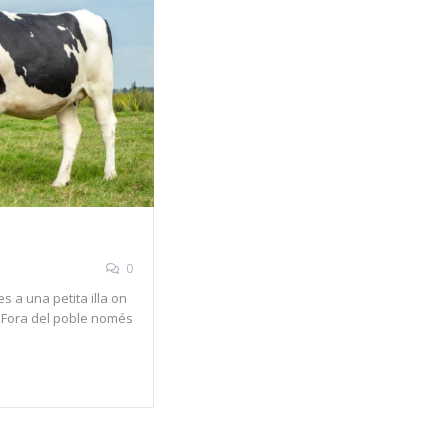
0
s a una petita illa on
. Fora del poble només