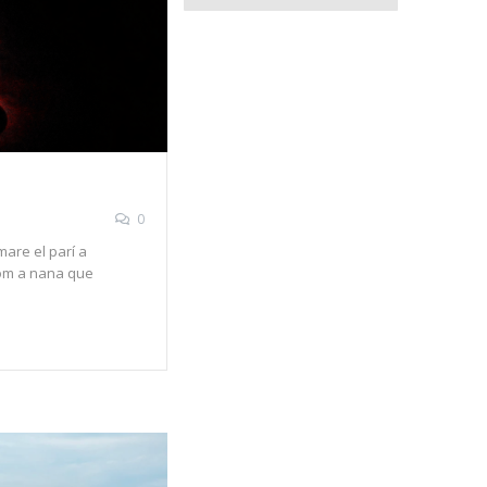
0
mare el parí a
com a nana que