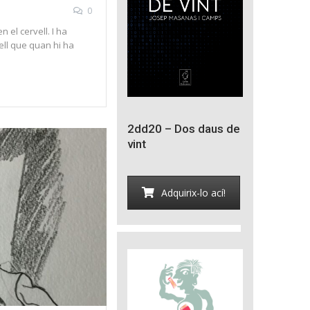
0
 el cervell. I ha
ell que quan hi ha
2dd20 – Dos daus de
vint
Adquirix-lo ací!