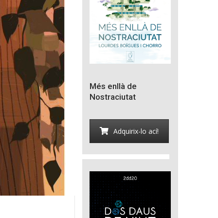
Més enllà de
Nostraciutat
Adquirix-lo ací!