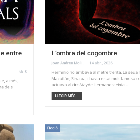
ge entre
L’ombra del cogombre
Joan Andreu Molins
14 abr., 2026
0
Herminio no arribava al metre trenta. La seua 
Mazatlán, Sinaloa, i havia estat molt famosa 
que, a més,
actuava al circ Atayde Hermanos: eixia…
na dels
LLEGIR MÉS...
Ficció