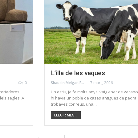
L’illa de les vaques
0
Shaudin Melgar-Foraster
17 març, 2026
storiadores
Un estiu, ja fa molts anys, vaig anar de vacance
dels segles. A
hi havia un poble de cases antigues de pedra
trobaves conreus, una…
LLEGIR MÉS...