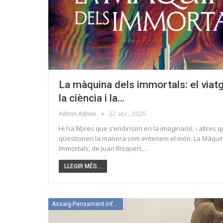
La màquina dels immortals: el viat
la ciència i la…
Admin Admin
22 abr., 2026
Hi ha llibres que s’endinsen en la imaginació, i altres 
qüestionen la manera com entenem el món. La Màqui
Immortals, de Juan Bisquert,…
LLEGIR MÉS...
Assaig-Pensament-Informació