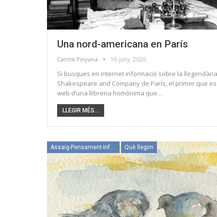
Una nord-americana en París
Carme Pinyana
16 juny, 2026
Si busques en internet informació sobre la llegendària 
Shakespeare and Company de París, el primer que es
web d’una llibreria homònima que…
LLEGIR MÉS...
Assaig-Pensament-Informació
Què llegim