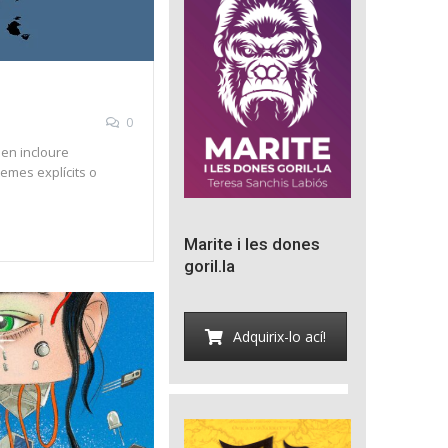
0
olen incloure
temes explícits o
Marite i les dones
goril.la
Adquirix-lo ací!