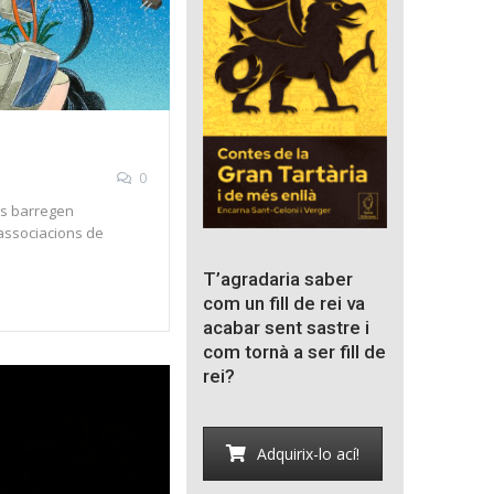
0
es barregen
associacions de
T’agradaria saber
com un fill de rei va
acabar sent sastre i
com tornà a ser fill de
rei?
Adquirix-lo ací!