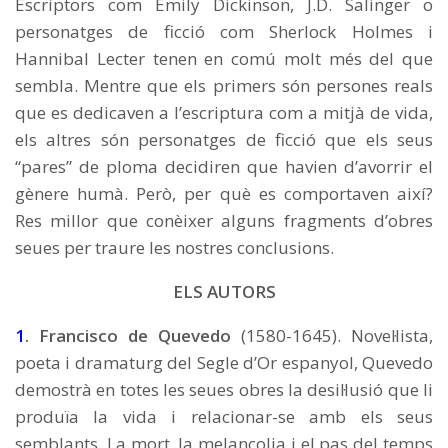
Escriptors com Emily Dickinson, J.D. Salinger o
personatges de ficció com Sherlock Holmes i
Hannibal Lecter tenen en comú molt més del que
sembla. Mentre que els primers són persones reals
que es dedicaven a l’escriptura com a mitjà de vida,
els altres són personatges de ficció que els seus
“pares” de ploma decidiren que havien d’avorrir el
gènere humà. Però, per què es comportaven així?
Res millor que conèixer alguns fragments d’obres
seues per traure les nostres conclusions.
ELS AUTORS
1
. Francisco de Quevedo
(1580-1645). Novel·lista,
poeta i dramaturg del Segle d’Or espanyol, Quevedo
demostrà en totes les seues obres la desil·lusió que li
produïa la vida i relacionar-se amb els seus
semblants. La mort, la melancolia i el pas del temps