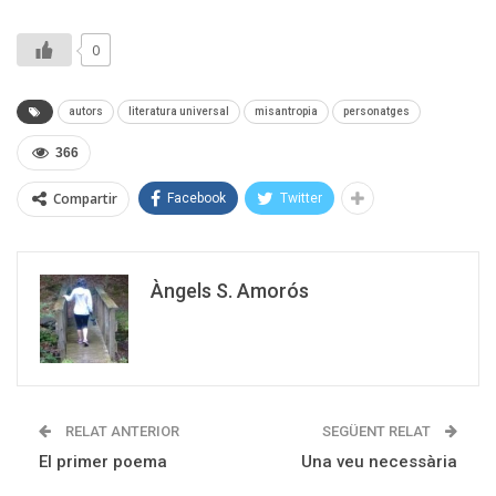
0
autors
literatura universal
misantropia
personatges
366
Compartir
Facebook
Twitter
Àngels S. Amorós
RELAT ANTERIOR
SEGÜENT RELAT
El primer poema
Una veu necessària