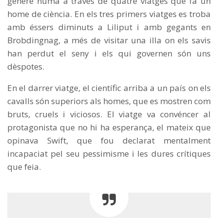
gènere humà a través de quatre viatges que fa un
home de ciència. En els tres primers viatges es troba
amb éssers diminuts a Liliput i amb gegants en
Brobdingnag, a més de visitar una illa on els savis
han perdut el seny i els qui governen són uns
dèspotes.
En el darrer viatge, el científic arriba a un país on els
cavalls són superiors als homes, que es mostren com
bruts, cruels i viciosos. El viatge va convéncer al
protagonista que no hi ha esperança, el mateix que
opinava Swift, que fou declarat mentalment
incapaciat pel seu pessimisme i les dures crítiques
que feia.