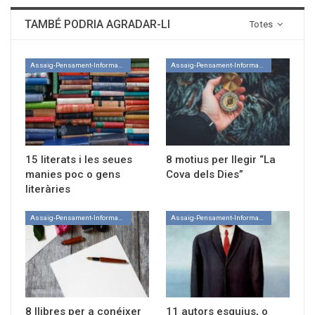
TAMBÉ PODRIA AGRADAR-LI
Totes
Assaig-Pensament-Informació
Assaig-Pensament-Informació
15 literats i les seues
8 motius per llegir “La
manies poc o gens
Cova dels Dies”
literàries
Assaig-Pensament-Informació
Assaig-Pensament-Informació
8 llibres per a conéixer
11 autors esquius, o