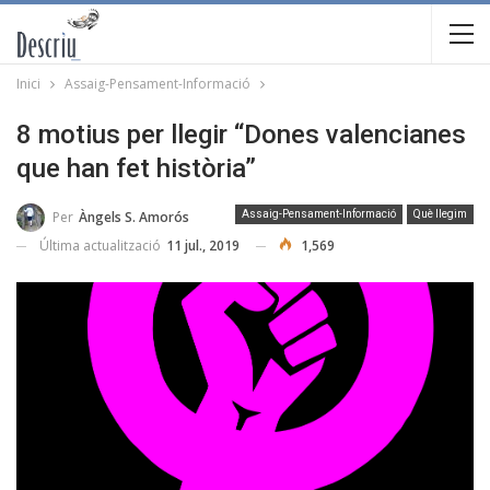
Inici
Assaig-Pensament-Informació
8 motius per llegir “Dones valencianes
que han fet història”
Per
Àngels S. Amorós
Assaig-Pensament-Informació
Què llegim
Última actualització
11 jul., 2019
1,569