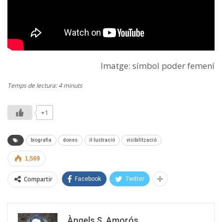
Imatge: símbol poder femení
Temps de lectura: 4 minuts
+1
biografia
dones
il·lustració
visibilització
1,569
Compartir
Facebook
Twitter
Àngels S. Amorós