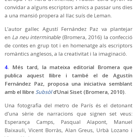
convidar a alguns escriptors amics a passar uns dies
a una mansió propera al llac suís de Leman.
L’autor gallec Agustí Fernández Paz va plantejar
en
La neu interminable
(Bromera, 2016) la confecció
de contes en grup tot i en homenatge als escriptors
romàntics anglesos, a la creativitat i la imaginació.
4
.
Més tard, la mateixa editorial Bromera que
publica aquest llibre i també el de Agustín
Fernández Paz, proposa una iniciativa semblant
amb el llibre
Subsòl
d’Unai Siset (Bromera, 2010)
.
Una fotografia del metro de París és el detonant
d’una sèrie de narracions que signen set veus:
Esperança Camps, Pasqual Alapont, Manuel
Baixauli, Vicent Borràs, Alan Greus, Urbà Lozano i