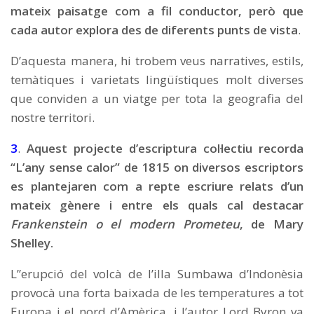
mateix paisatge com a fil conductor, però que
cada autor explora des de diferents punts de vista
.
D’aquesta manera, hi trobem veus narratives, estils,
temàtiques i varietats lingüístiques molt diverses
que conviden a un viatge per tota la geografia del
nostre territori.
3
.
Aquest projecte d’escriptura col·lectiu recorda
“L’any sense calor” de 1815 on diversos escriptors
es plantejaren com a repte escriure relats d’un
mateix gènere i entre els quals cal destacar
Frankenstein o el modern Prometeu
, de Mary
Shelley.
L”erupció del volcà de l’illa Sumbawa d’Indonèsia
provocà una forta baixada de les temperatures a tot
Europa i el nord d’Amèrica, i l’autor Lord Byron va