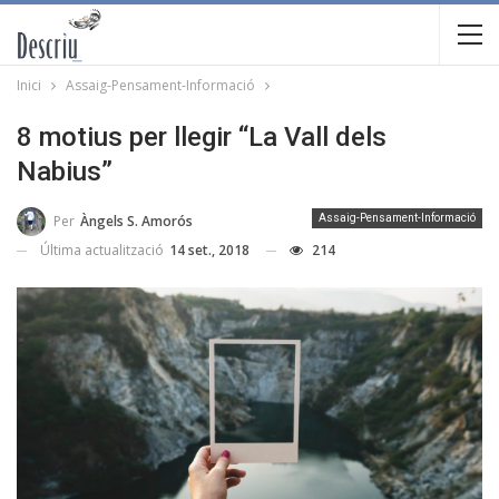
Inici
Assaig-Pensament-Informació
8 motius per llegir “La Vall dels
Nabius”
Per
Àngels S. Amorós
Assaig-Pensament-Informació
Última actualització
14 set., 2018
214