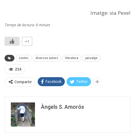
Imatge: via Pexel
Temps de lectura: 6 minuts
+1
contes
diversos autors
literatura
paisatge
214
Compartir
Facebook
Twitter
Àngels S. Amorós