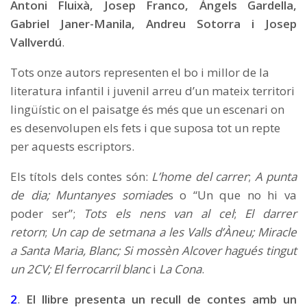
Antoni Fluixà, Josep Franco, Àngels Gardella,
Gabriel Janer-Manila, Andreu Sotorra i Josep
Vallverdú
.
Tots onze autors representen el bo i millor de la
literatura infantil i juvenil arreu d’un mateix territori
lingüístic on el paisatge és més que un escenari on
es desenvolupen els fets i que suposa tot un repte
per aquests escriptors.
Els títols dels contes són:
L’home del carrer
;
A punta
de dia; Muntanyes somiade
s o “Un que no hi va
poder ser”;
Tots els nens van al cel
;
El darrer
retorn
;
Un cap de setmana a les Valls d’Àneu
; Miracle
a Santa Maria, Blanc; Si mossèn Alcover hagués tingut
un 2CV;
El ferrocarril blanc
i
La Cona
.
2
.
El llibre presenta un recull de contes amb un