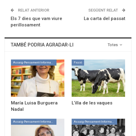
RELAT ANTERIOR
SEGÜENT RELAT
Els 7 dies que vam viure
La carta del passat
perillosament
TAMBÉ PODRIA AGRADAR-LI
Totes
Assaig-Pensament-Informació
Ficció
María Luisa Burguera
L’illa de les vaques
Nadal
Assaig-Pensament-Informació
Assaig-Pensament-Informació