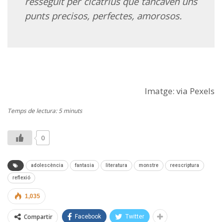
resseguit per cicatrius que tancaven uns
punts precisos, perfectes, amorosos.
Imatge: via Pexels
Temps de lectura: 5 minuts
0
adolescència
fantasia
literatura
monstre
reescriptura
reflexió
1,035
Compartir
Facebook
Twitter