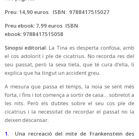
Preu
:
14,90 euros
ISBN
:
9788417515027
Preu ebook: 7,99 euros
ISBN
ebook: 9788417515058
Sinopsi editorial
: La Tina es desperta confosa, amb
el cos adolorit i ple de cicatrius. No recorda res del
seu passat, però la seva tieta, que té cura d’ella, li
explica que ha tingut un accident greu.
A mesura que passa el temps, la noia se sent més
forta, i fins i tot comença a sortir de casa… sobretot a
les nits. Però els dubtes sobre el seu cos ple de
cicatrius i la necessitat de recordar el passat no la
deixen descansar.
1
.
Una recreació del mite de Frankenstein des