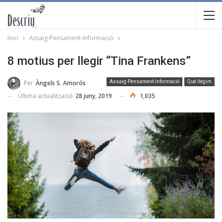
Inici
Assaig-Pensament-Informació
8 motius per llegir “Tina Frankens”
Per
Àngels S. Amorós
Assaig-Pensament-Informació
Què llegim
Última actualització
28 juny, 2019
1,035