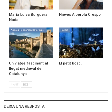
María Luisa Burguera
Nieves Alberola Crespo
Nadal
Assaig-Pensament-Informació
Poesia
Un viatge fascinant al
El petit bosc.
llegat medieval de
Catalunya
ANT
SEG
DEIXA UNA RESPOSTA