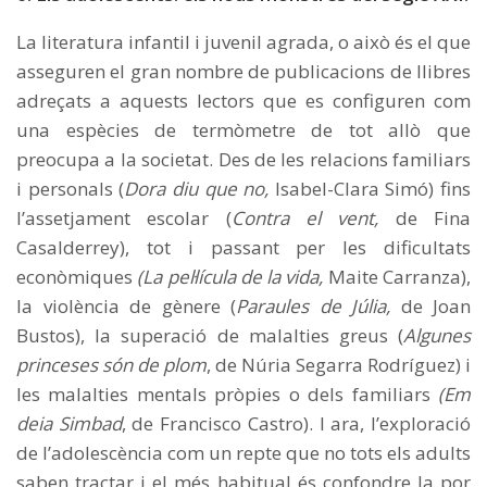
La literatura infantil i juvenil agrada, o això és el que
asseguren el gran nombre de publicacions de llibres
adreçats a aquests lectors que es configuren com
una espècies de termòmetre de tot allò que
preocupa a la societat. Des de les relacions familiars
i personals (
Dora diu que no,
Isabel-Clara Simó) fins
l’assetjament escolar (
Contra el vent,
de Fina
Casalderrey), tot i passant per les dificultats
econòmiques
(La pel·lícula de la vida,
Maite Carranza),
la violència de gènere (
Paraules de Júlia,
de Joan
Bustos), la superació de malalties greus (
Algunes
princeses són de plom
, de Núria Segarra Rodríguez) i
les malalties mentals pròpies o dels familiars
(
Em
deia Simbad
, de Francisco Castro). I ara, l’exploració
de l’adolescència com un repte que no tots els adults
saben tractar i el més habitual és confondre la por