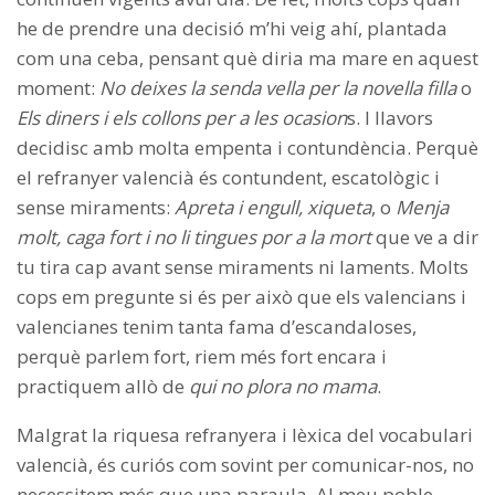
he de prendre una decisió m’hi veig ahí, plantada
com una ceba, pensant què diria ma mare en aquest
moment:
No deixes la senda vella per la novella filla
o
Els diners i els collons per a les ocasion
s. I llavors
decidisc amb molta empenta i contundència. Perquè
el refranyer valencià és contundent, escatològic i
sense miraments:
Apreta i engull, xiqueta
, o
Menja
molt, caga fort i no li tingues por a la mort
que ve a dir
tu tira cap avant sense miraments ni laments. Molts
cops em pregunte si és per això que els valencians i
valencianes tenim tanta fama d’escandaloses,
perquè parlem fort, riem més fort encara i
practiquem allò de
qui no plora no mama
.
Malgrat la riquesa refranyera i lèxica del vocabulari
valencià, és curiós com sovint per comunicar-nos, no
necessitem més que una paraula. Al meu poble,