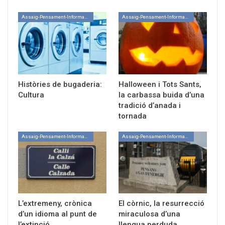
Assaig-Pensament-Informació
Assaig-Pensament-Informació
Històries de bugaderia:
Halloween i Tots Sants,
Cultura
la carbassa buida d’una
tradició d’anada i
tornada
Assaig-Pensament-Informació
Assaig-Pensament-Informació
L’extremeny, crònica
El còrnic, la resurrecció
d’un idioma al punt de
miraculosa d’una
l’extinció
llengua perduda