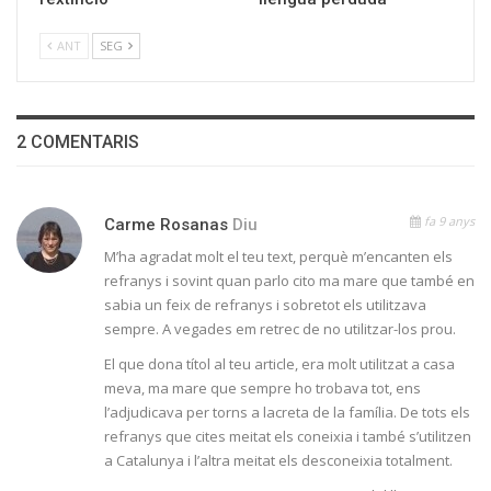
ANT
SEG
2 COMENTARIS
fa 9 anys
Carme Rosanas
Diu
M’ha agradat molt el teu text, perquè m’encanten els
refranys i sovint quan parlo cito ma mare que també en
sabia un feix de refranys i sobretot els utilitzava
sempre. A vegades em retrec de no utilitzar-los prou.
El que dona títol al teu article, era molt utilitzat a casa
meva, ma mare que sempre ho trobava tot, ens
l’adjudicava per torns a lacreta de la família. De tots els
refranys que cites meitat els coneixia i també s’utilitzen
a Catalunya i l’altra meitat els desconeixia totalment.