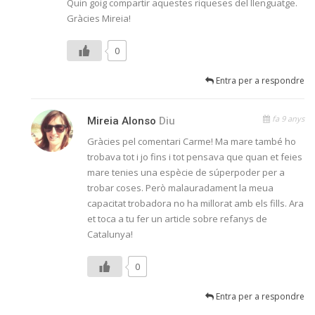
Quin goig compartir aquestes riqueses del llenguatge.
Gràcies Mireia!
0
Entra per a respondre
fa 9 anys
Mireia Alonso
Diu
Gràcies pel comentari Carme! Ma mare també ho
trobava tot i jo fins i tot pensava que quan et feies
mare tenies una espècie de súperpoder per a
trobar coses. Però malauradament la meua
capacitat trobadora no ha millorat amb els fills. Ara
et toca a tu fer un article sobre refanys de
Catalunya!
0
Entra per a respondre