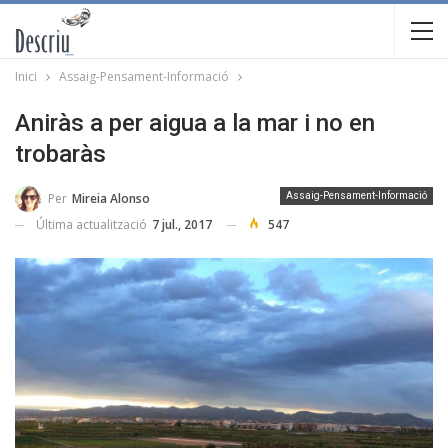
Inici
Assaig-Pensament-Informació
Aniràs a per aigua a la mar i no en
trobaràs
Per
Mireia Alonso
Assaig-Pensament-Informació
Última actualització
7 jul., 2017
547