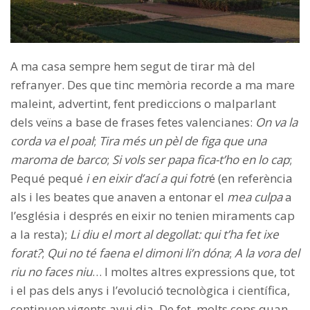
A ma casa sempre hem segut de tirar mà del
refranyer. Des que tinc memòria recorde a ma mare
maleint, advertint, fent prediccions o malparlant
dels veïns a base de frases fetes valencianes:
On va la
corda va el poal
;
Tira més un pèl de figa que una
maroma de barco
;
Si vols ser papa fica-t’ho en lo cap
;
Pequé pequé
i en eixir d’ací a qui fotr
é (en referència
als i les beates que anaven a entonar el
mea culpa
a
l’església i després en eixir no tenien miraments cap
a la resta);
Li diu el mort al degollat: qui t’ha fet ixe
forat?
;
Qui no té faena el dimoni li’n dóna
;
A la vora del
riu no faces niu
… I moltes altres expressions que, tot
i el pas dels anys i l’evolució tecnològica i científica,
continuen vigents avui dia. De fet, molts cops quan