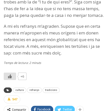
trobes amb la de “I tu de qui eres?”. Siga com siga
t’has de fer a la idea que si no tens massa temps,
paga la pena quedar-te a casa i no menjar tomaca.
A mi els refranys m’agraden. Supose que en certa
manera m’apropen els meus orígens i em donen
referències en aquest món globalitzat que ens ha
tocat viure. A més, enriqueixen les tertúlies i ja se
sap: com més sucre més dolç.
Temps de lectura: 2 minuts
+6
cultura
refranys
tradicions
547
Compartir
Facebook
Twitter