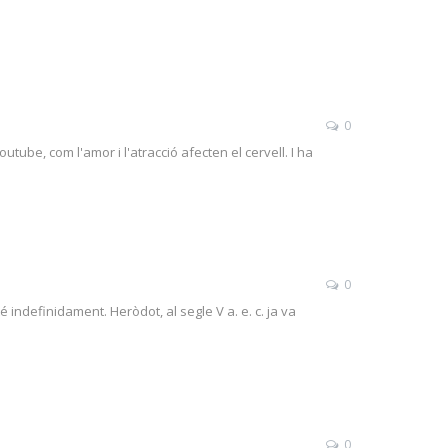
0
ube, com l'amor i l'atracció afecten el cervell. I ha
0
indefinidament. Heròdot, al segle V a. e. c. ja va
0