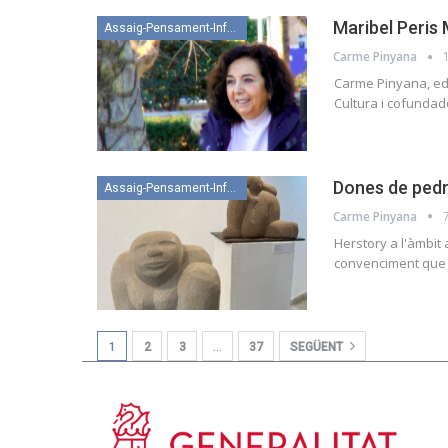
Maribel Peris
Assaig-Pensament-Informació
Carme Pinyana
Carme Pinyana, edi
Cultura i cofundad
Dones de ped
Assaig-Pensament-Informació
Carme Pinyana
Herstory a l'àmbit 
convenciment que e
1
2
3
…
37
SEGÜENT