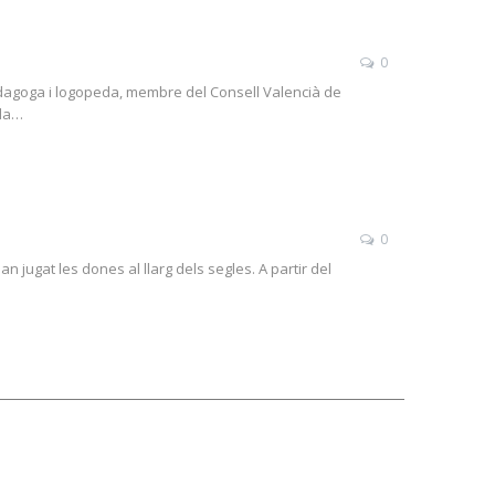
0
pedagoga i logopeda, membre del Consell Valencià de
uda…
0
n jugat les dones al llarg dels segles. A partir del