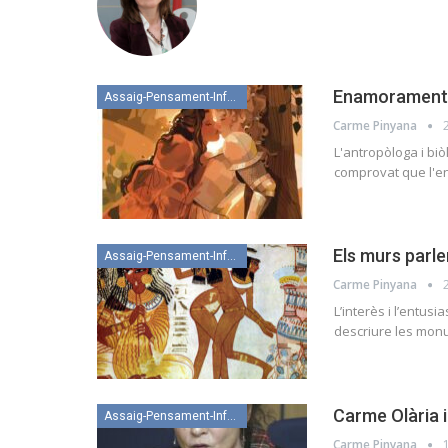
Enamorament 
Assaig-Pensament-Informació
Carme Pinyana
L'antropòloga i biò
comprovat que l'e
Els murs parle
Assaig-Pensament-Informació
Carme Pinyana
L’interès i l’entus
descriure les monum
Carme Olària 
Assaig-Pensament-Informació
Carme Pinyana