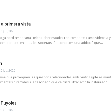
a primera vista
28 jul., 2026
loga nord-americana Helen Fisher estudia, i ho comparteix amb vídeos a yout
namorament, en totes les societats, funciona com una addicció que…
n
20 jul., 2026
iasme que provoquen les qüestions relacionades amb l’Antic Egipte es manté 
entals piràmides; i la fascinació que va cristal·litzar amb la instauració…
i Puyoles
15 jul., 2026