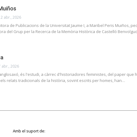
 Muiños
12 abr., 2026
tora de Publicacions de la Universitat Jaume I, a Maribel Peris Muiños, 
ora del Grup per la Recerca de la Memòria Històrica de Castelló Benvolg
ra
7 abr., 2026
anglosaxó, és l'estudi, a càrrec d'historiadores feministes, del paper que ha
ls relats tradicionals de la història, sovint escrits per homes, han…
Amb el suport de: