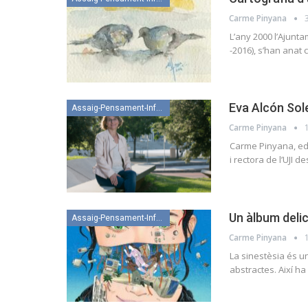
Carme Pinyana
L’any 2000 l’Ajunta
-2016), s’han anat 
Eva Alcón Sol
Assaig-Pensament-Informació
Carme Pinyana
Carme Pinyana, edit
i rectora de l’UJI 
Un àlbum deli
Assaig-Pensament-Informació
Carme Pinyana
La sinestèsia és u
abstractes. Així h