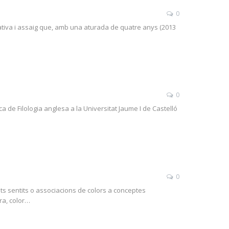
0
rrativa i assaig que, amb una aturada de quatre anys (2013
0
a de Filologia anglesa a la Universitat Jaume I de Castelló
0
s sentits o associacions de colors a conceptes
ra, color…