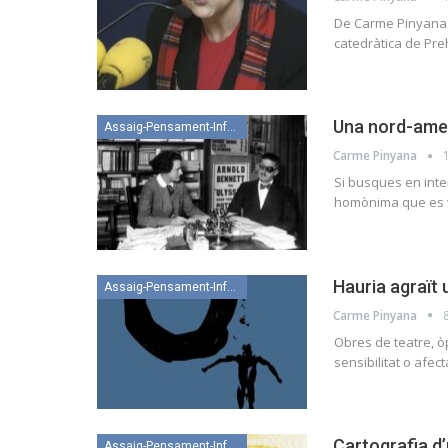
De Carme Pinyana G
catedràtica de Preh
Una nord-amer
Assaig-Pensament-Informació
Carme Pinyana
Si busques en inte
homònima que es va
Hauria agraït
Assaig-Pensament-Informació
Carme Pinyana
Obres de teatre, òp
sensibilitat o afe
Cartografia d
Assaig-Pensament-Informació