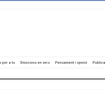
s per a tu
Emocions en vers
Pensament i opinió
Publica