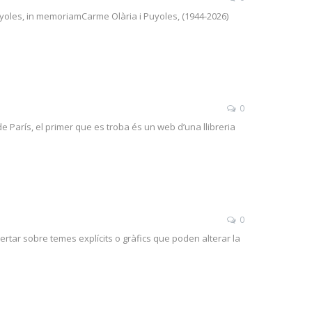
uyoles, in memoriamCarme Olària i Puyoles, (1944-2026)
0
 París, el primer que es troba és un web d’una llibreria
0
alertar sobre temes explícits o gràfics que poden alterar la