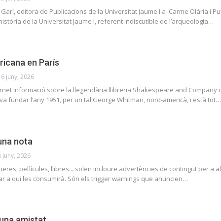
arí, editora de Publicacions de la Universitat Jaume I a Carme Olària i P
istòria de la Universitat Jaume I, referent indiscutible de l’arqueologia…
icana en París
16 juny, 2026
rnet informació sobre la llegendària llibreria Shakespeare and Company de
 fundar l’any 1951, per un tal George Whitman, nord-americà, i està tot…
 una nota
8 juny, 2026
eres, pel·lícules, llibres... solen incloure advertències de contingut per a 
ctar a qui les consumirà. Són els trigger warnings que anuncien…
’una amistat