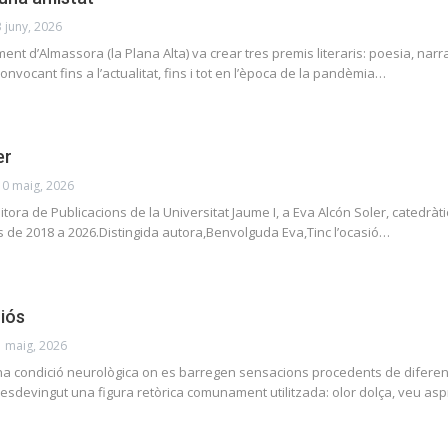
3 juny, 2026
ment d’Almassora (la Plana Alta) va crear tres premis literaris: poesia, na
convocant fins a l’actualitat, fins i tot en l’època de la pandèmia…
er
10 maig, 2026
ora de Publicacions de la Universitat Jaume I, a Eva Alcón Soler, catedràtic
des de 2018 a 2026.Distingida autora,Benvolguda Eva,Tinc l’ocasió…
ciós
1 maig, 2026
na condició neurològica on es barregen sensacions procedents de diferent
a esdevingut una figura retòrica comunament utilitzada: olor dolça, veu asp