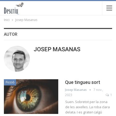
Inici
Josep Masanas
AUTOR
JOSEP MASANAS
Que tingueu sort
Ficció
Josep Masanas
7 nov.,
2023
1
Suen. Sobretot per la zona
de les aixelles. La roba clara
delata. I es graten (algú