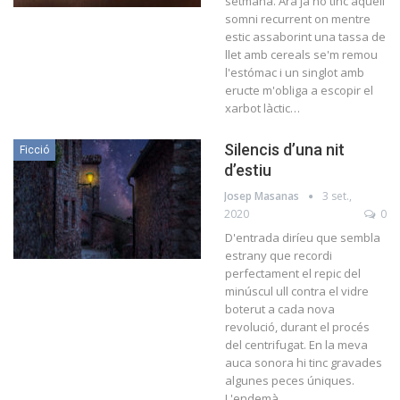
setmana. Ara ja no tinc aquell
somni recurrent on mentre
estic assaborint una tassa de
llet amb cereals se'm remou
l'estómac i un singlot amb
eructe m'obliga a escopir el
xarbot làctic…
Silencis d’una nit
Ficció
d’estiu
Josep Masanas
3 set.,
2020
0
D'entrada diríeu que sembla
estrany que recordi
perfectament el repic del
minúscul ull contra el vidre
boterut a cada nova
revolució, durant el procés
del centrifugat. En la meva
auca sonora hi tinc gravades
algunes peces úniques.
L'endemà…