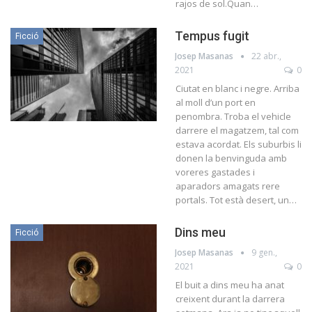
rajos de sol.Quan…
Tempus fugit
Ficció
Josep Masanas
22 abr.,
2021
0
Ciutat en blanc i negre. Arriba
al moll d’un port en
penombra. Troba el vehicle
darrere el magatzem, tal com
estava acordat. Els suburbis li
donen la benvinguda amb
voreres gastades i
aparadors amagats rere
portals. Tot està desert, un…
Dins meu
Ficció
Josep Masanas
9 gen.,
2021
0
El buit a dins meu ha anat
creixent durant la darrera