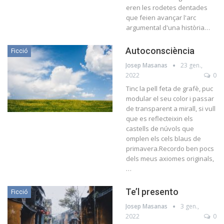
eren les rodetes dentades
que feien avançar l'arc
argumental d'una història…
Autoconsciència
Ficció
Josep Masanas
23 gen.,
2022
0
Tinc la pell feta de grafè, puc
modular el seu color i passar
de transparent a mirall, si vull
que es reflecteixin els
castells de núvols que
omplen els cels blaus de
primavera.Recordo ben pocs
dels meus axiomes originals,
…
Te’l presento
Ficció
Josep Masanas
3 gen.,
2022
0