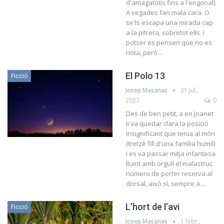
d'amagatotis fins a l'engonal).
A vegades fan mala cara. O
se'ls escapa una mirada cap
a la pitrera, sobretot ells. I
potser es pensen que no es
nota, però…
El Polo 13
Ficció
Josep Masanas
31 jul.,
2023
0
Des de ben petit, a en Joanet
li va quedar clara la posició
insignificant que tenia al món
(tretzè fill d'una família humil)
i es va passar mitja infantesa
lluint amb orgull el malastruc
número de porter reserva al
dorsal, això sí, sempre a…
L’hort de l’avi
Ficció
Josep Masanas
1 febr.,