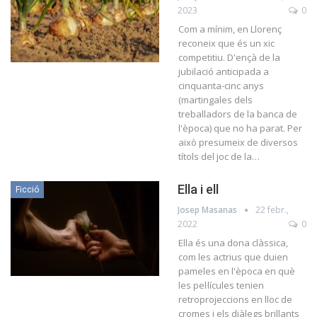
2023
0
Com a mínim, en Llorenç
reconeix que és un xic
competitiu. D'ençà de la
jubilació anticipada a
cinquanta-cinc anys
(martingales dels
treballadors de la banca de
l'època) que no ha parat. Per
això presumeix de diversos
títols del joc de la…
Ella i ell
Ficció
Josep Masanas
22 febr.,
2022
0
Ella és una dona clàssica,
com les actrius que duien
pameles en l'època en què
les pel·lícules tenien
retroprojeccions en lloc de
cromes i els diàlegs brillants