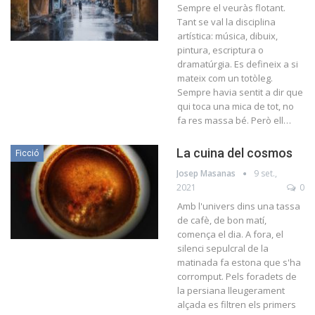
Sempre el veuràs flotant.
Tant se val la disciplina
artística: música, dibuix,
pintura, escriptura o
dramatúrgia. Es defineix a si
mateix com un totòleg.
Sempre havia sentit a dir que
qui toca una mica de tot, no
fa res massa bé. Però ell…
La cuina del cosmos
Ficció
Josep Masanas
9 set.,
2021
0
Amb l'univers dins una tassa
de cafè, de bon matí,
comença el dia. A fora, el
silenci sepulcral de la
matinada fa estona que s'ha
corromput. Pels foradets de
la persiana lleugerament
alçada es filtren els primers