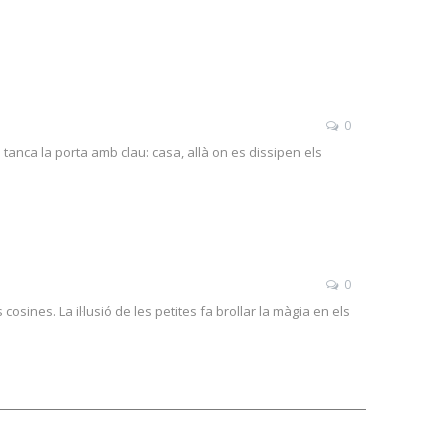
0
tanca la porta amb clau: casa, allà on es dissipen els
0
 cosines. La il·lusió de les petites fa brollar la màgia en els