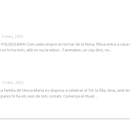
3 març, 2023
POLSEGUERA! Com cada vespre en tornar de la feina, l’Elisa entra a casa i 
à on hi ha món, allà on viu la tebior...Tanmateix, un cop dins, no…
13 des., 2022
La família de l’Anna-Maria es disposa a celebrar el Tió: la filla, Aina, amb les
pares hi ha els avis de tots costats. Comença el ritual:…