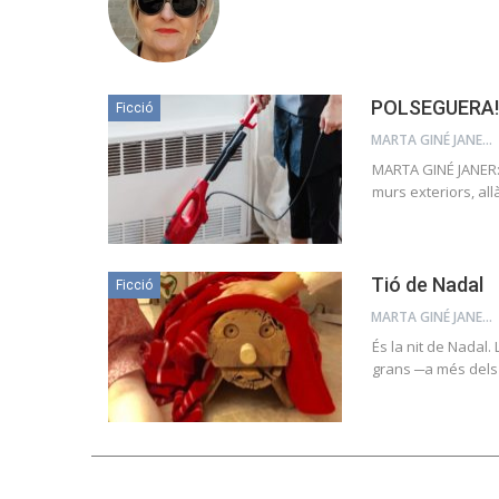
POLSEGUERA!
Ficció
MARTA GINÉ JANER
MARTA GINÉ JANER: 
murs exteriors, all
Tió de Nadal
Ficció
MARTA GINÉ JANER
És la nit de Nadal. 
grans ─a més dels 