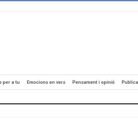
s per a tu
Emocions en vers
Pensament i opinió
Publica