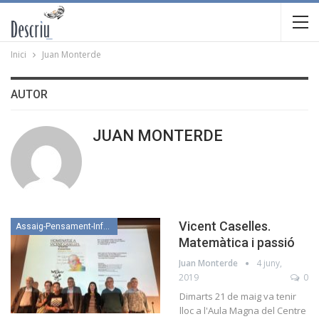
Inici
Juan Monterde
AUTOR
JUAN MONTERDE
Vicent Caselles.
Assaig-Pensament-Informació
Matemàtica i passió
Juan Monterde
4 juny,
2019
0
Dimarts 21 de maig va tenir
lloc a l'Aula Magna del Centre