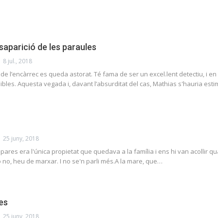
esaparició de les paraules
8 jul., 2018
e l’encàrrec es queda astorat. Té fama de ser un excel.lent detectiu, i en
les. Aquesta vegada i, davant l’absurditat del cas, Mathias s'hauria est
25 juny, 2018
pares era l'única propietat que quedava a la família i ens hi van acollir
o no, heu de marxar. I no se'n parli més.A la mare, que…
les
25 juny, 2018