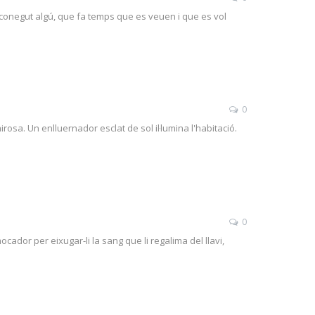
a conegut algú, que fa temps que es veuen i que es vol
0
airosa. Un enlluernador esclat de sol il·lumina l'habitació.
0
cador per eixugar-li la sang que li regalima del llavi,