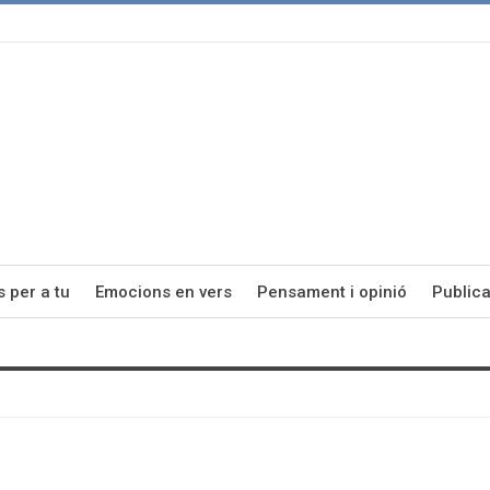
s per a tu
Emocions en vers
Pensament i opinió
Publica