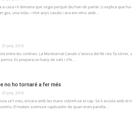
ba a casa i li demana que segui perquè diu han de parlar. Li explica que h
, un gos, una vida.—Vint anys casats i ara em véns amb…
25 juny, 2018
ola entre les cortines. La Montserrat Canals s'aixeca del llit i les fa córrer, 
, pensa. Es prepara un bany de sals i s’hi…
e no ho tornaré a fer més
25 juny, 2018
noia se'l creu, encara amb les mans cobrint-se el cap. Se li acosta amb el mo
i somriu. El mateix somriure captivador de quan eren parella.…