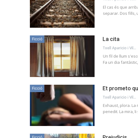
El cas és que arri
separar. Dos fills
La cita
Ficció
Txell Aparicio i Vila
Un fil de llum s'esc
Fa un dia fantàstic
Et prometo qu
Ficció
Txell Aparicio i Vila
Exhaust, plora. La 
penedit. La mira, l
Prejudicis
Ficció