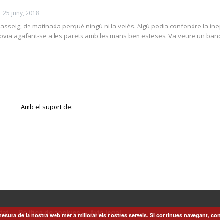
25 juny, 2018
 passeig, de matinada perquè ningú ni la veiés. Algú podia confondre la i
ovia agafant-se a les parets amb les mans ben esteses. Va veure un ban
Amb el suport de:
tat
Política de cookies
Avís legal
esura de la nostra web mer a millorar els nostres serveis. Si continues navegant, con