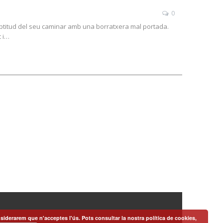
0
neptitud del seu caminar amb una borratxera mal portada.
c i…
siderarem que n'acceptes l'ús. Pots consultar la nostra política de cookies,