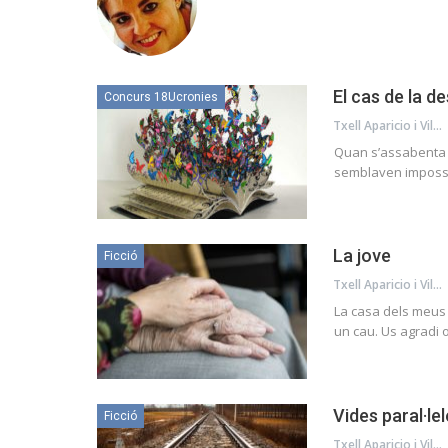
El cas de la d
Concurs 18Ucronies
Txell Aparicio i Vila
Quan s’assabenta d
semblaven impossib
La jove
Ficció
Txell Aparicio i Vila
La casa dels meus 
un cau. Us agradi 
Vides paral·le
Ficció
Txell Aparicio i Vila