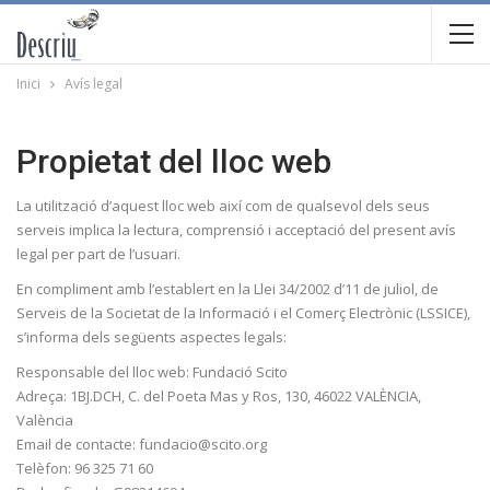
Inici
Avís legal
Propietat del lloc web
La utilització d’aquest lloc web així com de qualsevol dels seus
serveis implica la lectura, comprensió i acceptació del present avís
legal per part de l’usuari.
En compliment amb l’establert en la Llei 34/2002 d’11 de juliol, de
Serveis de la Societat de la Informació i el Comerç Electrònic (LSSICE),
s’informa dels següents aspectes legals:
Responsable del lloc web: Fundació Scito
Adreça:
1BJ.DCH, C. del Poeta Mas y Ros, 130
, 46022 VALÈNCIA,
València
Email de contacte: fundacio@scito.org
Telèfon: 96 325 71 60