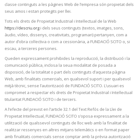
classe continguts a les pàgines Web de l’empresa són propietat dels
seus amos i estan protegits per llei.
Tots els drets de Propietat Industrial i Intel·lectual de la Web
https://descriu.org
i dels seus continguts (textos, imatges, sons,
àudio, vídeo, dissenys, creativitats, programari) pertanyen, com a
autor d’obra col·lectiva o com a cessionària, a FUNDACIÓ SCITO o, si
escau, a terceres persones.
Queden expressament prohibides la reproducció, la distribució i la
comunicació pública, inclosa la seua modalitat de posada a
disposició, de la totalitat o part dels continguts d’aquesta pàgina
Web, amb finalitats comercials, en qualsevol suport i per qualsevol
mitjà tècnic, sense l’autorització de FUNDACIÓ SCITO. L’usuari es
compromet a respectar els drets de Propietat Industrial i Intel·lectual
titularitat FUNDACIÓ SCITO i de tercers.
A l’efecte del previst en l’article 32.1 del Text Refós de la Llei de
Propietat Intel·lectual, FUNDACIÓ SCITO s’oposa expressament a la
utilització de qualssevol continguts de lloc web amb la finalitat de
realitzar ressenyes en altres mitjans telemàtics o en format paper
amb finalitats comercials sense comptar amb la prèvia autorització