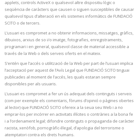
applets, controls ActiveX o qualsevol altre dispositiu lògic o
seqüència de caràcters que causen o siguen susceptibles de causar
qualsevol tipus d’alteració en els sistemes informàtics de FUNDACIÓ
SCITO o de tercers.
L’usuari es compromet a no obtenir informacions, missatges, gràfics,
dibuixos, arxius de so i/o imatge, fotografies, enregistraments,
programari i en general, qualsevol classe de material accessible a
través de la Web o dels serveis oferts en el mateix.
S’entén que l’accés o utilització de la Web per part de l’usuari implica
l’acceptació per aquest de l’Avís Legal que FUNDACIÓ SCITO tinguai
publicades al moment de l’accés, les quals estaran sempre
disponibles per als usuaris.
L’usuari es compromet a fer un ús adequat dels continguts i serveis
(com per exemple els comentaris, fòrums d’opinió o pàgines obertes
al lector) que FUNDACIÓ SCITO ofereix a la seua seu Web i a no
emprar-los per incórrer en activitats il·lícites o contràries a la bona fe
i a l’ordenament legal; difondre continguts o propaganda de caràcter
racista, xenòfob, pornogràfic-il·legal, d’apologia del terrorisme o
atemptatori contra els drets humans.