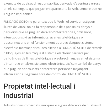
exempta de qualsevol responsabilitat derivada d’eventuals errors
en els continguts que pogueren aparèixer a la Web, sempre que no
li siguen imputables.
FUNDACIÓ SCITO no garanteix que la Web i el servidor estiguen
lliures de virus i no es fa responsable dels possibles danys o
perjudicis que es puguen derivar d’interferències, omissions,
interrupcions, virus informàtics, avaries telefòniques o
desconnexions en el funcionament operatiu d’aquest sistema
electrònic, motivat per causes alienes a FUNDACIÓ SCITO, de retards
o bloquejos en l’ús d’aquest sistema electrònic causats per
deficiències de línies telefòniques o sobrecàrregues en el sistema
d’Internet o en altres sistemes electrònics, així com també de danys
que puguen ser causats per terceres persones mitjançant
intromissions il·legítimes fora del control de FUNDACIÓ SCITO.
Propietat intel·lectual i
industrial
Tots els noms comercials, marques o signes diferents de qualsevol