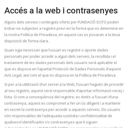
Accés a la web i contrasenyes
Alguns dels serveis i continguts oferts per FUNDACIÓ SCITO poden
trobar-se subjectes a registre previ en la forma que es determine en
la nostra Política de Privadesa, en aquest cas es posaran a la teua
disposició de forma clara.
Quan siga necessari que l’usuari es registre o aporte dades
personals per poder accedir a algun dels serveis, la recollida i el
tractament de les dades personals dels usuaris serà aplicable el
que es disposa en l’apartat Protecció de Dades Personals d’aquest
Avís Legal, així com el que es disposa en la Política de Privadesa.
Si per a la utilització d’un servei a la Web, l’usuari hagués de procedir
al seu registre, aquest serà responsable d’aportar informació veraç i
lícita. Si com a conseqüència del registre, es dotés a l’usuari d’una
contrasenya, aquest es compromet a fer un ús diligent i a mantenir
en secret la contrasenya per accedir a aquests serveis. Els usuaris
són responsables de l’adequada custòdia i confidencialitat de
qualsevol identificador i/o contrasenyes que li siguen