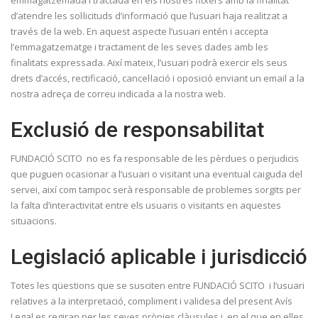
emmagatzemada i tractada en els nostres fitxers amb la finalitat
d’atendre les sol·licituds d’informació que l’usuari haja realitzat a
través de la web. En aquest aspecte l’usuari entén i accepta
l’emmagatzematge i tractament de les seves dades amb les
finalitats expressada. Així mateix, l’usuari podrà exercir els seus
drets d’accés, rectificació, cancel·lació i oposició enviant un email a la
nostra adreça de correu indicada a la nostra web.
Exclusió de responsabilitat
FUNDACIÓ SCITO no es fa responsable de les pèrdues o perjudicis
que puguen ocasionar a l’usuari o visitant una eventual caiguda del
servei, així com tampoc serà responsable de problemes sorgits per
la falta d’interactivitat entre els usuaris o visitants en aquestes
situacions.
Legislació aplicable i jurisdicció
Totes les qüestions que se susciten entre FUNDACIÓ SCITO i l’usuari
relatives a la interpretació, compliment i validesa del present Avís
Legal es regiran per les seves pròpies clàusules i, en el que en elles