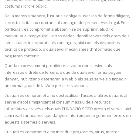
costums i l’ordre públic.
De la mateixa manera, l’usuaris s’obliga a usar-los de forma diligent,
correcta i lícita i no contraris al contingut del present Avís Legal. En
particular, es compromet a abstenir-se de suprimir, eludir o
manipular el “copyright” i altres dades identificatives dels drets dels
seus titulars incorporats als continguts, així com els dispositius
tècnics de protecció, o qualsevol mecanismes d’informació que
pogueren contenir.
Queda expressament prohibit realitzar accions lesives als
interessos o drets de tercers, o que de qualsevol forma puguen
danyar, inutilitzar o deteriorar la Web o els seus serveis o impedir
un normal gaudi de la Web per altres usuaris.
L’usuari es compromet a no obstaculitzar l’accés a altres usuaris al
servei d’accés mitjançant el consum massiu dels recursos
informàtics a través dels quals FUNDACIÓ SCITO presta el servei, així
com realitzar accions que danyen, interrompen o generein errors en
aquests sistemes o serveis.
L’usuari es compromet a no introduir programes, virus, macros,