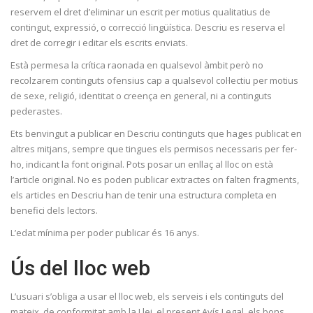
reservem el dret d’eliminar un escrit per motius qualitatius de
contingut, expressió, o correcció lingüística. Descriu es reserva el
dret de corregir i editar els escrits enviats.
Està permesa la crítica raonada en qualsevol àmbit però no
recolzarem continguts ofensius cap a qualsevol col·lectiu per motius
de sexe, religió, identitat o creença en general, ni a continguts
pederastes.
Ets benvingut a publicar en Descriu continguts que hages publicat en
altres mitjans, sempre que tingues els permisos necessaris per fer-
ho, indicant la font original. Pots posar un enllaç al lloc on està
l’article original. No es poden publicar extractes on falten fragments,
els articles en Descriu han de tenir una estructura completa en
benefici dels lectors.
L’edat mínima per poder publicar és 16 anys.
Ús del lloc web
L’usuari s’obliga a usar el lloc web, els serveis i els continguts del
mateix, de conformitat amb la Llei, el present Avís Legal, els bons