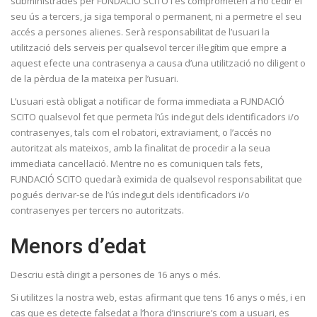
subministrades per FUNDACIÓ SCITO i es comprometen a no cedir el
seu ús a tercers, ja siga temporal o permanent, ni a permetre el seu
accés a persones alienes. Serà responsabilitat de l’usuari la
utilització dels serveis per qualsevol tercer il·legítim que empre a
aquest efecte una contrasenya a causa d’una utilització no diligent o
de la pèrdua de la mateixa per l’usuari.
L’usuari està obligat a notificar de forma immediata a FUNDACIÓ
SCITO qualsevol fet que permeta l’ús indegut dels identificadors i/o
contrasenyes, tals com el robatori, extraviament, o l’accés no
autoritzat als mateixos, amb la finalitat de procedir a la seua
immediata cancel·lació. Mentre no es comuniquen tals fets,
FUNDACIÓ SCITO quedarà eximida de qualsevol responsabilitat que
pogués derivar-se de l’ús indegut dels identificadors i/o
contrasenyes per tercers no autoritzats.
Menors d’edat
Descriu està dirigit a persones de 16 anys o més.
Si utilitzes la nostra web, estas afirmant que tens 16 anys o més, i en
cas que es detecte falsedat a l’hora d’inscriure’s com a usuari, es