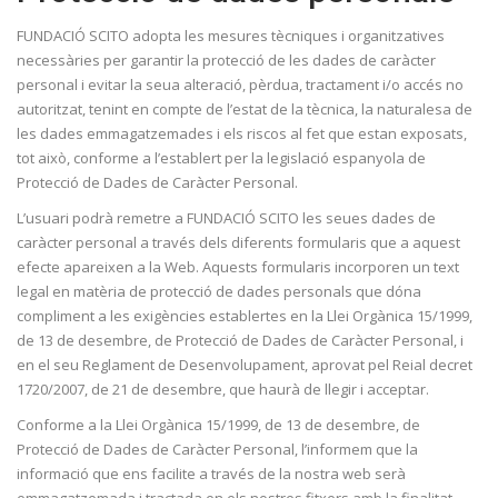
FUNDACIÓ SCITO adopta les mesures tècniques i organitzatives
necessàries per garantir la protecció de les dades de caràcter
personal i evitar la seua alteració, pèrdua, tractament i/o accés no
autoritzat, tenint en compte de l’estat de la tècnica, la naturalesa de
les dades emmagatzemades i els riscos al fet que estan exposats,
tot això, conforme a l’establert per la legislació espanyola de
Protecció de Dades de Caràcter Personal.
L’usuari podrà remetre a FUNDACIÓ SCITO les seues dades de
caràcter personal a través dels diferents formularis que a aquest
efecte apareixen a la Web. Aquests formularis incorporen un text
legal en matèria de protecció de dades personals que dóna
compliment a les exigències establertes en la Llei Orgànica 15/1999,
de 13 de desembre, de Protecció de Dades de Caràcter Personal, i
en el seu Reglament de Desenvolupament, aprovat pel Reial decret
1720/2007, de 21 de desembre, que haurà de llegir i acceptar.
Conforme a la Llei Orgànica 15/1999, de 13 de desembre, de
Protecció de Dades de Caràcter Personal, l’informem que la
informació que ens facilite a través de la nostra web serà