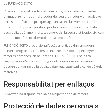
de FUNDACIÓ SCITO.
L’usuari pot visualitzar tots els elements, imprimir-los, copiar-los i
emmagatzemar-los en el disc dur del seu ordinador o en qualsevol
altre suport físic sempre que siga, única i exclusivament, per al seu
ús personal i privat, quedant, per tant, terminantment prohibida la
seua utilització amb finalitats comercials, la seua distribució, així com
la seua modificació, alteració o descompilación.
FUNDACIÓ SCITO proporciona l’accés a tot tipus d’informacions,
serveis, programes o dades en Internet que poden pertànyer a
terceres persones, en aquest cas FUNDACIÓ SCITO no es fa
responsable d’aquests continguts ni de quantes reclamacions
puguen derivar-se de la qualitat, fiabilitat, exactitud o correcció dels
mateixos.
Responsabilitat per enllaços
El lloc web no disposa d’enllaços o hipervíncles de tercers.
Protecció de dades personals