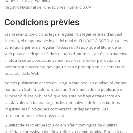
Dades fiscals: G98214604
Registro Nacional de Fundaciones: número 607V
Condicions prèvies
Les presents condicions legals regulen l’ús legal permès d’aquest
lloc web, el responsable legal del qual és FUNDACIÓ SCITO. Aquestes
condicions generals regulen l’accés i utilització que el titular de la
web posa a la disposició dels usuaris d’Internet. L’accés a la mateixa
implica la seua acceptació sense reserves. S’entén per usuari la
persona que accedeix, navega, utilitza o participa en els serveis i/o
activitats de la Web.
Només publicarem escrits en llengua catalana, en qualsevol variant
normativa (català, valencià, balear). Serà motiu de no publicació o
eliminació d’una publicació que aquesta no haja estat escrita en
català-valencià-balear segons les normatives de les institucions
lingüístiques filològiques competents i independents, i les
recomanacions de les universitats.
Qualitat del text: en Descriu volem oferir continguts de qualitat
literària, expressiva, científica, reflexiva i comunicativa. Per això ens