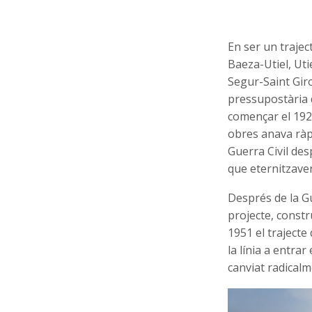
En ser un traject
Baeza-Utiel, Uti
Segur-Saint Giro
pressupostària d
començar el 1927
obres anava ràpi
Guerra Civil des
que eternitzaven
Després de la Gu
projecte, constr
1951 el trajecte
la línia a entra
canviat radicalm