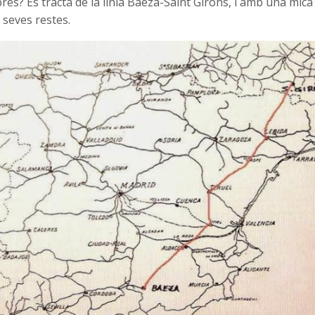
res? Es tracta de la línia Baeza-Saint Girons, i amb una mica
 seves restes.