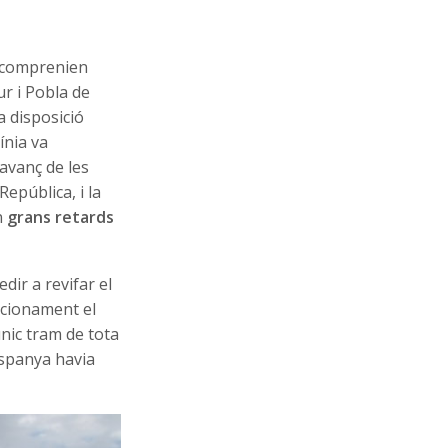
comprenien
ur i Pobla de
a disposició
ínia va
’avanç de les
República, i la
n
grans retards
edir a revifar el
ncionament el
l’únic tram de tota
’Espanya havia