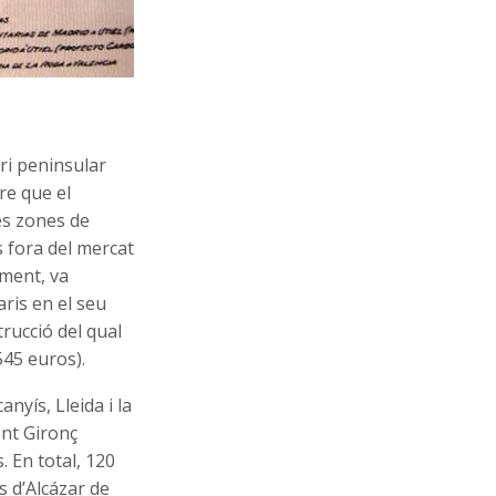
ori peninsular
re que el
es zones de
s fora del mercat
oment, va
aris en el seu
trucció del qual
545 euros).
nyís, Lleida i la
ent Gironç
. En total, 120
s d’Alcázar de