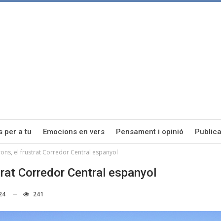
s per a tu
Emocions en vers
Pensament i opinió
Publica
rons, el frustrat Corredor Central espanyol
trat Corredor Central espanyol
24
241