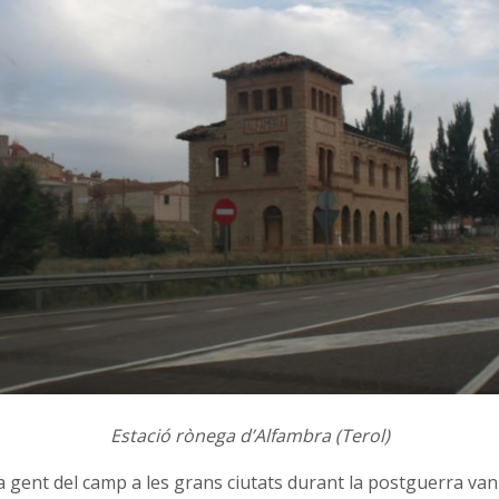
Estació rònega d’Alfambra (Terol)
a gent del camp a les grans ciutats durant la postguerra va