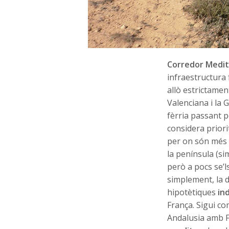
Corredor Medit
infraestructura
allò estrictamen
Valenciana i la 
fèrria passant pe
considera priorit
per on són més a
la península (s
però a pocs se’l
simplement, la 
hipotètiques
in
França. Sigui co
Andalusia amb Fr