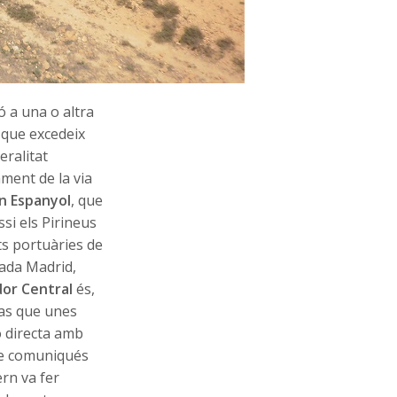
 a una o altra
 que excedeix
eralitat
ament de la via
n Espanyol
, que
ssi els Pirineus
ats portuàries de
lada Madrid,
or Central
és,
cas que unes
ó directa amb
que comuniqués
ern va fer