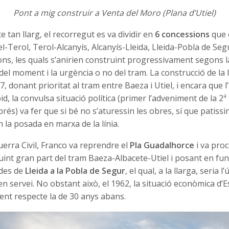
Pont a mig construir a Venta del Moro (Plana d’Utiel)
e tan llarg, el recorregut es va dividir en
6 concessions
que 
el-Terol, Terol-Alcanyís, Alcanyís-Lleida, Lleida-Pobla de Seg
ns, les quals s’anirien construint progressivament segons l
el moment i la urgència o no del tram. La construcció de la l
, donant prioritat al tram entre Baeza i Utiel, i encara que l
d, la convulsa situació política (primer l’adveniment de la 2ª 
prés) va fer que si bé no s’aturessin les obres, sí que patissi
 la posada en marxa de la línia.
erra Civil, Franco va reprendre el
Pla Guadalhorce
i va proc
uint gran part del tram Baeza-Albacete-Utiel i posant en fu
 des de
Lleida a la Pobla de Segur
, el qual, a la llarga, seria 
r en servei. No obstant això, el 1962, la situació econòmica d
ent respecte la de 30 anys abans.