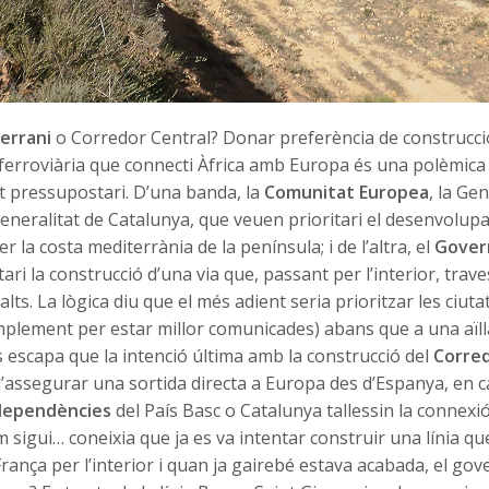
errani
o Corredor Central? Donar preferència de construcció
 ferroviària que connecti Àfrica amb Europa és una polèmica
t pressupostari. D’una banda, la
Comunitat Europea
, la Gen
Generalitat de Catalunya, que veuen prioritari el desenvolup
r la costa mediterrània de la península; i de l’altra, el
Gover
ari la construcció d’una via que, passant per l’interior, trave
lts. La lògica diu que el més adient seria prioritzar les ciut
implement per estar millor comunicades) abans que a una aïl
s escapa que la intenció última amb la construcció del
Corred
d’assegurar una sortida directa a Europa des d’Espanya, en 
dependències
del País Basc o Catalunya tallessin la connexi
m sigui… coneixia que ja es va intentar construir una línia 
ança per l’interior i quan ja gairebé estava acabada, el gov