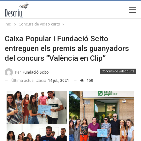
Inici
Concurs de video curts
Caixa Popular i Fundació Scito
entreguen els premis als guanyadors
del concurs “València en Clip”
Per
Fundació Scito
Concurs de video curts
Última actualització
14 jul., 2021
150