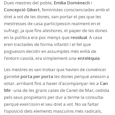
Dues mestres del poble,
Emília Domènech
i
Concepció Gibert
, feministes conscienciades amb el
dret a vot de les dones, van portar el pes que les
mestresses de casa participessin realment en el
sufragi, ja que fins aleshores, el paper de les dones
en la política era poc menys que
residual
. A casa
eren tractades de forma infantil i el fet que
poguessin decidir en assumptes més enllà de
l’entorn casolà, era simplement una
entelèquia
.
Les mestres es van trobar que havien de convèncer
gairebé
porta per porta
les dones perquè anessin a
votar, arribant fins a haver d’acompanyar-les a
Can
Mir
-una de les grans cases de Canet de Mar, cedida
pels seus propietaris per dur a terme la consulta-
perquè exercissin el seu dret a vot. No va faltar
l’oposició dels elements masculins més radicals,