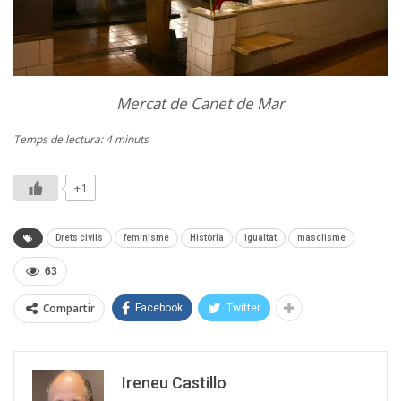
Mercat de Canet de Mar
Temps de lectura: 4 minuts
+1
Drets civils
feminisme
Història
igualtat
masclisme
63
Compartir
Facebook
Twitter
Ireneu Castillo