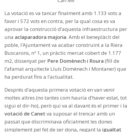
Can Mir
La votació es va tancar finalment amb 1.133 vots a
favor i 572 vots en contra, per la qual cosa es va
aprovar la construcció d’aquesta infraestructura per
una
aclaparadora majoria
. Amb el beneplàcit del
poble, l’Ajuntament va acabar construint a la Riera
Buscarons, nº 1, un pràctic mercat cobert de 1.177
m2, dissenyat per
Pere Domènech i Roura
(fill de
l’afamat arquitecte Lluís Domènech i Montaner) que
ha perdurat fins a l’actualitat.
Després d’aquesta primera votació en van venir
moltes altres (no tantes com hauria d’haver estat, tot
sigui el dir-ho), però qui va al davant és el primer i la
votació de Canet
va suposar el trencar amb un
passat que discriminava oficialment les dones
simplement pel fet de ser dona, negant la
igualtat