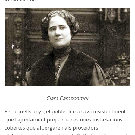
Clara Campoamor
Per aquells anys, el poble demanava insistentment
que l’ajuntament proporcionés unes instal·lacions
cobertes que albergaren als proveïdors