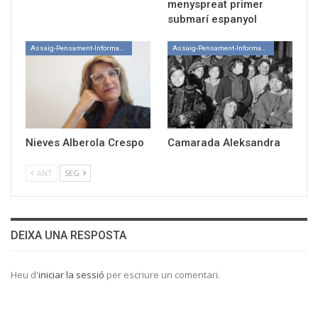
menyspreat primer
submarí espanyol
Assaig-Pensament-Informació
Assaig-Pensament-Informació
Nieves Alberola Crespo
Camarada Aleksandra
ANT
SEG
DEIXA UNA RESPOSTA
Heu d'
iniciar la sessió
per escriure un comentari.