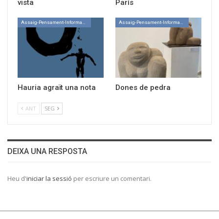
vista
París
Assaig-Pensament-Informació
Assaig-Pensament-Informació
Hauria agraït una nota
Dones de pedra
ANT
SEG
DEIXA UNA RESPOSTA
Heu d'
iniciar la sessió
per escriure un comentari.