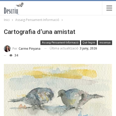
Inici
Assaig-Pensament-Informació
Cartografia d’una amistat
Assaig-Pensament-Informació
Què llegim
ressenya
Última actualització
3 juny, 2026
Per
Carme Pinyana
34