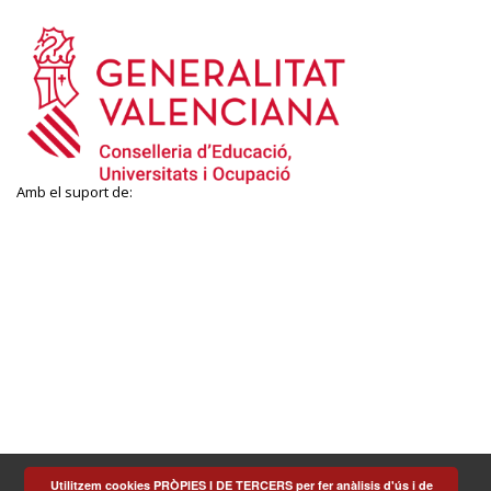
Amb el suport de:
Utilitzem cookies PRÒPIES I DE TERCERS per fer anàlisis d'ús i de