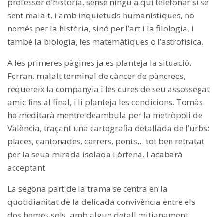
professor d’història, sense ningú a qui telefonar si se
sent malalt, i amb inquietuds humanístiques, no
només per la història, sinó per l’art i la filologia, i
també la biologia, les matemàtiques o l’astrofísica.
A les primeres pàgines ja es planteja la situació.
Ferran, malalt terminal de càncer de pàncrees,
requereix la companyia i les cures de seu assossegat
amic fins al final, i li planteja les condicions. Tomàs
ho meditarà mentre deambula per la metròpoli de
València, traçant una cartografia detallada de l’urbs:
places, cantonades, carrers, ponts… tot ben retratat
per la seua mirada isolada i òrfena. I acabarà
acceptant.
La segona part de la trama se centra en la
quotidianitat de la delicada convivència entre els
dos homes sols, amb algun detall mitjanament