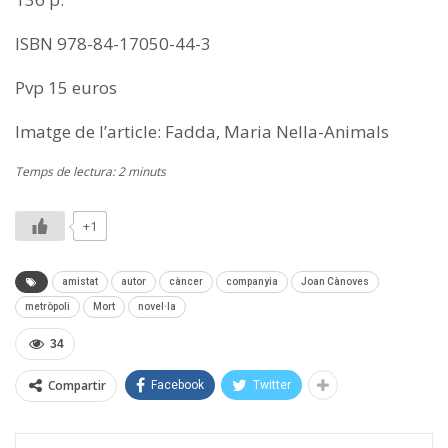
ISBN 978-84-17050-44-3
Pvp 15 euros
Imatge de l’article: Fadda, Maria Nella-Animals
Temps de lectura: 2 minuts
+1
amistat
autor
càncer
companyia
Joan Cànoves
metròpoli
Mort
novel·la
34
Compartir
Facebook
Twitter