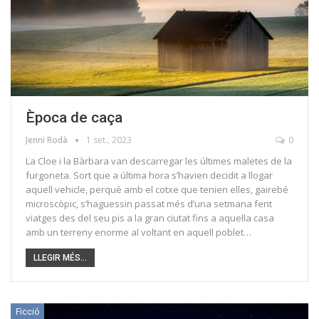
Època de caça
Jenni Rodà
1 set., 2023
0
La Cloe i la Bàrbara van descarregar les últimes maletes de la
furgoneta. Sort que a última hora s’havien decidit a llogar
aquell vehicle, perquè amb el cotxe que tenien elles, gairebé
microscòpic, s’haguessin passat més d’una setmana fent
viatges des del seu pis a la gran ciutat fins a aquella casa
amb un terreny enorme al voltant en aquell poblet…
LLEGIR MÉS...
Ficció