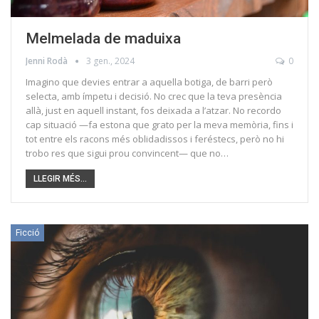
Melmelada de maduixa
Jenni Rodà
3 gen., 2024
0
Imagino que devies entrar a aquella botiga, de barri però
selecta, amb ímpetu i decisió. No crec que la teva presència
allà, just en aquell instant, fos deixada a l’atzar. No recordo
cap situació —fa estona que grato per la meva memòria, fins i
tot entre els racons més oblidadissos i feréstecs, però no hi
trobo res que sigui prou convincent— que no…
LLEGIR MÉS...
Ficció