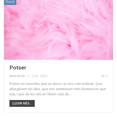
Ficció
Potser
Jenni Rodà
2 jul., 2023
0
Potser no recordes que un dia tu i jo ens vam estimar. Que
allargàvem els dies, que ens semblaven més lluminosos que
mai, i que de les nits en fèiem cotó de…
LLEGIR MÉS...