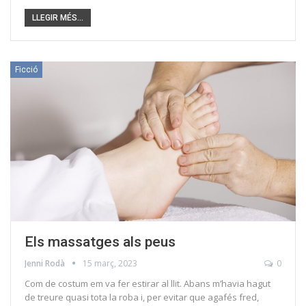
LLEGIR MÉS...
Ficció
Els massatges als peus
Jenni Rodà
15 març, 2023
0
Com de costum em va fer estirar al llit. Abans m’havia hagut
de treure quasi tota la roba i, per evitar que agafés fred,