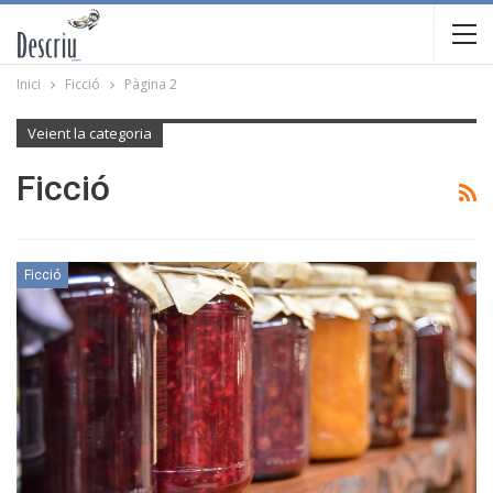
Inici
Ficció
Pàgina 2
Veient la categoria
Ficció
Ficció