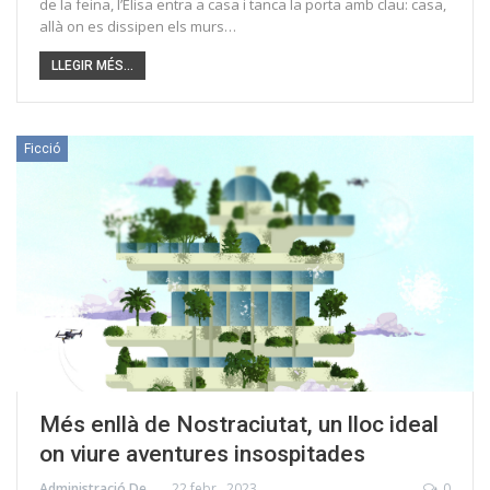
de la feina, l’Elisa entra a casa i tanca la porta amb clau: casa,
allà on es dissipen els murs…
LLEGIR MÉS...
Ficció
Més enllà de Nostraciutat, un lloc ideal
on viure aventures insospitades
Administració Descriu
22 febr., 2023
0