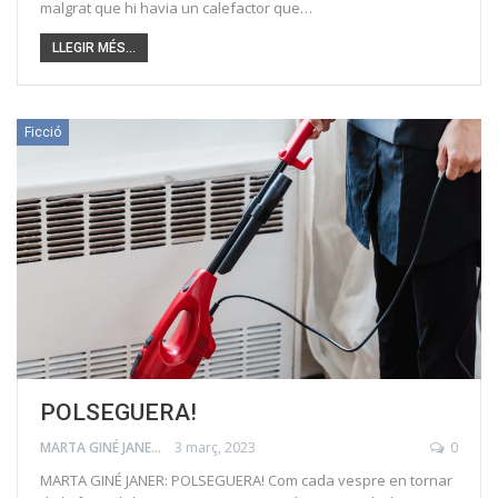
malgrat que hi havia un calefactor que…
LLEGIR MÉS...
Ficció
POLSEGUERA!
MARTA GINÉ JANER
3 març, 2023
0
MARTA GINÉ JANER: POLSEGUERA! Com cada vespre en tornar