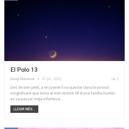
El Polo 13
Josep Masanas
31 jul., 2023
0
Des de ben petit, a en Joanet li va quedar clara la posició
insignificant que tenia al món (tretzè fill d'una família humil) i
es va passar mitja infantesa…
LLEGIR MÉS...