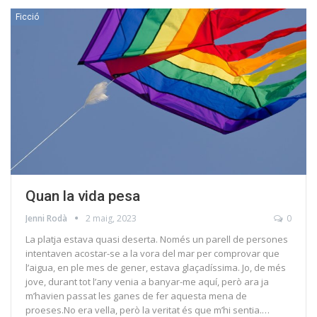
Ficció
Quan la vida pesa
Jenni Rodà
2 maig, 2023
0
La platja estava quasi deserta. Només un parell de persones
intentaven acostar-se a la vora del mar per comprovar que
l’aigua, en ple mes de gener, estava glaçadíssima. Jo, de més
jove, durant tot l’any venia a banyar-me aquí, però ara ja
m’havien passat les ganes de fer aquesta mena de
proeses.No era vella, però la veritat és que m’hi sentia.…