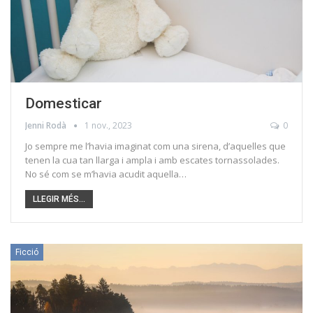
Domesticar
Jenni Rodà
1 nov., 2023
0
Jo sempre me l’havia imaginat com una sirena, d’aquelles que
tenen la cua tan llarga i ampla i amb escates tornassolades.
No sé com se m’havia acudit aquella…
LLEGIR MÉS...
Ficció