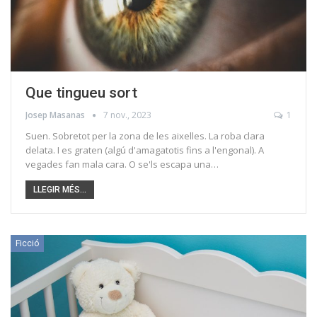
Que tingueu sort
Josep Masanas
7 nov., 2023
1
Suen. Sobretot per la zona de les aixelles. La roba clara
delata. I es graten (algú d'amagatotis fins a l'engonal). A
vegades fan mala cara. O se'ls escapa una…
LLEGIR MÉS...
Ficció