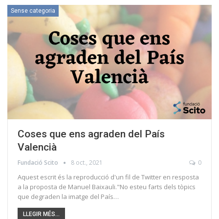
Sense categoria
Coses que ens agraden del País
Valencià
Fundació Scito
8 oct., 2021
0
Aquest escrit és la reproducció d'un fil de Twitter en resposta
a la proposta de Manuel Baixauli."No esteu farts dels tòpics
que degraden la imatge del País…
LLEGIR MÉS...