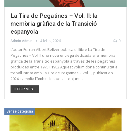
La Tira de Pegatines – Vol. II: la
memòria gràfica de la Transició
espanyola
Admin Admin
4 febr., 2026
0
L’autor Ferran Albert Bellver publica el llibre La Tira de
Pegatines – Vol. II una nova entrega dedicada a la memòria
gràfica de la Transició espanyola a través de les pegatines
produïdes entre 1975 i 1982.Aquest volum dona continuïtat al
treball iniciat amb La Tira de Pegatines – Vol. I., publicat en
2024, i amplia l’àmbit d’estudi al conjunt…
LLEGIR MÉS...
Sense categoria