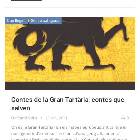
Què llegim
Sense categoria
Contes de la Gran Tartària: contes que
salven
Fundació Scito
23 set., 2021
0
On és la Gran Tartària? En els mapes europeus antics, era el
nom genèric d’extensos territoris d’una geografia oriental,
ignota i de límits indefinits, entre l’Àsia Central i els confins de