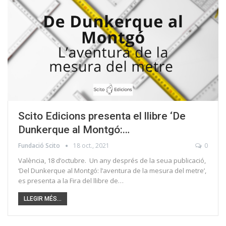
Scito Edicions presenta el llibre ‘De
Dunkerque al Montgó:…
Fundació Scito
18 oct., 2021
0
València, 18 d’octubre. Un any després de la seua publicació,
‘Del Dunkerque al Montgó: l’aventura de la mesura del metre’,
es presenta a la Fira del llibre de…
LLEGIR MÉS...