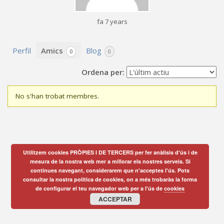
fa 7 years
Perfil
Amics
Blog
0
0
Ordena per:
No s'han trobat membres.
Amics
Utilitzem cookies PRÒPIES I DE TERCERS per fer anàlisis d'ús i de
mesura de la nostra web mer a millorar els nostres serveis. Si
continues navegant, considerarem que n'acceptes l'ús. Pots
consultar la nostra política de cookies, on a més trobaràs la forma
de configurar el teu navegador web per a l'ús de
cookies
ACCEPTAR