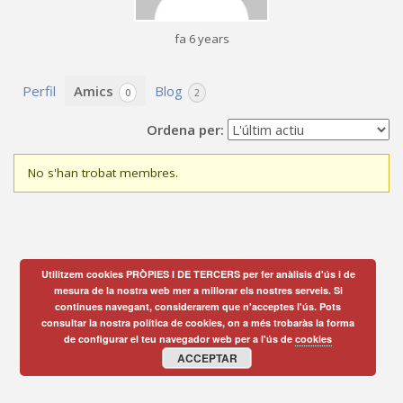
fa 6 years
Perfil
Amics
Blog
0
2
Ordena per:
No s'han trobat membres.
Amics
Utilitzem cookies PRÒPIES I DE TERCERS per fer anàlisis d'ús i de
mesura de la nostra web mer a millorar els nostres serveis. Si
continues navegant, considerarem que n'acceptes l'ús. Pots
consultar la nostra política de cookies, on a més trobaràs la forma
de configurar el teu navegador web per a l'ús de
cookies
ACCEPTAR