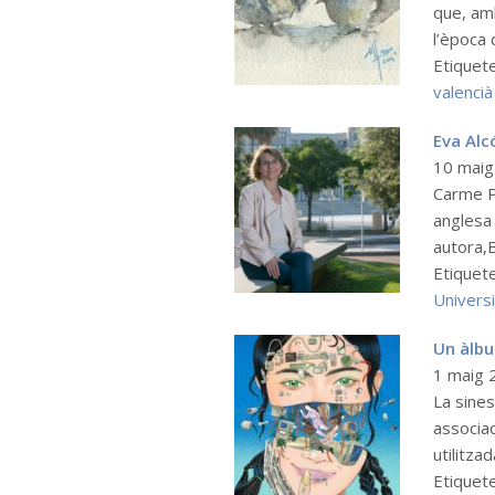
que, amb
l’època 
Etiquet
valencià
Eva Alc
10 mai
Carme Pi
anglesa 
autora,B
Etiquet
Universi
Un àlbu
1 maig
La sine
associa
utilitzad
Etiquet