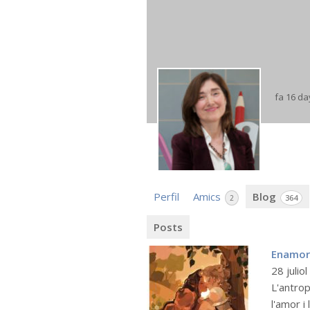
fa 16 da
Perfil
Amics
Blog
2
364
Posts
Enamor
28 julio
L'antro
l'amor i