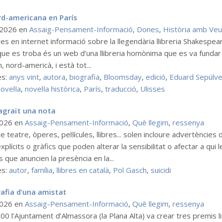
d-americana en París
 2026
en
Assaig-Pensament-Informació
,
Dones
,
Història amb Ve
es en internet informació sobre la llegendària llibreria Shakespe
ue es troba és un web d’una llibreria homònima que es va fundar 
 nord-americà, i està tot...
es:
anys vint
,
autora
,
biografia
,
Bloomsday
,
edició
,
Eduard Sepúlv
ovel·la
,
novel·la històrica
,
París
,
traducció
,
Ulisses
agraït una nota
2026
en
Assaig-Pensament-Informació
,
Què llegim
,
ressenya
 teatre, òperes, pel·lícules, llibres... solen incloure advertències
plícits o gràfics que poden alterar la sensibilitat o afectar a qui 
 que anuncien la presència en la...
es:
autor
,
família
,
llibres en català
,
Pol Gasch
,
suicidi
afia d’una amistat
2026
en
Assaig-Pensament-Informació
,
Què llegim
,
ressenya
00 l’Ajuntament d’Almassora (la Plana Alta) va crear tres premis lit