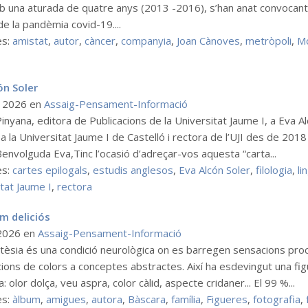
 una aturada de quatre anys (2013 -2016), s’han anat convocant fins
de la pandèmia covid-19....
es:
amistat
,
autor
,
càncer
,
companyia
,
Joan Cànoves
,
metròpoli
,
M
ón Soler
g 2026
en
Assaig-Pensament-Informació
nyana, editora de Publicacions de la Universitat Jaume I, a Eva Alc
a la Universitat Jaume I de Castelló i rectora de l’UJI des de 201
envolguda Eva,Tinc l’ocasió d’adreçar-vos aquesta “carta...
es:
cartes epilogals
,
estudis anglesos
,
Eva Alcón Soler
,
filologia
,
li
tat Jaume I
,
rectora
m deliciós
 2026
en
Assaig-Pensament-Informació
stèsia és una condició neurològica on es barregen sensacions pro
cions de colors a conceptes abstractes. Així ha esdevingut una f
a: olor dolça, veu aspra, color càlid, aspecte cridaner... El 99 %...
es:
àlbum
,
amigues
,
autora
,
Bàscara
,
família
,
Figueres
,
fotografia
,