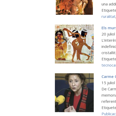
una addi
Etiquet
ruralitat
Els mur
20 julio
L’interè
indefini
cristal·
Etiquet
tecnoca
Carme O
15 julio
De Carme
memoria
referent
Etiquet
Publicac