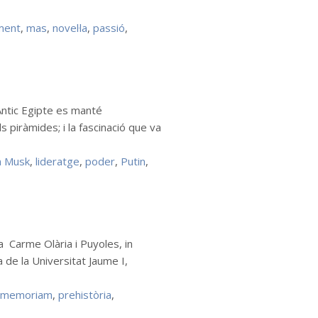
ment
,
mas
,
novel·la
,
passió
,
Antic Egipte es manté
s piràmides; i la fascinació que va
n Musk
,
lideratge
,
poder
,
Putin
,
a Carme Olària i Puyoles, in
de la Universitat Jaume I,
n memoriam
,
prehistòria
,