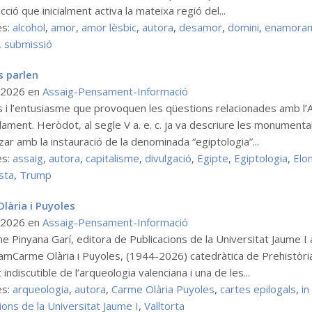
cció que inicialment activa la mateixa regió del...
es:
alcohol
,
amor
,
amor lèsbic
,
autora
,
desamor
,
domini
,
enamora
,
submissió
s parlen
l 2026
en
Assaig-Pensament-Informació
s i l’entusiasme que provoquen les qüestions relacionades amb l’
dament. Heròdot, al segle V a. e. c. ja va descriure les monumental
litzar amb la instauració de la denominada “egiptologia”...
es:
assaig
,
autora
,
capitalisme
,
divulgació
,
Egipte
,
Egiptologia
,
Elo
sta
,
Trump
lària i Puyoles
l 2026
en
Assaig-Pensament-Informació
 Pinyana Garí, editora de Publicacions de la Universitat Jaume I 
mCarme Olària i Puyoles, (1944-2026) catedràtica de Prehistòria 
 indiscutible de l’arqueologia valenciana i una de les...
es:
arqueologia
,
autora
,
Carme Olària Puyoles
,
cartes epilogals
,
i
ions de la Universitat Jaume I
,
Valltorta