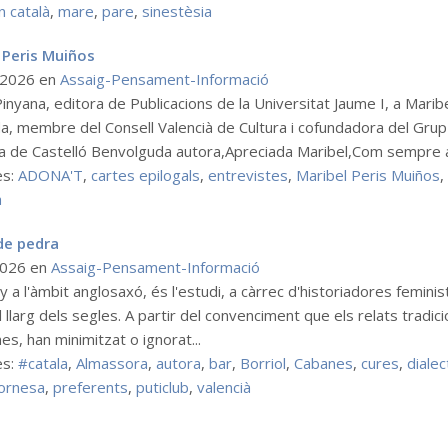
en català
,
mare
,
pare
,
sinestèsia
 Peris Muiños
l 2026
en
Assaig-Pensament-Informació
nyana, editora de Publicacions de la Universitat Jaume I, a Marib
a, membre del Consell Valencià de Cultura i cofundadora del Grup
ca de Castelló Benvolguda autora,Apreciada Maribel,Com sempre av
es:
ADONA'T
,
cartes epilogals
,
entrevistes
,
Maribel Peris Muiños
,
a
de pedra
 2026
en
Assaig-Pensament-Informació
 a l'àmbit anglosaxó, és l'estudi, a càrrec d'historiadores feminis
 llarg dels segles. A partir del convenciment que els relats tradicio
s, han minimitzat o ignorat...
es:
#catala
,
Almassora
,
autora
,
bar
,
Borriol
,
Cabanes
,
cures
,
dialec
ornesa
,
preferents
,
puticlub
,
valencià