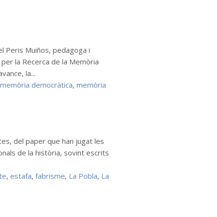
el Peris Muiños, pedagoga i
 per la Recerca de la Memòria
ance, la...
memòria democràtica
,
memòria
tes, del paper que han jugat les
nals de la història, sovint escrits
te
,
estafa
,
fabrisme
,
La Pobla
,
La