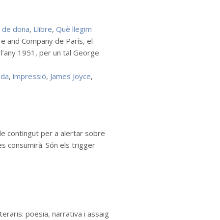
u de dona
,
Llibre
,
Què llegim
are and Company de París, el
l’any 1951, per un tal George
eda
,
impressió
,
James Joyce
,
 de contingut per a alertar sobre
les consumirà. Són els trigger
eraris: poesia, narrativa i assaig