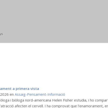
ys
ament a primera vista
l 2026
en
Assaig-Pensament-Informació
pòloga i biòloga nord-americana Helen Fisher estudia, i ho compa
 l'atracció afecten el cervell. I ha comprovat que l'enamorament, e