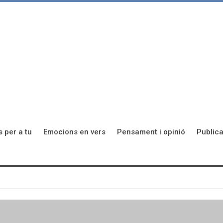
s per a tu
Emocions en vers
Pensament i opinió
Publica