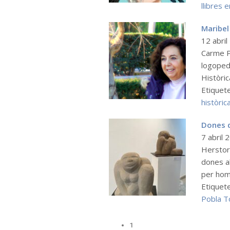
llibres 
Maribel
12 abri
Carme Pi
logoped
Històri
Etiquet
històric
Dones 
7 abril
Herstory
dones al
per home
Etiquet
Pobla T
1