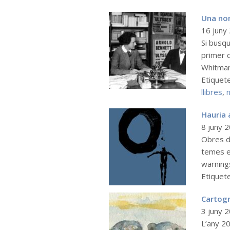
Una nor
16 juny
Si busqu
primer q
Whitman,
Etiquet
llibres
,
n
Hauria 
8 juny 
Obres de
temes ex
warnings
Etiquet
Cartogr
3 juny 
L’any 20