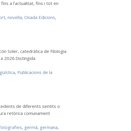
 a l’actualitat, fins i tot en
ort
,
novel·la
,
Onada Edicions
,
ón Soler, catedràtica de Filologia
8 a 2026.Distingida
ngüística
,
Publicacions de la
cedents de diferents sentits o
igura retòrica comunament
fotografies
,
germà
,
germana
,