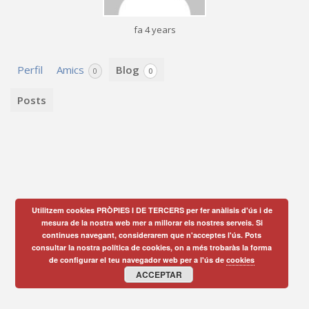
fa 4 years
Perfil
Amics
Blog
0
0
Posts
Utilitzem cookies PRÒPIES I DE TERCERS per fer anàlisis d'ús i de
mesura de la nostra web mer a millorar els nostres serveis. Si
continues navegant, considerarem que n'acceptes l'ús. Pots
consultar la nostra política de cookies, on a més trobaràs la forma
de configurar el teu navegador web per a l'ús de
cookies
ACCEPTAR