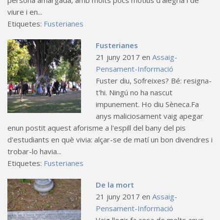
persona amargada, amb molts pocs motius d'alegria i de
viure i en...
Etiquetes:
Fusterianes
Fusterianes
21 juny 2017
en
Assaig-
Pensament-Informació
Fuster diu, Sofreixes? Bé: resigna-
t'hi. Ningú no ha nascut
impunement. Ho diu Sèneca.Fa
anys maliciosament vaig apegar
enun postit aquest aforisme a l'espill del bany del pis
d'estudiants en què vivia: alçar-se de matí un bon divendres i
trobar-lo havia...
Etiquetes:
Fusterianes
De la mort
21 juny 2017
en
Assaig-
Pensament-Informació