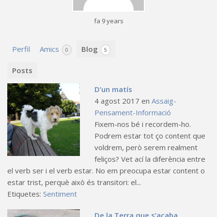
fa 9 years
Perfil
Amics
Blog
0
5
Posts
D’un matís
4 agost 2017
en
Assaig-
Pensament-Informació
Fixem-nos bé i recordem-ho.
Podrem estar tot ço content que
voldrem, però serem realment
feliços? Vet ací la diferència entre
el verb ser i el verb estar. No em preocupa estar content o
estar trist, perquè això és transitori: el...
Etiquetes:
Sentiment
De la Terra que s’acaba