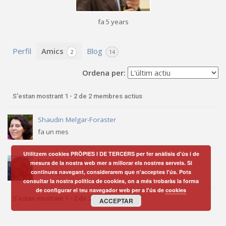
fa 5 years
Perfil
Amics
Blog
2
14
Ordena per:
S'estan mostrant 1 - 2 de 2 membres actius
Amics
Shaudin Melgar-Foraster
fa un mes
Utilitzem cookies PRÒPIES I DE TERCERS per fer anàlisis d'ús i de
Joan Mascarell
mesura de la nostra web mer a millorar els nostres serveis. Si
continues navegant, considerarem que n'acceptes l'ús. Pots
fa 8 months
consultar la nostra política de cookies, on a més trobaràs la forma
de configurar el teu navegador web per a l'ús de
cookies
S'estan mostrant 1 - 2 de 2 membres actius
ACCEPTAR