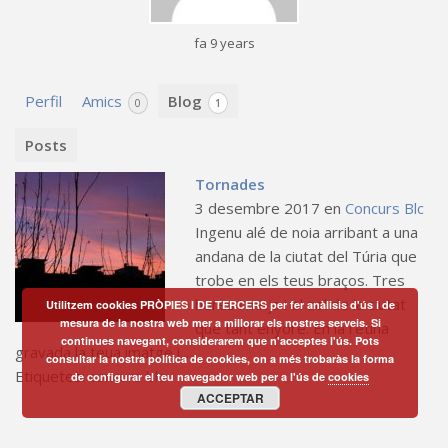
fa 9 years
Perfil
Amics
Blog
0
1
Posts
Tornades
3 desembre 2017
en
Concurs Blc
Ingenu alé de noia arribant a una
andana de la ciutat del Túria que
trobe en els teus braços. Tres
hores i mitja i el sol de la ciutat
Utilitzem cookies PRÒPIES I DE TERCERS per fer anàlisis d'ús i de
mesura de la nostra web mer a millorar els nostres serveis. Si
que tant enyore. En la retina
continues navegant, considerarem que n'acceptes l'ús. Pots
gravada la teua imatge i...
consultar la nostra política de cookies, on a més trobaràs la forma
Etiquetes:
concurs blc
de configurar el teu navegador web per a l'ús de
cookies
ACCEPTAR