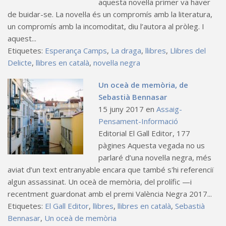
aquesta novel·la primer va haver
de buidar-se. La novel·la és un compromís amb la literatura,
un compromís amb la incomoditat, diu l’autora al pròleg. I
aquest...
Etiquetes:
Esperança Camps
,
La draga
,
llibres
,
Llibres del
Delicte
,
llibres en català
,
novel·la negra
Un oceà de memòria, de
Sebastià Bennasar
15 juny 2017
en
Assaig-
Pensament-Informació
Editorial El Gall Editor, 177
pàgines Aquesta vegada no us
parlaré d’una novel·la negra, més
aviat d’un text entranyable encara que també s'hi referenciï
algun assassinat. Un oceà de memòria, del prolífic —i
recentment guardonat amb el premi València Negra 2017...
Etiquetes:
El Gall Editor
,
llibres
,
llibres en català
,
Sebastià
Bennasar
,
Un oceà de memòria