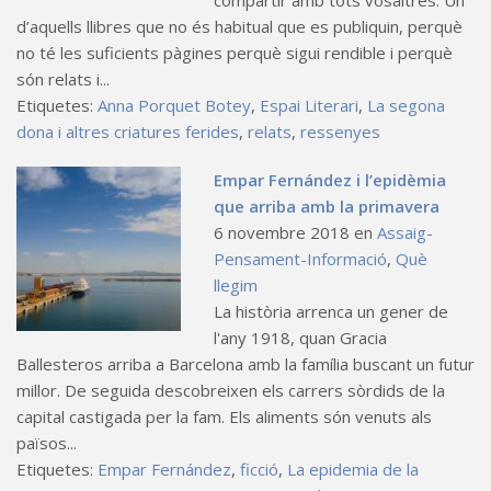
compartir amb tots vosaltres. Un
d’aquells llibres que no és habitual que es publiquin, perquè
no té les suficients pàgines perquè sigui rendible i perquè
són relats i...
Etiquetes:
Anna Porquet Botey
,
Espai Literari
,
La segona
dona i altres criatures ferides
,
relats
,
ressenyes
Empar Fernández i l’epidèmia
que arriba amb la primavera
6 novembre 2018
en
Assaig-
Pensament-Informació
,
Què
llegim
La història arrenca un gener de
l'any 1918, quan Gracia
Ballesteros arriba a Barcelona amb la família buscant un futur
millor. De seguida descobreixen els carrers sòrdids de la
capital castigada per la fam. Els aliments són venuts als
països...
Etiquetes:
Empar Fernández
,
ficció
,
La epidemia de la