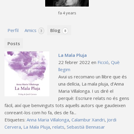
fa 4 years
Perfil
Amics
Blog
3
8
Posts
La Mala Pluja
22 febrer 2022
en
Ficció
,
Què
llegim
Avui us recomano un llibre que és
una delícia, La mala pluja, d’Anna
Maria Villalonga. I us diré el
perquè: Escriure relats no és gens
fàcil, així que benvinguts tots aquells autors que gaudeixen
conreant-los com ho fa, des de fa...
Etiquetes:
Anna Maria Villalonga
,
Calambur Xandri
,
Jordi
Cervera
,
La Mala Pluja
,
relats
,
Sebastià Bennasar