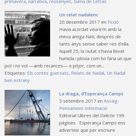
primavera
,
narrativa
,
ressenyes
,
Suma de Letras
Un relat nadalenc
20 desembre 2017
en
Ficció
Havia acordat veure’m amb la
meva amiga Nati, després de
tants anys sense saber res d’ella.
Aquell 25, la ciutat s’havia llevat
humida i plovia com ho faria un que
pot i no vol —amb recances— o pitjor, com un...
Etiquetes:
Els contes guerxats
,
Relats de Nadal
,
Un Nadal
ben estrany
La draga, d’Esperança Camps
5 setembre 2017
en
Assaig-
Pensament-Informació
Editorial Llibres del Delicte 199
pàgines Esperança Camps ens
adverteix que per escriure