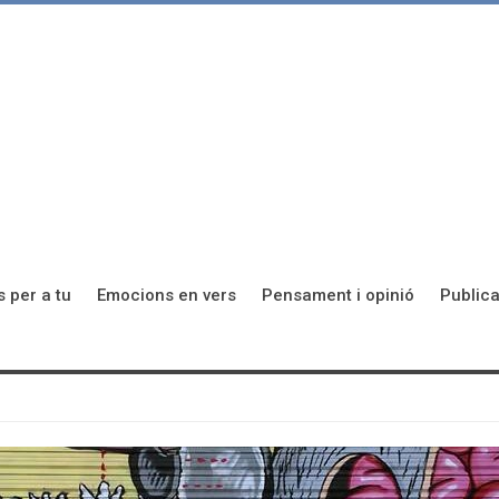
s per a tu
Emocions en vers
Pensament i opinió
Publica