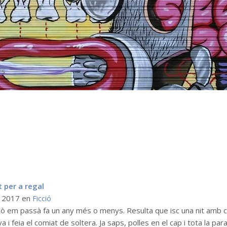
rs
 per a regal
g 2017
en
Ficció
ixò em passà fa un any més o menys. Resulta que isc una nit amb 
a i feia el comiat de soltera. Ja saps, polles en el cap i tota la paraf