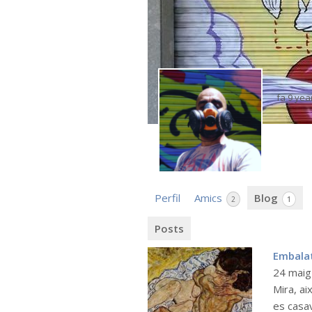
fa 9 yea
Perfil
Amics
Blog
2
1
Posts
Embalat
24 mai
Mira, a
es casav