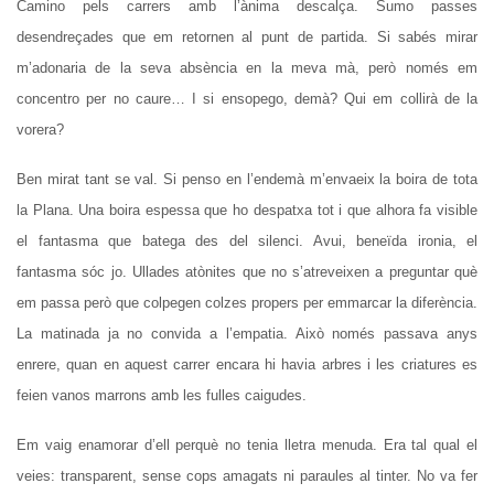
Camino pels carrers amb l’ànima descalça. Sumo passes
desendreçades que em retornen al punt de partida. Si sabés mirar
m’adonaria de la seva absència en la meva mà, però només em
concentro per no caure… I si ensopego, demà? Qui em collirà de la
vorera?
Ben mirat tant se val. Si penso en l’endemà m’envaeix la boira de tota
la Plana. Una boira espessa que ho despatxa tot i que alhora fa visible
el fantasma que batega des del silenci. Avui, beneïda ironia, el
fantasma sóc jo. Ullades atònites que no s’atreveixen a preguntar què
em passa però que colpegen colzes propers per emmarcar la diferència.
La matinada ja no convida a l’empatia. Això només passava anys
enrere, quan en aquest carrer encara hi havia arbres i les criatures es
feien vanos marrons amb les fulles caigudes.
Em vaig enamorar d’ell perquè no tenia lletra menuda. Era tal qual el
veies: transparent, sense cops amagats ni paraules al tinter. No va fer