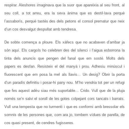
respirar. Aleshores imaginava que la suor que apareixia al seu front, al
seu coll, a tot arreu, era la seva ànima que es destil·lava perquè
l’assaborís, perquè tastés des dels petons el consol prematur que neix
d’un cos desvalgut despullat amb tendresa.
De sobte comença a ploure. Els xàfecs que no acabaven d’arribar ja
són aquí. Els cargols ho celebren des del silenci i l’aigua esborrona la
tinta dels anuncis que pengen del fanal que em sosté. Molts dels
papers es desfan. Resisteix el del manyà i prou. Adhesiu minúscul i
fluorescent que em posa la mel als llavis… Un desig? Obrir la porta
d’un paradís definitiu i posar-hi pany nou. M’ho vendria tot per un refugi
que fes aquest adéu siau més suportable… Crido. Vull que de la pluja
només se’n salvi el soroll de les gotes colpejant cors tancats i barrats.
Vull una tempesta que no turmenti i que es conformi amb bressolar els
somnis de les persones que, com ara jo, tombem vídues de parella, de
cos quasi present, de cendres fugisseres.