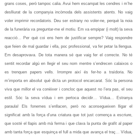
grans coses, però tampoc calia. Avui hem escampat les cendres i m’he
deslliurat de la companyia incòmoda dels assistents atents. No vaig
voler imprimir recordatoris. Deu ser estrany no voler-ne, perquè la noia
de la funerària va preguntar-me el motiu. Em va empipar (i molt) la seva
reacció… Per què coi ens hem de justificar sempre? Vaig respondre
que feien de mal guardar i ella, poc professional, va fer petar la llengua.
Em desaprovava. De tota manera sé que vaig fer el correcte. No té
sentit recordar algú en llegir el seu nom mentre s’endrecen calaixos o
es trenquen papers vells. Irrompre així és fer-ho a traïdoria. No
m’importa en absolut què dicta un protocol encarcarat. Sóc la persona
viva que millor el va conèixer i concloc que aquest no l’era pas, el seu
estil. Sóc la seva vídua i em pertoca decidir… Vídua… Estranya
paraula! Els fonemes s’enllacen, però no aconsegueixen lligar el
significat amb la força d’una criatura que tot just comença a escriure,
que sosté el llapis amb mà ferma i que clava la punta de grafit al paper
amb tanta força que esquinça el full a mida que avança el traç… Vídua,