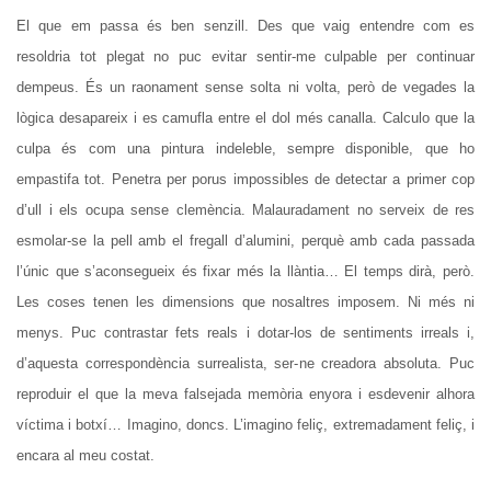
El que em passa és ben senzill. Des que vaig entendre com es
resoldria tot plegat no puc evitar sentir-me culpable per continuar
dempeus. És un raonament sense solta ni volta, però de vegades la
lògica desapareix i es camufla entre el dol més canalla. Calculo que la
culpa és com una pintura indeleble, sempre disponible, que ho
empastifa tot. Penetra per porus impossibles de detectar a primer cop
d’ull i els ocupa sense clemència. Malauradament no serveix de res
esmolar-se la pell amb el fregall d’alumini, perquè amb cada passada
l’únic que s’aconsegueix és fixar més la llàntia… El temps dirà, però.
Les coses tenen les dimensions que nosaltres imposem. Ni més ni
menys. Puc contrastar fets reals i dotar-los de sentiments irreals i,
d’aquesta correspondència surrealista, ser-ne creadora absoluta. Puc
reproduir el que la meva falsejada memòria enyora i esdevenir alhora
víctima i botxí… Imagino, doncs. L’imagino feliç, extremadament feliç, i
encara al meu costat.