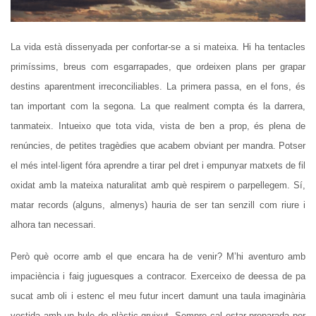
La vida està dissenyada per confortar-se a si mateixa. Hi ha tentacles
primíssims, breus com esgarrapades, que ordeixen plans per grapar
destins aparentment irreconciliables. La primera passa, en el fons, és
tan important com la segona. La que realment compta és la darrera,
tanmateix. Intueixo que tota vida, vista de ben a prop, és plena de
renúncies, de petites tragèdies que acabem obviant per mandra. Potser
el més intel·ligent fóra aprendre a tirar pel dret i empunyar matxets de fil
oxidat amb la mateixa naturalitat amb què respirem o parpellegem. Sí,
matar records (alguns, almenys) hauria de ser tan senzill com riure i
alhora tan necessari.
Però què ocorre amb el que encara ha de venir? M’hi aventuro amb
impaciència i faig juguesques a contracor. Exerceixo de deessa de pa
sucat amb oli i estenc el meu futur incert damunt una taula imaginària
vestida amb un hule de plàstic gruixut. Sempre cal estar preparada per