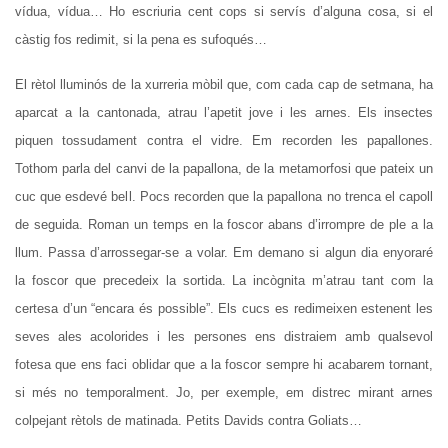
vídua, vídua… Ho escriuria cent cops si servís d’alguna cosa, si el
càstig fos redimit, si la pena es sufoqués…
El rètol lluminós de la xurreria mòbil que, com cada cap de setmana, ha
aparcat a la cantonada, atrau l’apetit jove i les arnes. Els insectes
piquen tossudament contra el vidre. Em recorden les papallones.
Tothom parla del canvi de la papallona, de la metamorfosi que pateix un
cuc que esdevé bell. Pocs recorden que la papallona no trenca el capoll
de seguida. Roman un temps en la foscor abans d’irrompre de ple a la
llum. Passa d’arrossegar-se a volar. Em demano si algun dia enyoraré
la foscor que precedeix la sortida. La incògnita m’atrau tant com la
certesa d’un “encara és possible”. Els cucs es redimeixen estenent les
seves ales acolorides i les persones ens distraiem amb qualsevol
fotesa que ens faci oblidar que a la foscor sempre hi acabarem tornant,
si més no temporalment. Jo, per exemple, em distrec mirant arnes
colpejant rètols de matinada. Petits Davids contra Goliats…