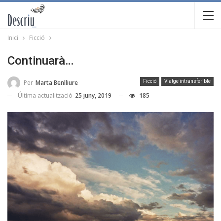
Inici
Ficció
Continuarà…
Per
Marta Benlliure
Ficció
Viatge intransferible
Última actualització
25 juny, 2019
185