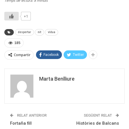
Temps de lectura: 8 minuts
+1
despertar
nit
vídua
185
Compartir
Facebook
Twitter
Marta Benlliure
RELAT ANTERIOR
SEGÜENT RELAT
Fortaña fill
Històries de Balcans