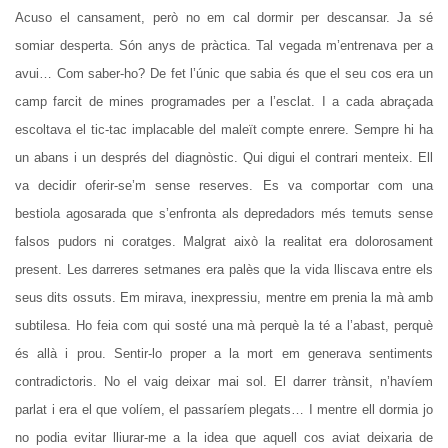
Acuso el cansament, però no em cal dormir per descansar. Ja sé
somiar desperta. Són anys de pràctica. Tal vegada m’entrenava per a
avui… Com saber-ho? De fet l’únic que sabia és que el seu cos era un
camp farcit de mines programades per a l’esclat. I a cada abraçada
escoltava el tic-tac implacable del maleït compte enrere. Sempre hi ha
un abans i un després del diagnòstic. Qui digui el contrari menteix. Ell
va decidir oferir-se’m sense reserves. Es va comportar com una
bestiola agosarada que s’enfronta als depredadors més temuts sense
falsos pudors ni coratges. Malgrat això la realitat era dolorosament
present. Les darreres setmanes era palès que la vida lliscava entre els
seus dits ossuts. Em mirava, inexpressiu, mentre em prenia la mà amb
subtilesa. Ho feia com qui sosté una mà perquè la té a l’abast, perquè
és allà i prou. Sentir-lo proper a la mort em generava sentiments
contradictoris. No el vaig deixar mai sol. El darrer trànsit, n’havíem
parlat i era el que volíem, el passaríem plegats… I mentre ell dormia jo
no podia evitar lliurar-me a la idea que aquell cos aviat deixaria de