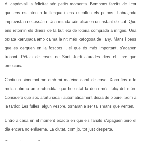
Al capdavall la felicitat són petits moments. Bombons farcits de licor
que ens esclaten a la llengua i ens escalfen els petons. L’abraçada
imprevista i necessària. Una mirada còmplice en un instant delicat. Que
ens retornin els diners de la butlleta de loteria comprada a mitges. Una
orxata xarrupada amb calma la nit més xafogosa de l’any. Mans i peus
que es cerquen en la foscors i, el que és més important, s’acaben
trobant. Pètals de roses de Sant Jordi aturades dins el llibre que
emociona…
Continuo sincerant-me amb mi mateixa camí de casa. Xopa fins a la
melsa afirmo amb rotunditat que he estat la dona més feliç del món.
Considero que sóc afortunada i automàticament deixa de ploure. Som a
la tardor. Les fulles, algun vespre, tornaran a ser talismans que venten.
Entro a casa en el moment exacte en què els fanals s’apaguen però el
dia encara no enlluerna. La ciutat, com jo, tot just desperta.