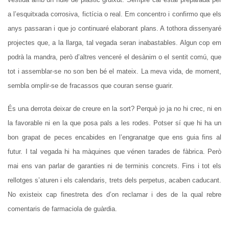
a l’esquitxada corrosiva, fictícia o real. Em concentro i confirmo que els
anys passaran i que jo continuaré elaborant plans. A tothora dissenyaré
projectes que, a la llarga, tal vegada seran inabastables. Algun cop em
podrà la mandra, però d’altres venceré el desànim o el sentit comú, que
tot i assemblar-se no son ben bé el mateix. La meva vida, de moment,
sembla omplir-se de fracassos que couran sense guarir.
És una derrota deixar de creure en la sort? Perquè jo ja no hi crec, ni en
la favorable ni en la que posa pals a les rodes. Potser sí que hi ha un
bon grapat de peces encabides en l’engranatge que ens guia fins al
futur. I tal vegada hi ha màquines que vénen tarades de fàbrica. Però
mai ens van parlar de garanties ni de terminis concrets. Fins i tot els
rellotges s’aturen i els calendaris, trets dels perpetus, acaben caducant.
No existeix cap finestreta des d’on reclamar i des de la qual rebre
comentaris de farmaciola de guàrdia.