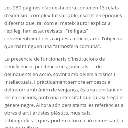
Les 280 pàgines d’aquesta obra contenen 13 relats
d’extensió i complexitat variable, escrits en èpoques
diferents que, tal com el mateix autor explica a
l’epíleg, han estat revisats i “relligats”
convenientment per a aquesta edició, amb l’objectiu
que mantinguen una “atmosfera comuna”.
La presència de funcionaris d’institucions de
beneficència, penitenciàries, policials… i de
delinqüents en acció, sovint amb delers artístics i
intel·lectuals, i pràcticament sempre empesos a
delinquir amb ànim de venjança, és una constant en
les narracions, amb una intensitat que quasi frega el
gènere negre. Alhora són persistents les referències a
obres d’art i artistes plàstics, musicals,
bibliogràfics… que aporten informació interessant, a