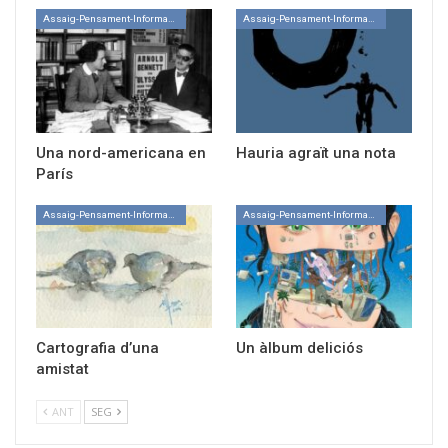
Assaig-Pensament-Informació
Assaig-Pensament-Informació
Una nord-americana en
Hauria agraït una nota
París
Assaig-Pensament-Informació
Assaig-Pensament-Informació
Cartografia d’una
Un àlbum deliciós
amistat
ANT
SEG