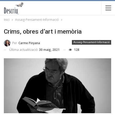
Inici
Assaig-Pensament-Informació
Crims, obres d’art i memòria
Per
Carme Pinyana
Assaig-Pensament-Informació
Última actualització
30 maig, 2021
128