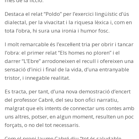
més de la ficció.
Destaca el relat “Poldo” per l’exercici lingüístic d’ús
dialectal, per la vivacitat i la riquesa lèxica i, com en
tota l’obra, hi sura una ironia i humor fosc.
I molt remarcable és l’excel·lent tria per obrir i tancar
l’obra: el primer relat “Els homes no ploren” i el
darrer “L’Ebre” arrodoneixen el recull i ofereixen una
sensació d’inici i final de la vida, d’una entranyable
tristor, i innegable realitat.
Es tracta, per tant, d’una nova demostració d’encert
del professor Cabré, del seu bon ofici narratiu,
malgrat que els intents de connectar uns contes amb
uns altres, potser, en algun moment, resulten un poc
forçats, o no del tot necessaris.
Com el propi Jaume Cabré diu “tot és saludable