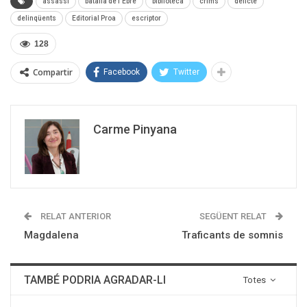
assassí
batalla de l'Ebre
biblioteca
crims
delicte
delinqüents
Editorial Proa
escriptor
128
Compartir
Facebook
Twitter
Carme Pinyana
RELAT ANTERIOR
SEGÜENT RELAT
Magdalena
Traficants de somnis
TAMBÉ PODRIA AGRADAR-LI
Totes