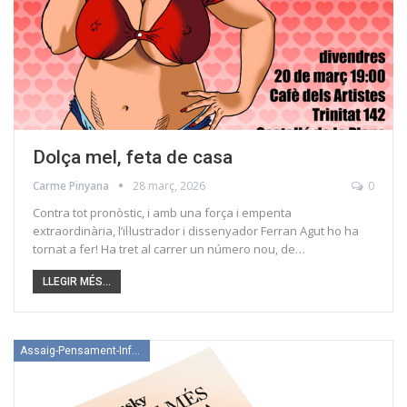
Dolça mel, feta de casa
Carme Pinyana
28 març, 2026
0
Contra tot pronòstic, i amb una força i empenta
extraordinària, l’il·lustrador i dissenyador Ferran Agut ho ha
tornat a fer! Ha tret al carrer un número nou, de…
LLEGIR MÉS...
Assaig-Pensament-Informació