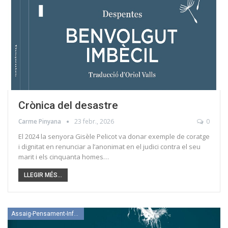
Crònica del desastre
Carme Pinyana
23 febr., 2026
0
El 2024 la senyora Gisèle Pelicot va donar exemple de coratge
i dignitat en renunciar a l’anonimat en el judici contra el seu
marit i els cinquanta homes…
LLEGIR MÉS...
Assaig-Pensament-Informació