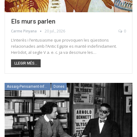
Els murs parlen
Carme Pinyana
20 jul., 2026
0
L’interès i l’entusiasme que provoquen les qüestions
relacionades amb l’Antic Egipte es manté indefinidament.
Heròdot, al segle V a. e. c. ja va descriure les…
LLEGIR MÉS...
Assaig-Pensament-Informació
Dones