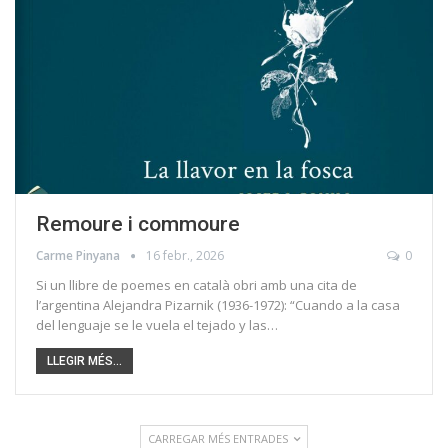
Remoure i commoure
Carme Pinyana
16 febr., 2026
0
Si un llibre de poemes en català obri amb una cita de
l’argentina Alejandra Pizarnik (1936-1972): “Cuando a la casa
del lenguaje se le vuela el tejado y las…
LLEGIR MÉS...
CARREGAR MÉS ENTRADES