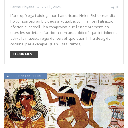
Carme Pinyana
28 jul., 2026
0
L'antropòloga i biòloga nord-americana Helen Fisher estudia, i
ho comparteix amb vídeos a youtube, com l'amor i l'atracció
afecten el cervell. I ha comprovat que l'enamorament, en
totes les societats, funciona com una addicció que inicialment
activa la mateixa regió del cervell que quan hi ha desig de
cocaïna, per exemple.Quan lliges Peixos,…
LLEGIR MÉS...
Assaig-Pensament-Informació