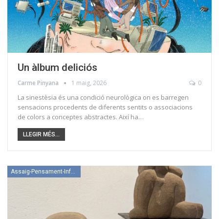
Un àlbum deliciós
Carme Pinyana
1 maig, 2026
0
La sinestèsia és una condició neurològica on es barregen
sensacions procedents de diferents sentits o associacions
de colors a conceptes abstractes. Així ha…
LLEGIR MÉS...
Assaig-Pensament-Informació