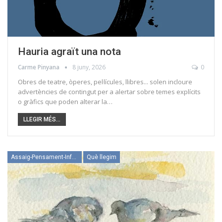
Hauria agraït una nota
Carme Pinyana
8 juny, 2026
0
Obres de teatre, òperes, pel·lícules, llibres... solen incloure
advertències de contingut per a alertar sobre temes explícits
o gràfics que poden alterar la…
LLEGIR MÉS...
Assaig-Pensament-Informació
Què llegim