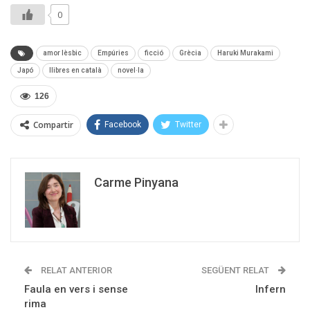
0
amor lèsbic
Empúries
ficció
Grècia
Haruki Murakami
Japó
llibres en català
novel·la
126
Compartir
Facebook
Twitter
Carme Pinyana
RELAT ANTERIOR
SEGÜENT RELAT
Faula en vers i sense
Infern
rima