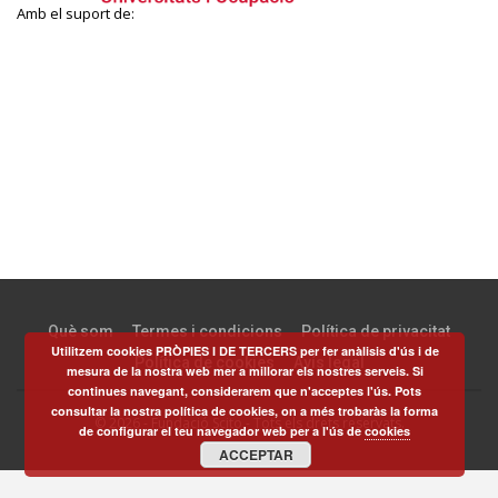
Amb el suport de:
Què som
Termes i condicions
Política de privacitat
Utilitzem cookies PRÒPIES I DE TERCERS per fer anàlisis d'ús i de
Política de cookies
Avís legal
mesura de la nostra web mer a millorar els nostres serveis. Si
continues navegant, considerarem que n'acceptes l'ús. Pots
consultar la nostra política de cookies, on a més trobaràs la forma
© 2026 - Fundació Scito - Tots els drets reservats.
de configurar el teu navegador web per a l'ús de
cookies
ACCEPTAR