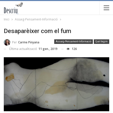
Inici
Assaig-Pensament-Informació
Desaparèixer com el fum
Per
Carme Pinyana
Assaig-Pensament-Informació
Què llegim
Última actualització
11 gen., 2019
126