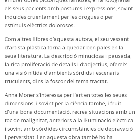
els seus pacients amb postures i expressions, sovint
induïdes cruentament per les drogues o per
estímuls elèctrics dolorosos.
Com altres llibres d’aquesta autora, el seu vessant
d’artista plàstica torna a quedar ben palès en la
seua literatura. La descripció minuciosa i pausada,
la rica proliferació de detalls i d’adjectius, ofereix
una visió nítida d’ambients sòrdids i escenaris
truculents, dins la foscor del tema tractat.
Anna Moner s’interessa per l’art en totes les seues
dimensions, i sovint per la ciència també, i fruit
d’una bona documentació, recrea situacions amb un
toc de malignitat, anteriors a la il·luminació elèctrica
i sovint amb sòrdides circumstàncies de depravació
i perversitat. I en aquesta obra també ho ha