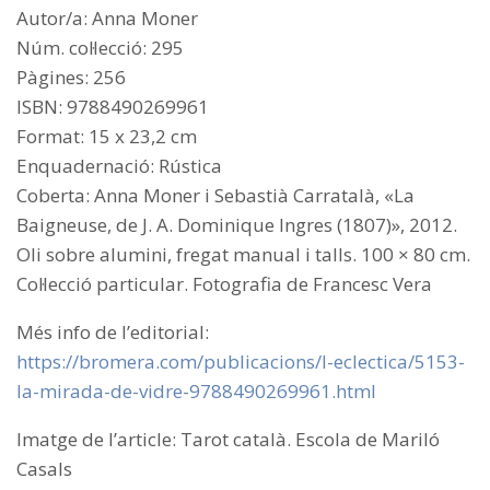
Autor/a:
Anna Moner
Núm. col·lecció:
295
Pàgines:
256
ISBN:
9788490269961
Format:
15 x 23,2 cm
Enquadernació:
Rústica
Coberta:
Anna Moner i Sebastià Carratalà, «La
Baigneuse, de J. A. Dominique Ingres (1807)», 2012.
Oli sobre alumini, fregat manual i talls. 100 × 80 cm.
Col·lecció particular. Fotografia de Francesc Vera
Més info de l’editorial:
https://bromera.com/publicacions/l-eclectica/5153-
la-mirada-de-vidre-9788490269961.html
Imatge de l’article: Tarot català. Escola de Mariló
Casals