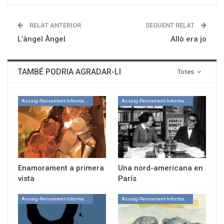
RELAT ANTERIOR
SEGÜENT RELAT
L’àngel Àngel
Allò era jo
TAMBÉ PODRIA AGRADAR-LI
Totes
Assaig-Pensament-Informació
Assaig-Pensament-Informació
Enamorament a primera
Una nord-americana en
vista
París
Assaig-Pensament-Informació
Assaig-Pensament-Informació