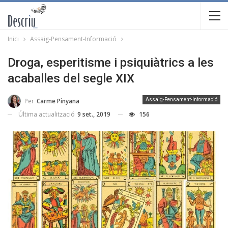
Inici
Assaig-Pensament-Informació
Droga, esperitisme i psiquiàtrics a les
acaballes del segle XIX
Per
Carme Pinyana
Assaig-Pensament-Informació
Última actualització
9 set., 2019
156