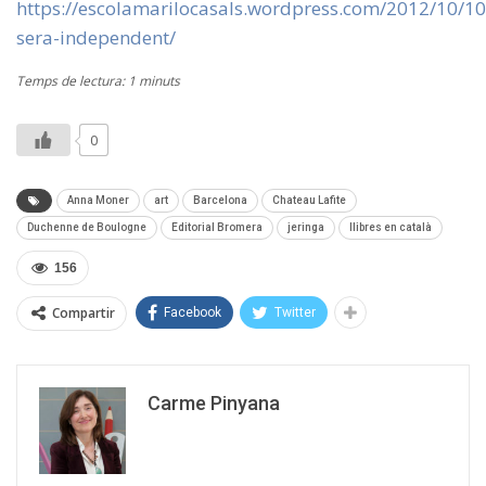
https://escolamarilocasals.wordpress.com/2012/10/10
sera-independent/
Temps de lectura: 1 minuts
0
Anna Moner
art
Barcelona
Chateau Lafite
Duchenne de Boulogne
Editorial Bromera
jeringa
llibres en català
156
Compartir
Facebook
Twitter
Carme Pinyana