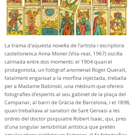
La trama d’aquesta novel·la de l’artista i escriptora
castellonenca Anna Moner (Vila-real, 1967) oscil·la
calmada entre dos moments: el 1904 quan el
protagonista, un fotògraf anomenat Roger Queralt,
fatalment enganxat a la morfina injectada, treballa
per a Madame Babinski, una mèdium que ofereix
fotografies d’esperits al seu gabinet de la plaça del
Campanar, al barri de Gràcia de Barcelona, i el 1898,
quan treballava al sanatori de Sant Gervasi a les
ordres del doctor psiquiatre Robert Isaac, qui, pres
d’una singular sensibilitat artística que pretén
emular obres pictòriques famoses, el fa fotografiar