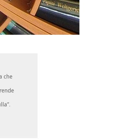
la che
prende
lla”.