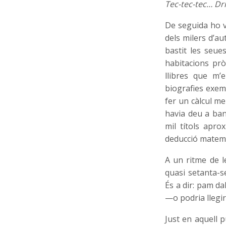
Tec-tec-tec… Dri
De seguida ho v
dels milers d’au
bastit les seue
habitacions prò
llibres que m’
biografies exem
fer un càlcul me
havia deu a ba
mil títols apro
deducció matemà
A un ritme de l
quasi setanta-s
És a dir: pam dal
—o podria llegir
Just en aquell 