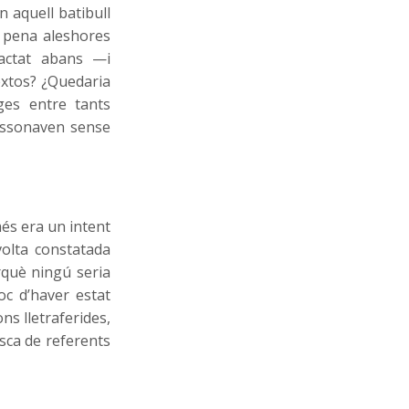
 aquell batibull
a pena aleshores
ractat abans —i
extos? ¿Quedaria
ges entre tants
essonaven sense
més era un intent
volta constatada
erquè ningú seria
poc d’haver estat
s lletraferides,
usca de referents