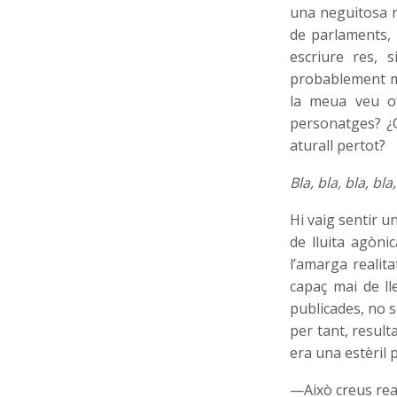
una neguitosa r
de parlaments, 
escriure res, 
probablement mi
la meua veu of
personatges? ¿
aturall pertot?
Bla, bla, bla, bla,
Hi vaig sentir u
de lluita agòni
l’amarga realita
capaç mai de lle
publicades, no 
per tant, result
era una estèril
—Això creus re