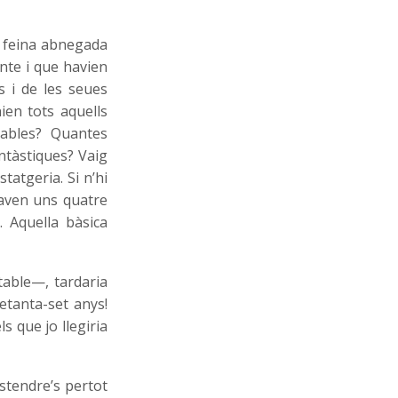
a feina abnegada
inte i que havien
s i de les seues
ien tots aquells
rables? Quantes
ntàstiques? Vaig
tatgeria. Si n’hi
aven uns quatre
. Aquella bàsica
table—, tardaria
etanta-set anys!
ls que jo llegiria
stendre’s pertot