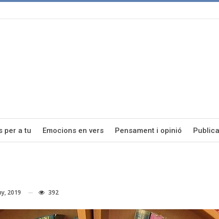
s per a tu
Emocions en vers
Pensament i opinió
Publica
ny, 2019
392