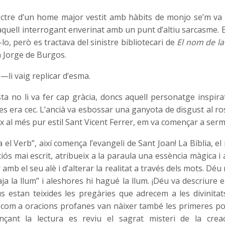
ectre d’un home major vestit amb hàbits de monjo se’m va 
aquell interrogant enverinat amb un punt d’altiu sarcasme. 
lo, però es tractava del sinistre bibliotecari de
El nom de la
ra Jorge de Burgos.
 —li vaig replicar d’esma.
a no li va fer cap gràcia, doncs aquell personatge inspirat
s era cec. L’ancià va esbossar una ganyota de disgust al rost
dex al més pur estil Sant Vicent Ferrer, em va començar a ser
 el Verb”, així comença l’evangeli de Sant Joan! La Bíblia, el
ós mai escrit, atribueix a la paraula una essència màgica i
 amb el seu alè i d’alterar la realitat a través dels mots. Déu 
aja la llum” i aleshores hi hagué la llum. ¡Déu va descriure 
us estan teixides les pregàries que adrecem a les divinitat
com a oracions profanes van nàixer també les primeres poes
ançant la lectura es reviu el sagrat misteri de la crea