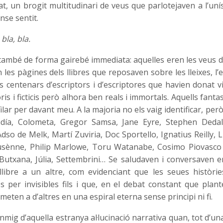
t, un brogit multitudinari de veus que parlotejaven a l’uní
nse sentit.
 bla, bla.
també de forma gairebé immediata: aquelles eren les veus 
es pàgines dels llibres que reposaven sobre les lleixes, l’
 centenars d’escriptors i d’escriptores que havien donat 
ris i ficticis però alhora ben reals i immortals. Aquells fanta
lar per davant meu. A la majoria no els vaig identificar, però
día, Colometa, Gregor Samsa, Jane Eyre, Stephen Dedal
Adso de Melk, Martí Zuviria, Doc Sportello, Ignatius Reilly, 
sènne, Philip Marlowe, Toru Watanabe, Cosimo Piovasco
Butxana, Júlia, Settembrini… Se saludaven i conversaven e
libre a un altre, com evidenciant que les seues històri
 per invisibles fils i que, en el debat constant que plante
meten a d’altres en una espiral eterna sense principi ni fi.
 enmig d’aquella estranya al·lucinació narrativa quan, tot d’un