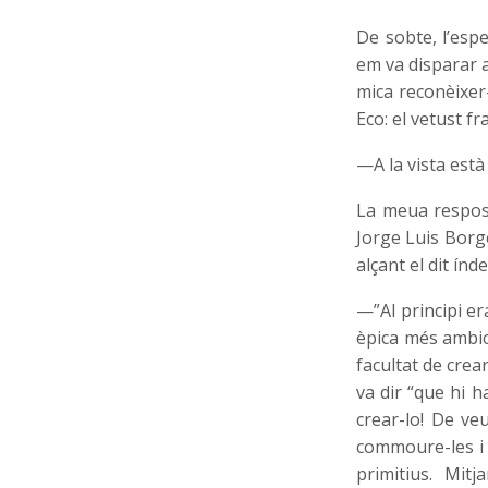
De sobte, l’esp
em va disparar 
mica reconèixer-
Eco: el vetust f
—A la vista està
La meua respost
Jorge Luis Borge
alçant el dit ín
—”Al principi era
èpica més ambici
facultat de crear
va dir “que hi h
crear-lo! De ve
commoure-les i 
primitius. Mitj