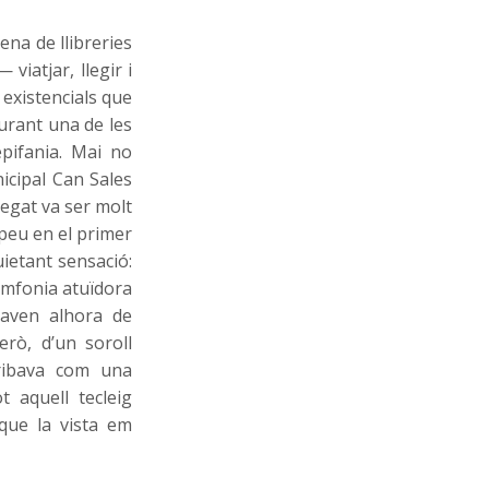
ena de llibreries
viatjar, llegir i
 existencials que
durant una de les
epifania. Mai no
icipal Can Sales
legat va ser molt
 peu en el primer
ietant sensació:
imfonia atuïdora
caven alhora de
rò, d’un soroll
rribava com una
 aquell tecleig
que la vista em