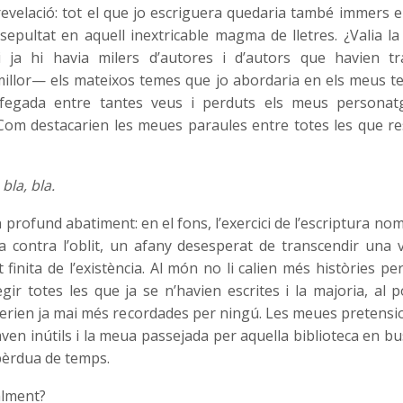
evelació: tot el que jo escriguera quedaria també immers en
sepultat en aquell inextricable magma de lletres. ¿Valia l
si ja hi havia milers d’autores i d’autors que havien t
llor— els mateixos temes que jo abordaria en els meus t
egada entre tantes veus i perduts els meus personat
Com destacarien les meues paraules entre totes les que r
 bla, bla.
n profund abatiment: en el fons, l’exercici de l’escriptura no
ca contra l’oblit, un afany desesperat de transcendir una 
t finita de l’existència. Al món no li calien més històries p
gir totes les que ja se n’havien escrites i la majoria, al 
serien ja mai més recordades per ningú. Les meues pretension
aven inútils i la meua passejada per aquella biblioteca en b
 pèrdua de temps.
alment?