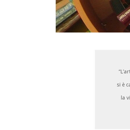
“L’ar
si è 
la v