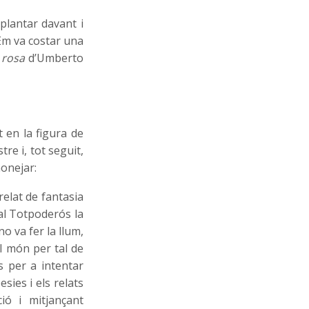
plantar davant i
Em va costar una
 rosa
d’Umberto
 en la figura de
re i, tot seguit,
monejar:
 relat de fantasia
 al Totpoderós la
no va fer la llum,
el món per tal de
s per a intentar
ies i els relats
ció i mitjançant