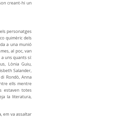
son creant-hi un
dels personatges
eco quimèric dels
vida a una munió
smes, al poc, van
 a uns quants sí:
us, Lònia Guiu,
Lisbeth Salander,
 di Rondò, Anna
ntre ells mentre
es estaven totes
ja la literatura,
a, em va assaltar