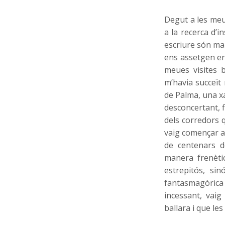
Degut a les meue
a la recerca d’i
escriure són man
ens assetgen en 
meues visites b
m’havia succeït
de Palma, una xa
desconcertant, f
dels corredors 
vaig començar a
de centenars d
manera frenèti
estrepitós, si
fantasmagòrica
incessant, vai
ballara i que le