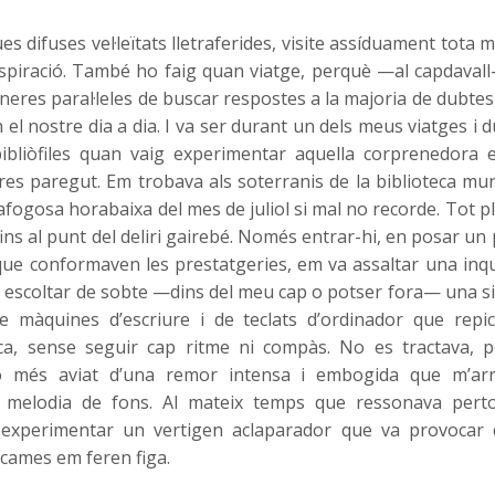
s difuses vel·leïtats lletraferides, visite assíduament tota m
nspiració. També ho faig quan viatge, perquè —al capdavall— 
eres paral·leles de buscar respostes a la majoria de dubtes
el nostre dia a dia. I va ser durant un dels meus viatges i 
ibliòfiles quan vaig experimentar aquella corprenedora 
 res paregut. Em trobava als soterranis de la biblioteca mun
fogosa horabaixa del mes de juliol si mal no recorde. Tot p
ins al punt del deliri gairebé. Només entrar-hi, en posar un
que conformaven les prestatgeries, em va assaltar una inqu
 escoltar de sobte —dins del meu cap o potser fora— una s
e màquines d’escriure i de teclats d’ordinador que repi
ca, sense seguir cap ritme ni compàs. No es tractava, pe
nó més aviat d’una remor intensa i embogida que m’a
 melodia de fons. Al mateix temps que ressonava pertot
g experimentar un vertigen aclaparador que va provocar 
s cames em feren figa.