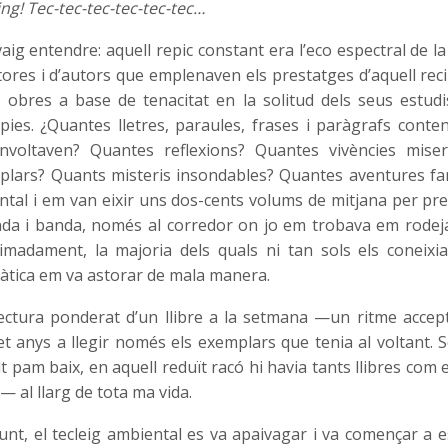
ng! Tec-tec-tec-tec-tec-tec…
aig entendre: aquell repic constant era l’eco espectral de l
tores i d’autors que emplenaven els prestatges d’aquell rec
s obres a base de tenacitat en la solitud dels seus estudi
pies. ¿Quantes lletres, paraules, frases i paràgrafs conten
envoltaven? Quantes reflexions? Quantes vivències mise
plars? Quants misteris insondables? Quantes aventures fa
ntal i em van eixir uns dos-cents volums de mitjana per pres
nda i banda, només al corredor on jo em trobava em rodej
ximadament, la majoria dels quals ni tan sols els coneixia
tica em va astorar de mala manera.
ectura ponderat d’un llibre a la setmana —un ritme accep
et anys a llegir només els exemplars que tenia al voltant. S
t pam baix, en aquell reduït racó hi havia tants llibres com e
— al llarg de tota ma vida.
punt, el tecleig ambiental es va apaivagar i va començar a e