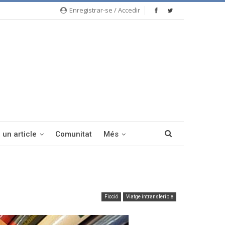
Enregistrar-se / Accedir
 un article
Comunitat
Més
Ficció
Viatge intransferible