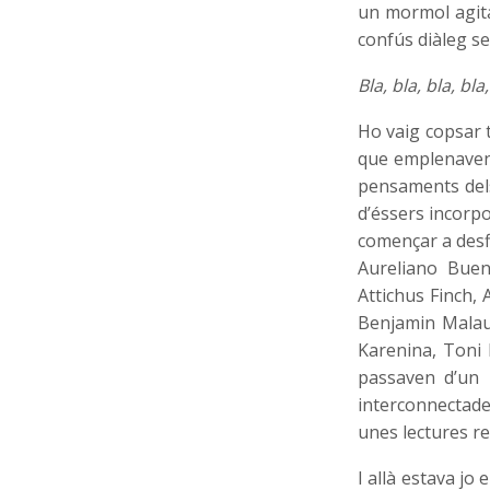
un mormol agita
confús diàleg se
Bla, bla, bla, bla,
Ho vaig copsar 
que emplenaven l
pensaments dels
d’éssers incorpo
començar a desfi
Aureliano Buen
Attichus Finch, 
Benjamin Malau
Karenina, Toni 
passaven d’un l
interconnectades
unes lectures re
I allà estava jo