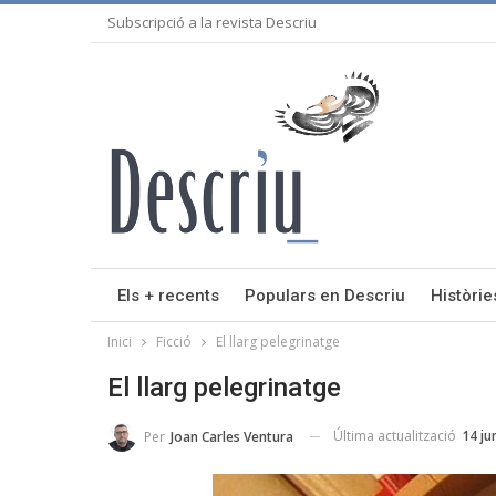
Subscripció a la revista Descriu
Els + recents
Populars en Descriu
Històrie
Inici
Ficció
El llarg pelegrinatge
El llarg pelegrinatge
Última actualització
14 ju
Per
Joan Carles Ventura