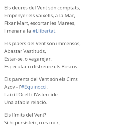
Els deures del Vent són comptats,
Empènyer els vaixells, a la Mar,
Fixar Mart, escortar les Marees,
I menar a la
#
Llibertat
.
Els plaers del Vent són immensos,
Abastar Vastituds,
Estar-se, o vagarejar,
Especular o distreure els Boscos.
Els parents del Vent són els Cims
Azov –l’
#
Equinocci
,
I així l’Ocell i l’Asteroide
Una afable relació.
Els límits del Vent?
Si hi persisteix, o es mor,