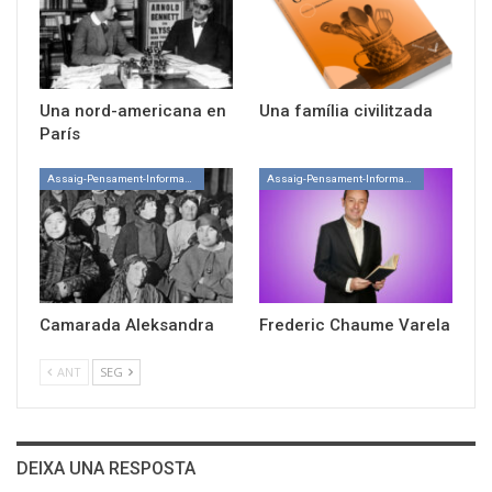
Una nord-americana en
Una família civilitzada
París
Assaig-Pensament-Informació
Assaig-Pensament-Informació
Camarada Aleksandra
Frederic Chaume Varela
ANT
SEG
DEIXA UNA RESPOSTA