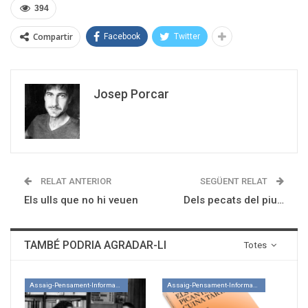
394
Compartir
Facebook
Twitter
Josep Porcar
RELAT ANTERIOR
SEGÜENT RELAT
Els ulls que no hi veuen
Dels pecats del piu…
TAMBÉ PODRIA AGRADAR-LI
Totes
Assaig-Pensament-Informació
Assaig-Pensament-Informació