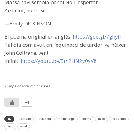
Massa savi sembla per al No-Despertar,
Així i tot, no ho sé.
—Emily DICKINSON
El poema original en anglès:
https://goo.gl/7ghyiJ
Tal dia com avui, en l’equinocci de tardor, va néixer
John Coltrane, vent
infinit:
https://youtu.be/5m2HN2y0yV8
Temps de lectura: 0 minuts
+4
Coltrane
Dickinson
homenatge
poema
saxo
traducció
vent
wind