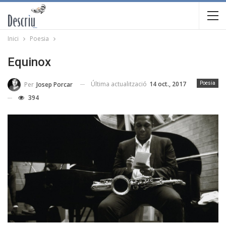
Inici
Poesia
Equinox
Última actualització
14 oct., 2017
Per
Josep Porcar
Poesia
394