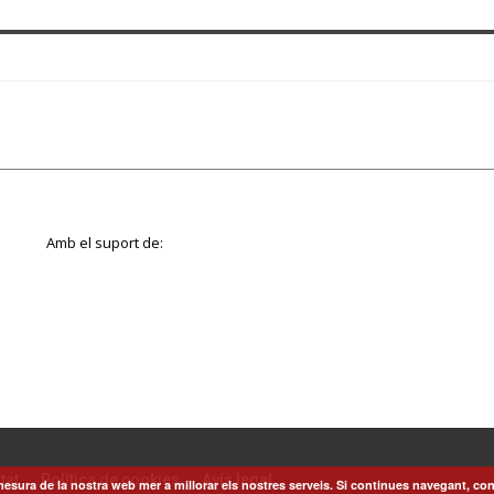
Amb el suport de:
tat
Política de cookies
Avís legal
esura de la nostra web mer a millorar els nostres serveis. Si continues navegant, con