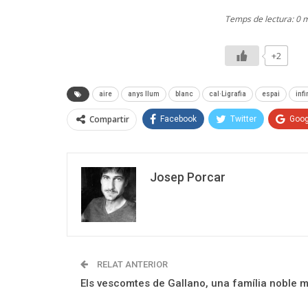
Temps de lectura: 0 
+2
aire
anys llum
blanc
cal·Ligrafia
espai
infi
Compartir
Facebook
Twitter
Goog
Josep Porcar
RELAT ANTERIOR
Els vescomtes de Gallano, una família noble 