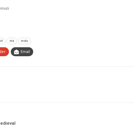
minuts
nit
mà
mots
le+
Email
medieval