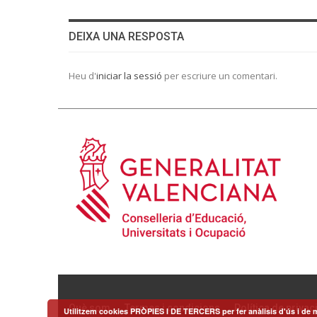
DEIXA UNA RESPOSTA
Heu d'
iniciar la sessió
per escriure un comentari.
Què som
Termes i condicions
Política de privaci
Utilitzem cookies PRÒPIES I DE TERCERS per fer anàlisis d'ús i de m