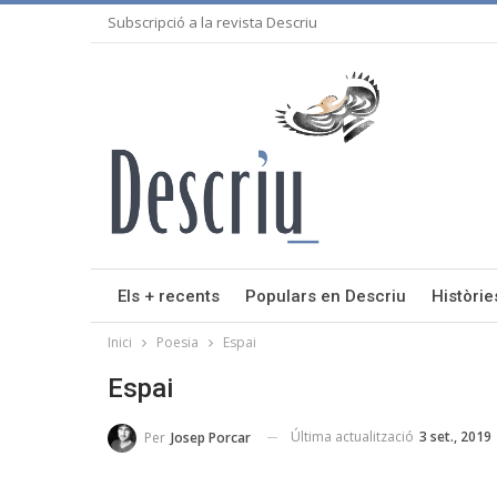
Subscripció a la revista Descriu
Els + recents
Populars en Descriu
Històrie
Inici
Poesia
Espai
Espai
Última actualització
3 set., 2019
Per
Josep Porcar