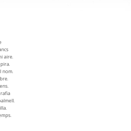
e
lancs
i aire.
spira.
el nom.
bre.
ens.
grafia
almell.
lla.
temps.