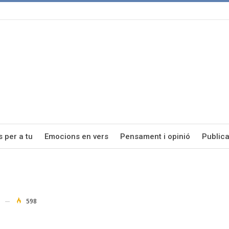
s per a tu
Emocions en vers
Pensament i opinió
Publica
598