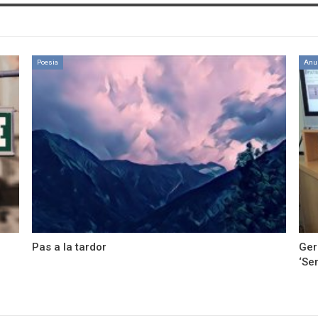
Poesia
Anu
Pas a la tardor
Ger
‘Se