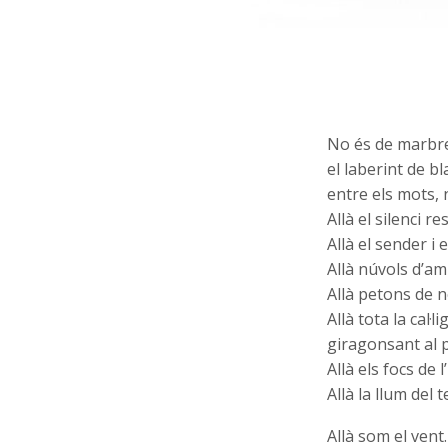
No és de marbr
el laberint de b
entre els mots, n
Allà el silenci re
Allà el sender i 
Allà núvols d’am
Allà petons de n
Allà tota la cal·li
giragonsant al p
Allà els focs de l’i
Allà la llum del 
Allà som el vent.