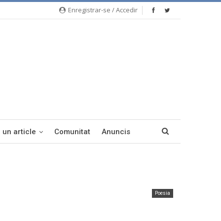
Enregistrar-se / Accedir
 un article
Comunitat
Anuncis
Poesia