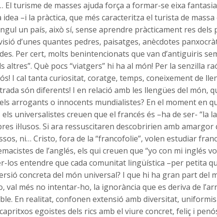
… El turisme de masses ajuda força a formar-se eixa fantasi
 idea –i la pràctica, que més caracteritza el turista de massa é
ngul un país, això sí, sense aprendre pràcticament res dels
la visió d’unes quantes pedres, paisatges, anècdotes panxocrà
rades. Per cert, molts benintencionats que van d’antiguiris s
ls altres”. Què pocs “viatgers” hi ha al món! Per la senzilla r
llós! I cal tanta curiositat, coratge, temps, coneixement de ll
trada són diferents! I en relació amb les llengües del món, q
 els arrogants o innocents mundialistes? En el moment en q
es els universalistes creuen que el francés és –ha de ser- “la 
bres il·lusos. Si ara ressuscitaren descobririen amb amargor 
sos, ni… Cristo, fora de la “francofolie”, volen estudiar franc
macistes de l’anglés, els qui creuen que “yo con mi inglés vo
-los entendre que cada comunitat lingüística –per petita q
ersió concreta del món universal? I que hi ha gran part del
, val més no intentar-ho, la ignorància que es deriva de l’ar
le. En realitat, confonen extensió amb diversitat, uniform
 capritxos egoistes dels rics amb el viure concret, feliç i pen