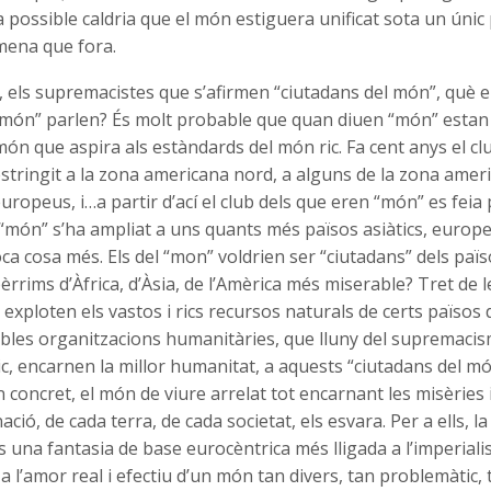
 possible caldria que el món estiguera unificat sota un únic 
 mena que fora.
”, els supremacistes que s’afirmen “ciutadans del món”, què 
“món” parlen? És molt probable que quan diuen “món” estan
món que aspira als estàndards del món ric. Fa cent anys el cl
stringit a la zona americana nord, a alguns de la zona amer
uropeus, i…a partir d’ací el club dels que eren “món” es feia
xe “món” s’ha ampliat a uns quants més països asiàtics, europ
a cosa més. Els del “mon” voldrien ser “ciutadans” dels paï
èrrims d’Àfrica, d’Àsia, de l’Amèrica més miserable? Tret de 
xploten els vastos i rics recursos naturals de certs països
tables organitzacions humanitàries, que lluny del supremaci
, encarnen la millor humanitat, a aquests “ciutadans del món
 concret, el món de viure arrelat tot encarnant les misèries i 
ació, de cada terra, de cada societat, els esvara. Per a ells, 
és una fantasia de base eurocèntrica més lligada a l’imperialis
 a l’amor real i efectiu d’un món tan divers, tan problemàtic, 