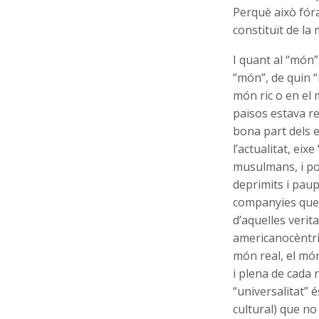
Perquè això fóra
constituït de la
I quant al “món
“món”, de quin 
món ric o en el 
països estava re
bona part dels e
l’actualitat, ei
musulmans, i poc
deprimits i paup
companyies que e
d’aquelles veri
americanocèntric
món real, el món
i plena de cada n
“universalitat” 
cultural) que no