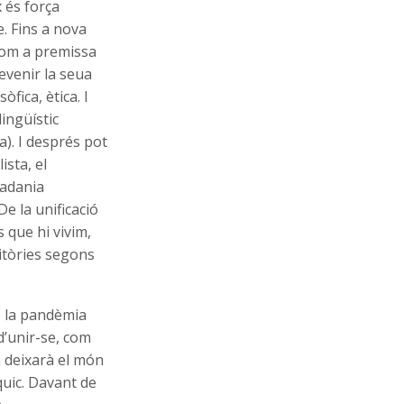
x és força
e. Fins a nova
 com a premissa
evenir la seua
òfica, ètica. I
ingüístic
a). I després pot
ista, el
tadania
De la unificació
 que hi vivim,
ritòries segons
de la pandèmia
d’unir-se, com
om deixarà el món
quic. Davant de