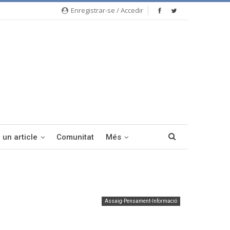
Enregistrar-se / Accedir
 un article
Comunitat
Més
Assaig-Pensament-Informació