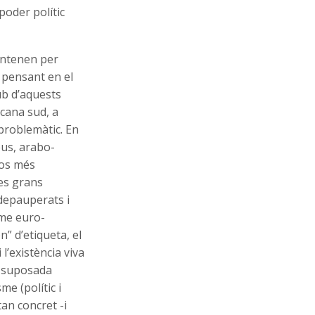
poder polític
entenen per
 pensant en el
ub d’aquests
icana sud, a
 problemàtic. En
eus, arabo-
sos més
les grans
 depauperats i
sme euro-
” d’etiqueta, el
l’existència viva
la suposada
me (polític i
tan concret -i