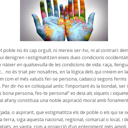
el poble no és cap orgull, ni mereix ser-ho, ni al contrari: d
ui denigren i estigmatitzen eixes dues condicions occidentals
nàixer en qualsevulla de les condicions de vida: raça, llengu
oc… no és triat per nosaltres, en la lògica dels qui creiem en la
 com el més valuós fer-se persona, cadascú segons ferms
. Per dir-ho en col·loquial antic: l’important és la bondat, ser 
 bona persona, fes-te persona!” es deia als xiquets i xiquete
 tal afany constituïa una noble aspiració moral amb fonament
jada, o aspirant, que estigmatitza els de poble o els qui se 
ua terra, siga aquesta nacional, regional, comarcal o local, i 
iatjats, es vanta, com a projecció d’un enteniment més ampli,