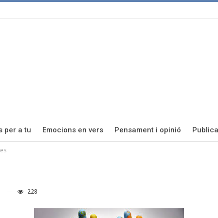
s per a tu
Emocions en vers
Pensament i opinió
Publica
tes
228