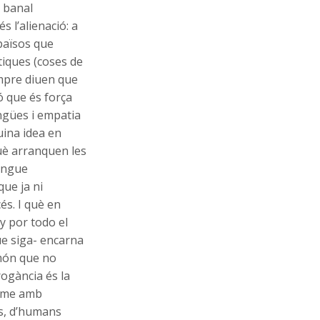
a banal
s l’alienació: a
 països que
tiques (coses de
empre diuen que
aó que és força
engües i empatia
uina idea en
uè arranquen les
langue
que ja ni
és. I què en
y por todo el
ue siga- encarna
 món que no
rogància és la
isme amb
ós, d’humans