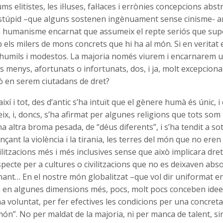
s elitistes, les il·luses, fal·laces i errònies concepcions abst
stúpid –que alguns sostenen ingènuament sense cinisme- a
n humanisme encarnat que assumeix el repte seriós que sup
b els milers de mons concrets que hi ha al món. Si en veritat
 humils i modestos. La majoria només viurem i encarnarem 
els menys, afortunats o infortunats, dos, i ja, molt excepcion
ò en serem ciutadans de dret?
així i tot, des d’antic s’ha intuït que el gènere humà és únic, i
ix, i, doncs, s’ha afirmat per algunes religions que tots som f
 una altra broma pesada, de “déus diferents”, i s’ha tendit a s
nçant la violència i la tirania, les terres del món que no eren
ilitzacions més i més inclusives sense que això implicara drets
especte per a cultures o civilitzacions que no es deixaven abso
inant… En el nostre món globalitzat –que vol dir uniformat 
i en algunes dimensions més, pocs, molt pocs conceben idee
 voluntat, per fer efectives les condicions per una concret
món”. No per maldat de la majoria, ni per manca de talent, s