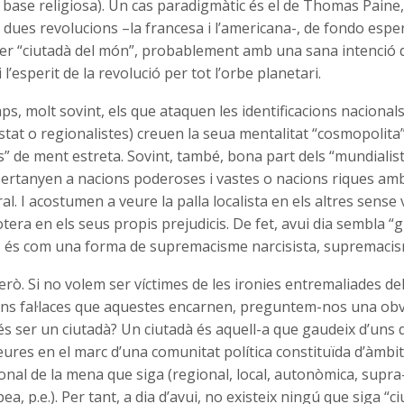
de base religiosa). Un cas paradigmàtic és el de Thomas Paine
 dues revolucions –la francesa i l’americana-, de fondo esper
er “ciutadà del món”, probablement amb una sana intenció d
 l’esperit de la revolució per tot l’orbe planetari.
ps, molt sovint, els que ataquen les identificacions nacionals
tat o regionalistes) creuen la seua mentalitat “cosmopolita”
tes” de ment estreta. Sovint, també, bona part dels “mundialis
pertanyen a nacions poderoses i vastes o nacions riques am
al. I acostumen a veure la palla localista en els altres sense 
iotera en els seus propis prejudicis. De fet, avui dia sembla “
, és com una forma de supremacisme narcisista, supremacis
ò. Si no volem ser víctimes de les ironies entremaliades del
ons fal·laces que aquestes encarnen, preguntem-nos una obvi
és ser un ciutadà? Un ciutadà és aquell-a que gaudeix d’uns dre
ures en el marc d’una comunitat política constituïda d’àmbit 
cional de la mena que siga (regional, local, autonòmica, supra-
a, p.e.). Per tant, a dia d’avui, no existeix ningú que siga “c