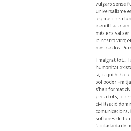
vulgars sense fum
universalisme e
aspiracions d’u
identificació am
més ens val ser
la nostra vida; 
més de dos. Per
I malgrat tot… I 
humanitat existe
sí, i aquí hi ha
sol poder –mitja
s’han format civ
per a tots, ni r
civilització dom
comunicacions, 
soflames de bona
“ciutadania del 