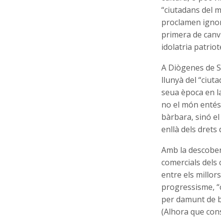
“ciutadans del m
proclamen ignore
primera de canvi
idolatria patriot
A Diògenes de Sí
llunyà del “ciuta
seua època en la
no el món entés 
bàrbara, sinó el 
enllà dels drets
Amb la descobert
comercials dels 
entre els millors
progressisme, “c
per damunt de ba
(Alhora que cons