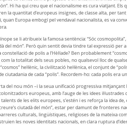
ón”. Hi ha qui creu que el nacionalisme es cura viatjant. Els q
n la quantitat d’europeus insignes, de classe alta, per tant v
, quan Europa embogí pel vendaval nacionalista, es va conve
era.
nope se li atribueix la famosa sentència: “Sóc cosmopolita”
dà del món”. Però quin sentit devia tindre tal expressió per a 
 constel·lació de polis a l’Hèl·lade? Ben probablement “cosm
com la totalitat dels seus pobles, no qualsevol lloc de quals
“cosmos” hel·lènic, la civilització hel·lènica, el conjunt de “po
 de ciutadania de cada “polis”. Recordem-ho: cada polis era un
a del nou món –i la seua unificació progressiva mitjançant 
colonitzadors europeus, amb l’auge de les idees il·lustrades 
 talents de les elits europees, s’estén i es reforça la idea de
reure’s ciutadà del món”, estar per damunt de fronteres nac
rreres culturals, lingüístiques, religioses de la mateixa comu
truïen les noves identitats nacionals, en clara ruptura d’ide