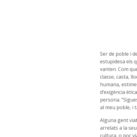
Ser de poble i d
estupidesa els q
vanten. Com que 
classe, casta, ll
humana, estimem
d’exigència ètica
persona. “Sigues
al meu poble, i
Alguna gent viat
arrelats a la se
cultura, o poc v