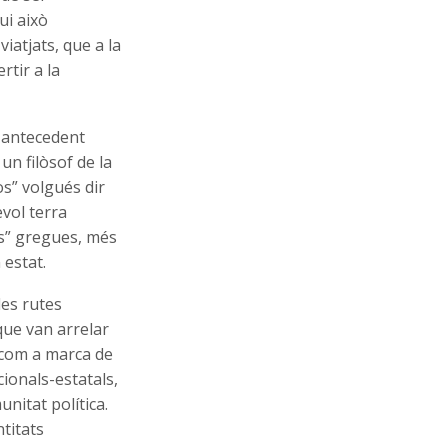
ui això
iatjats, que a la
rtir a la
, antecedent
un filòsof de la
os” volgués dir
evol terra
lis” gregues, més
 estat.
les rutes
que van arrelar
, com a marca de
ionals-estatals,
nitat política.
ntitats