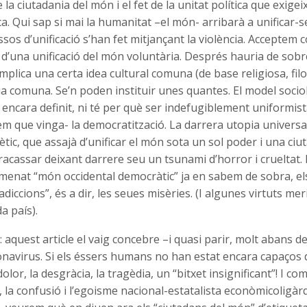
 la ciutadania del món i el fet de la unitat política que exigei
ca. Qui sap si mai la humanitat –el món- arribarà a unificar-s
ssos d’unificació s’han fet mitjançant la violència. Acceptem
t d’una unificació del món voluntària. Després hauria de sobr
 implica una certa idea cultural comuna (de base religiosa, filos
a comuna. Se’n poden instituir unes quantes. El model sociol
encara definit, ni té per què ser indefugiblement uniformist
rem que vinga- la democratització. La darrera utopia universal
ic, que assajà d’unificar el món sota un sol poder i una ciu
fracassar deixant darrere seu un tsunami d’horror i crueltat. 
omenat “món occidental democràtic” ja en sabem de sobra, els
adiccions”, és a dir, les seues misèries. (I algunes virtuts me
a país).
s: aquest article el vaig concebre –i quasi parir, molt abans 
onavirus. Si els éssers humans no han estat encara capaços 
dolor, la desgràcia, la tragèdia, un “bitxet insignificant”! I c
, la confusió i l’egoisme nacional-estatalista econòmicoligàr