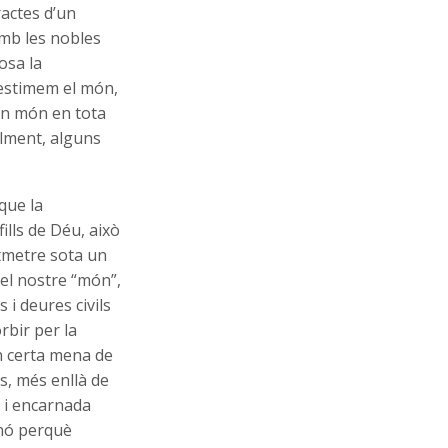
ractes d’un
mb les nobles
osa la
 estimem el món,
un món en tota
alment, alguns
 que la
ills de Déu, això
otmetre sota un
 el nostre “món”,
 i deures civils
rbir per la
en certa mena de
s, més enllà de
a i encarnada
inó perquè