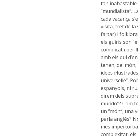
tan inabastable
“mundialista”. La
cada vacança s’e
visita, tret de 
fartar) i folklo
els guiris són “e
complicat i peri
amb els qui d’en
tenen, del món,
idees il·lustrad
universelle”. Po
espanyols, ni rus
direm dels supre
mundo”? Com fer
un “món”, una v
parla anglés? No
més impertorbab
complexitat, els