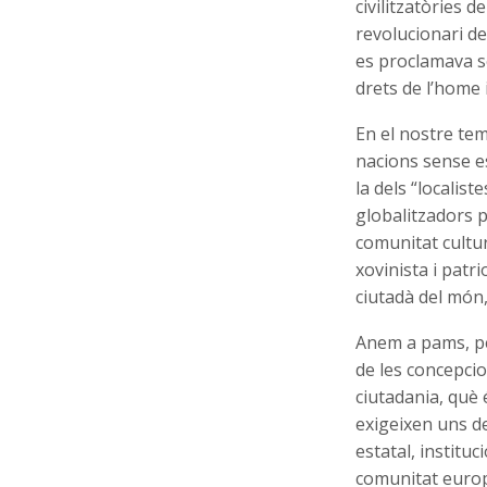
civilitzatòries 
revolucionari de
es proclamava s
drets de l’home i
En el nostre tem
nacions sense es
la dels “localis
globalitzadors 
comunitat cultur
xovinista i patr
ciutadà del món
Anem a pams, per
de les concepci
ciutadania, què 
exigeixen uns de
estatal, institu
comunitat europe