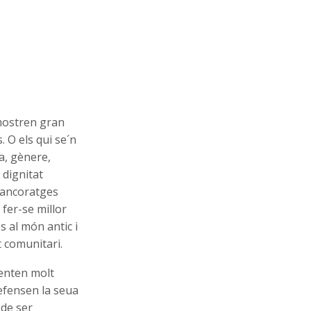
emostren gran
. O els qui se´n
a, gènere,
 dignitat
 ancoratges
i fer-se millor
s al món antic i
 comunitari.
senten molt
defensen la seua
 de ser