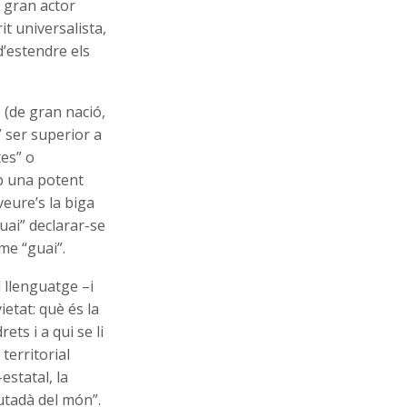
, gran actor
it universalista,
’estendre els
 (de gran nació,
 ser superior a
tes” o
b una potent
veure’s la biga
guai” declarar-se
me “guai”.
 llenguatge –i
etat: què és la
ts i a qui se li
territorial
estatal, la
iutadà del món”.