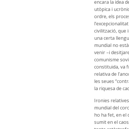
encara la idea de
utòpica i ucròni
ordre, els proce
l’excepcionalita
civilització, que
una certa llengu
mundial no està 
venir –i desitja
comunisme sovièt
constituïda, va 
relativa de l’an
les seues “contr
la riquesa de cad
Ironies relative
mundial del cor
ho ha fet, en el 
sumit en el caos