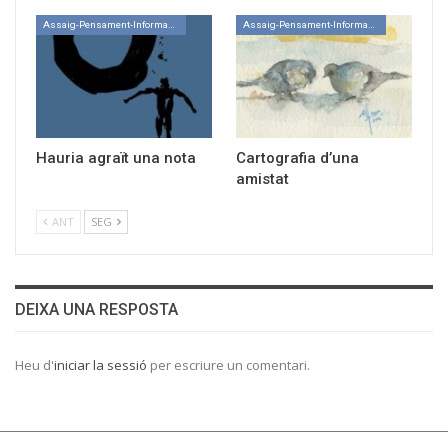
Assaig-Pensament-Informació
Assaig-Pensament-Informació
Hauria agraït una nota
Cartografia d’una
amistat
ANT
SEG
DEIXA UNA RESPOSTA
Heu d'
iniciar la sessió
per escriure un comentari.