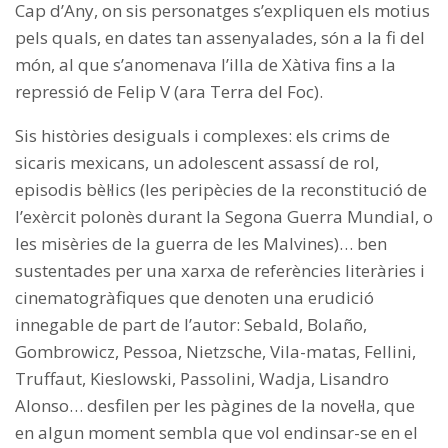
Cap d’Any, on sis personatges s’expliquen els motius
pels quals, en dates tan assenyalades, són a la fi del
món, al que s’anomenava l’illa de Xàtiva fins a la
repressió de Felip V (ara Terra del Foc).
Sis històries desiguals i complexes: els crims de
sicaris mexicans, un adolescent assassí de rol,
episodis bèl·lics (les peripècies de la reconstitució de
l’exèrcit polonès durant la Segona Guerra Mundial, o
les misèries de la guerra de les Malvines)… ben
sustentades per una xarxa de referències literàries i
cinematogràfiques que denoten una erudició
innegable de part de l’autor: Sebald, Bolaño,
Gombrowicz, Pessoa, Nietzsche, Vila-matas, Fellini,
Truffaut, Kieslowski, Passolini, Wadja, Lisandro
Alonso… desfilen per les pàgines de la novel·la, que
en algun moment sembla que vol endinsar-se en el