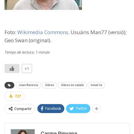
Foto:
Wikimedia Commons
. Usuàris Man77 (versió);
Geo Swan (original).
Temps de lectura: 1 minuts
+1
Joan Benesiu
llibres
llibres en català
novel·la
727
Compartir
Facebook
Twitter
Carme Pinyana