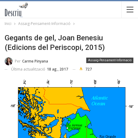
Inici
Assaig-Pensament-Informació
Gegants de gel, Joan Benesiu
(Edicions del Periscopi, 2015)
Per
Carme Pinyana
Assaig-Pensament-Informació
Última actualització
18 ag., 2017
727