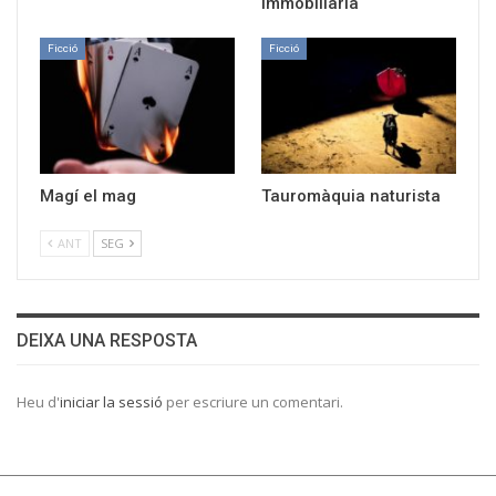
immobiliària
Ficció
Ficció
Magí el mag
Tauromàquia naturista
ANT
SEG
DEIXA UNA RESPOSTA
Heu d'
iniciar la sessió
per escriure un comentari.