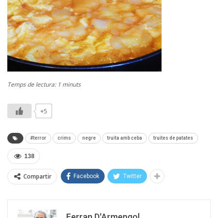
Temps de lectura: 1 minuts
+5
#terror
crims
negre
truita amb ceba
truites de patates
138
Compartir
Facebook
Twitter
Ferran D'Armengol