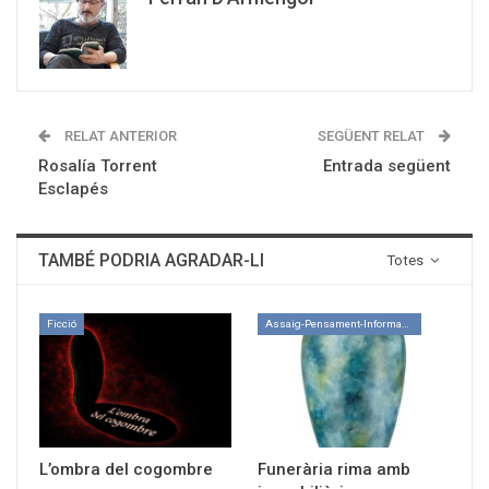
RELAT ANTERIOR
SEGÜENT RELAT
Rosalía Torrent
Entrada següent
Esclapés
TAMBÉ PODRIA AGRADAR-LI
Totes
Ficció
Assaig-Pensament-Informació
L’ombra del cogombre
Funerària rima amb