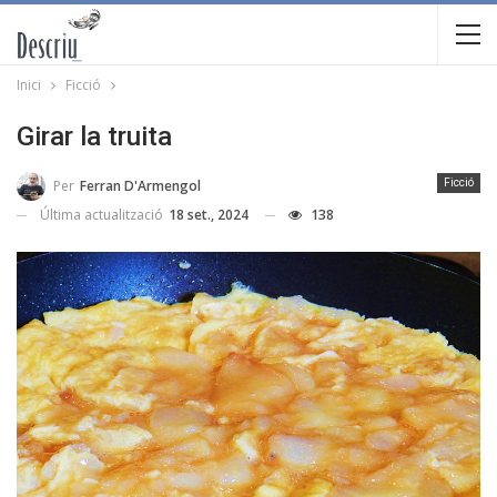
Inici
Ficció
Girar la truita
Per
Ferran D'Armengol
Ficció
Última actualització
18 set., 2024
138