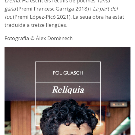
crema
. Ha escrit els reculls de poemes
Tanta
gana
(Premi Francesc Garriga 2018) i
La part del
foc
(Premi López-Picó 2021). La seua obra ha estat
traduïda a tretze llengües.
Fotografia © Àlex Domènech