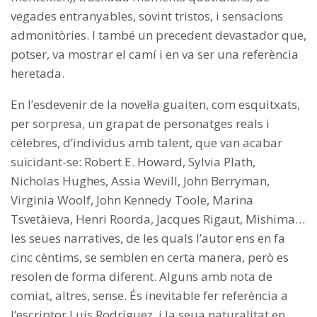
vegades entranyables, sovint tristos, i sensacions
admonitòries. I també un precedent devastador que,
potser, va mostrar el camí i en va ser una referència
heretada.
En l’esdevenir de la novel·la guaiten, com esquitxats,
per sorpresa, un grapat de personatges reals i
cèlebres, d’individus amb talent, que van acabar
suïcidant-se: Robert E. Howard, Sylvia Plath,
Nicholas Hughes, Assia Wevill, John Berryman,
Virginia Woolf, John Kennedy Toole, Marina
Tsvetàieva, Henri Roorda, Jacques Rigaut, Mishima…
les seues narratives, de les quals l’autor ens en fa
cinc cèntims, se semblen en certa manera, però es
resolen de forma diferent. Alguns amb nota de
comiat, altres, sense. És inevitable fer referència a
l’escriptor Luis Rodríguez, i la seua naturalitat en