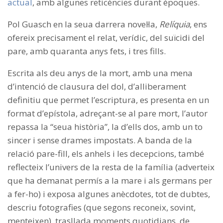
actual
, amb algunes reticències durant èpoques.
Pol Guasch en la seua darrera novel·la,
Relíquia
, ens
ofereix precisament el relat, verídic, del suïcidi del
pare, amb quaranta anys fets, i tres fills.
Escrita als deu anys de la mort, amb una mena
d’intenció de clausura del dol, d’alliberament
definitiu que permet l’escriptura, es presenta en un
format d’epístola, adreçant-se al pare mort, l’autor
repassa la “seua història”, la d’ells dos, amb un to
sincer i sense drames impostats. A banda de la
relació pare-fill, els anhels i les decepcions, també
reflecteix l’univers de la resta de la família (adverteix
que ha demanat permís a la mare i als germans per
a fer-ho) i exposa algunes anècdotes, tot de dubtes,
descriu fotografies (que segons reconeix, sovint,
menteixen), trasllada moments quotidians, de