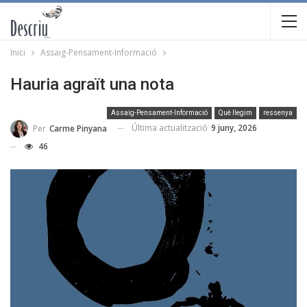
Inici
Assaig-Pensament-Informació
Hauria agraït una nota
Assaig-Pensament-Informació
Què llegim
ressenya
Última actualització
9 juny, 2026
Per
Carme Pinyana
46