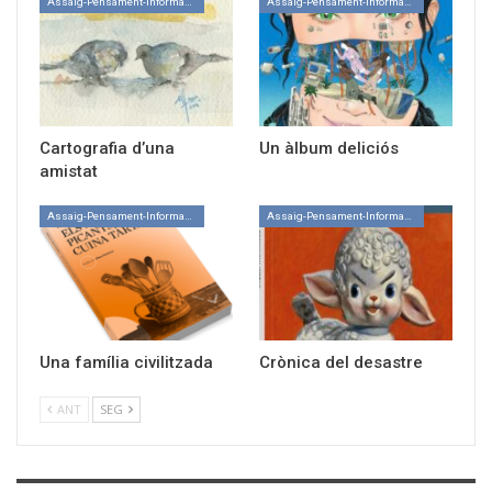
Assaig-Pensament-Informació
Assaig-Pensament-Informació
Cartografia d’una
Un àlbum deliciós
amistat
Assaig-Pensament-Informació
Assaig-Pensament-Informació
Una família civilitzada
Crònica del desastre
ANT
SEG