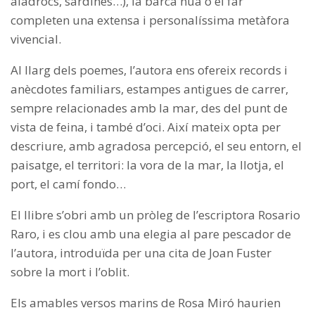
aladrocs, sardines…), la barca nua o el far
completen una extensa i personalíssima metàfora
vivencial.
Al llarg dels poemes, l’autora ens ofereix records i
anècdotes familiars, estampes antigues de carrer,
sempre relacionades amb la mar, des del punt de
vista de feina, i també d’oci. Així mateix opta per
descriure, amb agradosa percepció, el seu entorn, el
paisatge, el territori: la vora de la mar, la llotja, el
port, el camí fondo…
El llibre s’obri amb un pròleg de l’escriptora Rosario
Raro, i es clou amb una elegia al pare pescador de
l’autora, introduïda per una cita de Joan Fuster
sobre la mort i l’oblit.
Els amables versos marins de Rosa Miró haurien