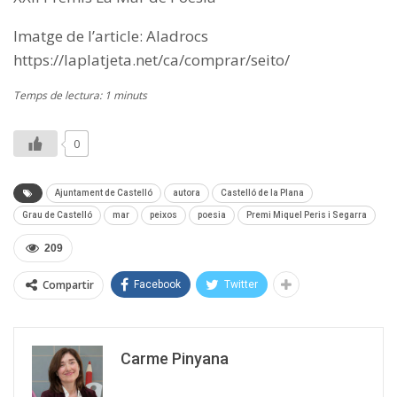
Imatge de l’article: Aladrocs
https://laplatjeta.net/ca/comprar/seito/
Temps de lectura: 1 minuts
0
Ajuntament de Castelló
autora
Castelló de la Plana
Grau de Castelló
mar
peixos
poesia
Premi Miquel Peris i Segarra
209
Compartir
Facebook
Twitter
Carme Pinyana