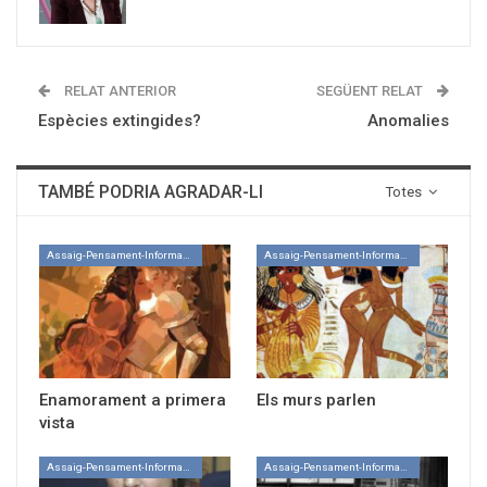
RELAT ANTERIOR
SEGÜENT RELAT
Espècies extingides?
Anomalies
TAMBÉ PODRIA AGRADAR-LI
Totes
Assaig-Pensament-Informació
Assaig-Pensament-Informació
Enamorament a primera
Els murs parlen
vista
Assaig-Pensament-Informació
Assaig-Pensament-Informació