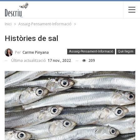
Inici
Assaig-Pensament-Informació
Històries de sal
Per
Carme Pinyana
Assaig-Pensament-Informació
Què llegim
Última actualització
17 nov., 2022
209