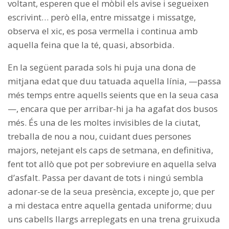
voltant, esperen que el mòbil els avise i segueixen
escrivint… però ella, entre missatge i missatge,
observa el xic, es posa vermella i continua amb
aquella feina que la té, quasi, absorbida.
En la següent parada sols hi puja una dona de
mitjana edat que duu tatuada aquella línia, —passa
més temps entre aquells seients que en la seua casa
—, encara que per arribar-hi ja ha agafat dos busos
més. És una de les moltes invisibles de la ciutat,
treballa de nou a nou, cuidant dues persones
majors, netejant els caps de setmana, en definitiva,
fent tot allò que pot per sobreviure en aquella selva
d’asfalt. Passa per davant de tots i ningú sembla
adonar-se de la seua presència, excepte jo, que per
a mi destaca entre aquella gentada uniforme; duu
uns cabells llargs arreplegats en una trena gruixuda