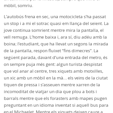
mòbil, somriu.
L’autobús frena en sec, una motocicleta s’ha passat
un stop i a mi el sotrac quasi em llança del seient. La
jove continua somrient mentre mira la pantalla, el
vell remuga. L’home baixa i, ara sí, diu adéu amb la
boina; l’estudiant, que ha llevat un segons la mirada
de la pantalla, respon fluixet “fins dimecres”. La
següent parada, davant d’una entrada del metro, és
on sempre puja més gent: algun turista despistat
que vol anar al centre, tres xiquets amb motxilles,
un xic amb un mòbil en la mà… els veïns de la ciutat
tiquen de pressa i s’asseuen mentre xarren de la
incomoditat de viatjar un dia que plou a bots i
barrals mentre que els forasters amb mapes pugen
preguntant en un idioma inventat si aquell bus para
en el Michaelet. Mentre els xiquets deixen caure a