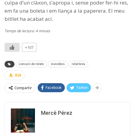
culpa d’un clàxon, s’apropa i, sense poder fer-hi res,
em fa una boleta i em llança a la paperera. El meu
bitllet ha acabat ací.
Temps de lectura: 4 minuts
+107
concurs de relats
invisibles
relat breu
816
Compartir
Facebook
Twitter
Mercè Pérez