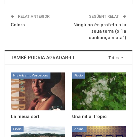
RELAT ANTERIOR
SEGÜENT RELAT
Colors
Ningú no és profeta a la
seua terra (o “la
confiança mata”)
TAMBÉ PODRIA AGRADAR-LI
Totes
Història amb Veu de dona
Ficció
La meua sort
Una nit al tròpic
Ficció
Anunci