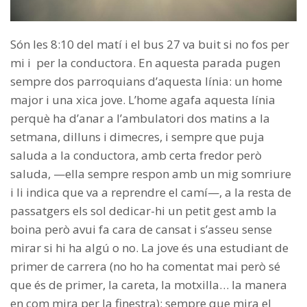
Són les 8:10 del matí i el bus 27 va buit si no fos per
mi i per la conductora. En aquesta parada pugen
sempre dos parroquians d’aquesta línia: un home
major i una xica jove. L’home agafa aquesta línia
perquè ha d’anar a l’ambulatori dos matins a la
setmana, dilluns i dimecres, i sempre que puja
saluda a la conductora, amb certa fredor però
saluda, —ella sempre respon amb un mig somriure
i li indica que va a reprendre el camí—, a la resta de
passatgers els sol dedicar-hi un petit gest amb la
boina però avui fa cara de cansat i s’asseu sense
mirar si hi ha algú o no. La jove és una estudiant de
primer de carrera (no ho ha comentat mai però sé
que és de primer, la careta, la motxilla… la manera
en com mira per la finestra); sempre que mira el