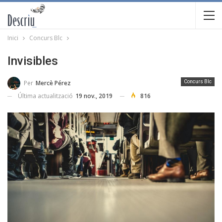
Inici
Concurs Blc
Invisibles
Per
Mercè Pérez
Concurs Blc
Última actualització
19 nov., 2019
816