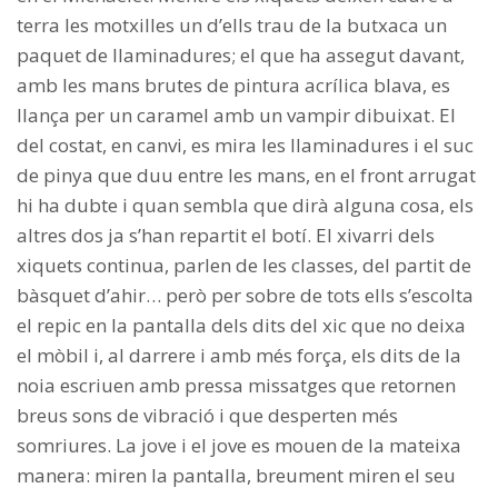
terra les motxilles un d’ells trau de la butxaca un
paquet de llaminadures; el que ha assegut davant,
amb les mans brutes de pintura acrílica blava, es
llança per un caramel amb un vampir dibuixat. El
del costat, en canvi, es mira les llaminadures i el suc
de pinya que duu entre les mans, en el front arrugat
hi ha dubte i quan sembla que dirà alguna cosa, els
altres dos ja s’han repartit el botí. El xivarri dels
xiquets continua, parlen de les classes, del partit de
bàsquet d’ahir… però per sobre de tots ells s’escolta
el repic en la pantalla dels dits del xic que no deixa
el mòbil i, al darrere i amb més força, els dits de la
noia escriuen amb pressa missatges que retornen
breus sons de vibració i que desperten més
somriures. La jove i el jove es mouen de la mateixa
manera: miren la pantalla, breument miren el seu