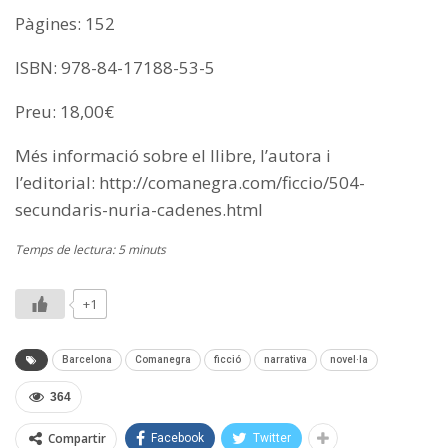
Pàgines: 152
ISBN: 978-84-17188-53-5
Preu: 18,00€
Més informació sobre el llibre, l’autora i
l’editorial: http://comanegra.com/ficcio/504-
secundaris-nuria-cadenes.html
Temps de lectura: 5 minuts
+1
Barcelona
Comanegra
ficció
narrativa
novel·la
364
Compartir
Facebook
Twitter