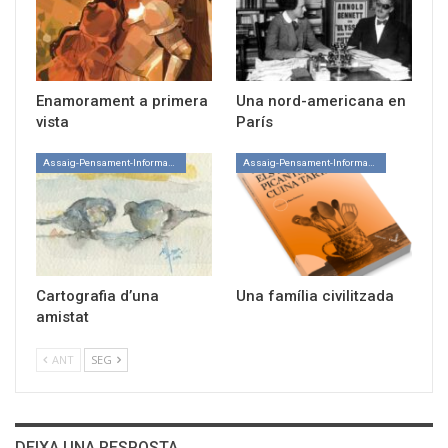
Enamorament a primera
Una nord-americana en
vista
París
Assaig-Pensament-Informació
Assaig-Pensament-Informació
Cartografia d’una
Una família civilitzada
amistat
ANT
SEG
DEIXA UNA RESPOSTA