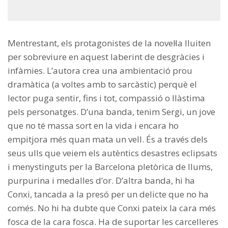
Mentrestant, els protagonistes de la novel·la lluiten
per sobreviure en aquest laberint de desgràcies i
infàmies. L’autora crea una ambientació prou
dramàtica (a voltes amb to sarcàstic) perquè el
lector puga sentir, fins i tot, compassió o llàstima
pels personatges. D’una banda, tenim Sergi, un jove
que no té massa sort en la vida i encara ho
empitjora més quan mata un vell. És a través dels
seus ulls que veiem els autèntics desastres eclipsats
i menystinguts per la Barcelona pletòrica de llums,
purpurina i medalles d’or. D’altra banda, hi ha
Conxi, tancada a la presó per un delicte que no ha
comés. No hi ha dubte que Conxi pateix la cara més
fosca de la cara fosca. Ha de suportar les carcelleres