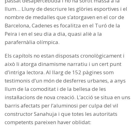
passat desapercebuda i no ha sortit massa a la
llum… Lluny de descriure les glòries esportives i el
nombre de medalles que s’atorgaven en el cor de
Barcelona, Cadenes es focalitza en el Turó de la
Peira i en el seu dia a dia, quasi aliè a la
parafernàlia olímpica.
Els capítols no estan disposats cronològicament i
això li atorga dinamisme narratiu i un cert punt
d’intriga lectora. Al llarg de 152 pàgines som
testimonis d’un món de desferres urbanes, a anys
llum de la comoditat i de la bellesa de les
instal·lacions de nova creació. L’acció se situa en uns
barris afectats per l’aluminosi per culpa del vil
constructor Sanahuja i que totes les autoritats
competents pareixen haver oblidat: