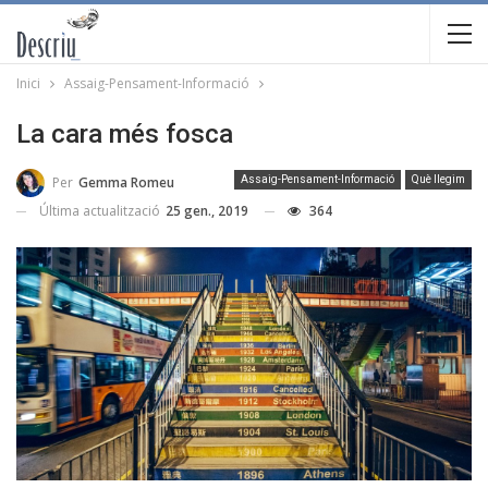
Inici
Assaig-Pensament-Informació
La cara més fosca
Per
Gemma Romeu
Assaig-Pensament-Informació
Què llegim
Última actualització
25 gen., 2019
364