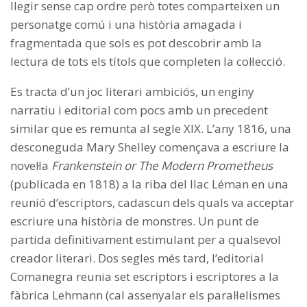
llegir sense cap ordre però totes comparteixen un
personatge comú i una història amagada i
fragmentada que sols es pot descobrir amb la
lectura de tots els títols que completen la col·lecció.
Es tracta d’un joc literari ambiciós, un enginy
narratiu i editorial com pocs amb un precedent
similar que es remunta al segle XIX. L’any 1816, una
desconeguda Mary Shelley començava a escriure la
novel·la
Frankenstein or The Modern Prometheus
(publicada en 1818) a la riba del llac Léman en una
reunió d’escriptors, cadascun dels quals va acceptar
escriure una història de monstres. Un punt de
partida definitivament estimulant per a qualsevol
creador literari. Dos segles més tard, l’editorial
Comanegra reunia set escriptors i escriptores a la
fàbrica Lehmann (cal assenyalar els paral·lelismes