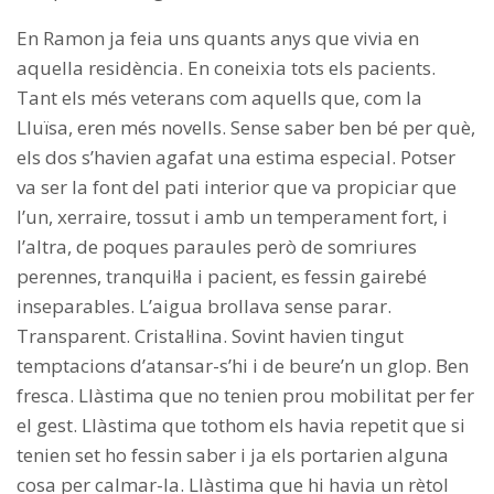
En Ramon ja feia uns quants anys que vivia en
aquella residència. En coneixia tots els pacients.
Tant els més veterans com aquells que, com la
Lluïsa, eren més novells. Sense saber ben bé per què,
els dos s’havien agafat una estima especial. Potser
va ser la font del pati interior que va propiciar que
l’un, xerraire, tossut i amb un temperament fort, i
l’altra, de poques paraules però de somriures
perennes, tranquil·la i pacient, es fessin gairebé
inseparables. L’aigua brollava sense parar.
Transparent. Cristal·lina. Sovint havien tingut
temptacions d’atansar-s’hi i de beure’n un glop. Ben
fresca. Llàstima que no tenien prou mobilitat per fer
el gest. Llàstima que tothom els havia repetit que si
tenien set ho fessin saber i ja els portarien alguna
cosa per calmar-la. Llàstima que hi havia un rètol