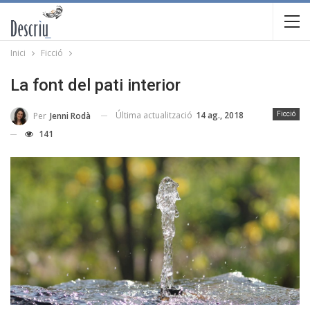
Inici
Ficció
La font del pati interior
Última actualització
14 ag., 2018
Per
Jenni Rodà
Ficció
141