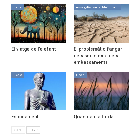
Ficció
Assaig-Pensament-Informació
El viatge de l’elefant
El problemàtic fangar
dels sediments dels
embassaments
Ficció
Ficció
Estoicament
Quan cau la tarda
ANT
SEG