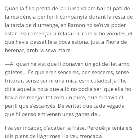
Quan la filla petita de la Lluïsa va arribar al pati de
la residència per fer-li companyia durant la resta de
la tarda de diumenge, en Ramon no se’n va poder
estar i va començar a relatar-li, com si ho vomités, el
que havia passat feia poca estona, just a l’hora de
berenar, amb la seva mare:
—Ai quan he vist que li donaven un got de llet amb
galetes… És que eren senceres, ben senceres, sense
triturar, sense ser ni una mica esmicolades! Ja l’he
dit a aquella noia que allò no podia ser, que ella ho
havia de menjar tot com un puré, que hi havia el
perill que s’escanyés. De veritat que cada vegada
que hi penso em venen unes ganes de…
I va ser incapaç d’acabar la frase. Perquè ja tenia els
ulls plens de llàgrimes i la veu trencada.