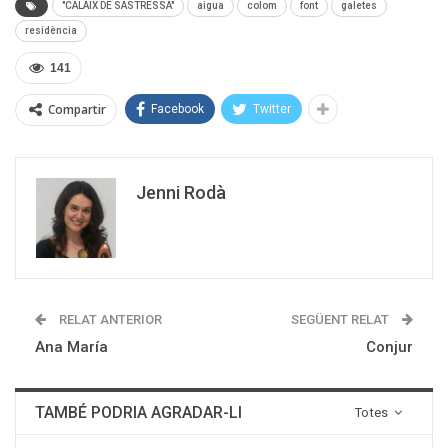
"CALAIX DE SASTRESSA"
aigua
colom
font
galetes
residència
141
Compartir
Facebook
Twitter
Jenni Rodà
RELAT ANTERIOR
SEGÜENT RELAT
Ana María
Conjur
TAMBÉ PODRIA AGRADAR-LI
Totes