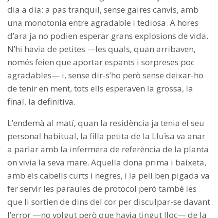
dia a dia: a pas tranquil, sense gaires canvis, amb
una monotonia entre agradable i tediosa. A hores
d’ara ja no podien esperar grans explosions de vida.
N’hi havia de petites —les quals, quan arribaven,
només feien que aportar espants i sorpreses poc
agradables— i, sense dir-s’ho però sense deixar-ho
de tenir en ment, tots ells esperaven la grossa, la
final, la definitiva.
L’endemà al matí, quan la residència ja tenia el seu
personal habitual, la filla petita de la Lluïsa va anar
a parlar amb la infermera de referència de la planta
on vivia la seva mare. Aquella dona prima i baixeta,
amb els cabells curts i negres, i la pell ben pigada va
fer servir les paraules de protocol però també les
que li sortien de dins del cor per disculpar-se davant
l’error —no volgut però que havia tingut lloc— de la