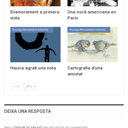
Enamorament a primera
Una nord-americana en
vista
París
Assaig-Pensament-Informació
Assaig-Pensament-Informació
Hauria agraït una nota
Cartografia d’una
amistat
ANT
SEG
DEIXA UNA RESPOSTA
Heu d'
iniciar la sessió
per escriure un comentari.