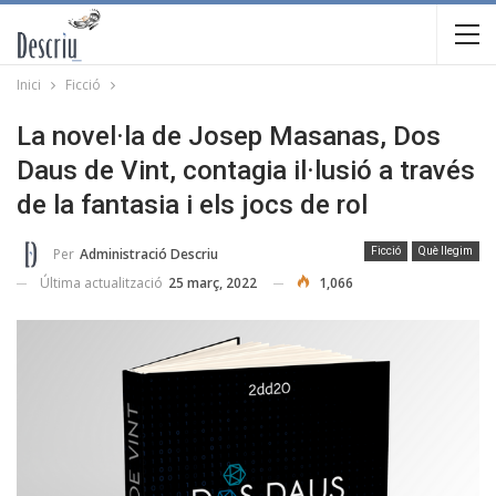
Inici
Ficció
La novel·la de Josep Masanas, Dos
Daus de Vint, contagia il·lusió a través
de la fantasia i els jocs de rol
Per
Administració Descriu
Ficció
Què llegim
Última actualització
25 març, 2022
1,066