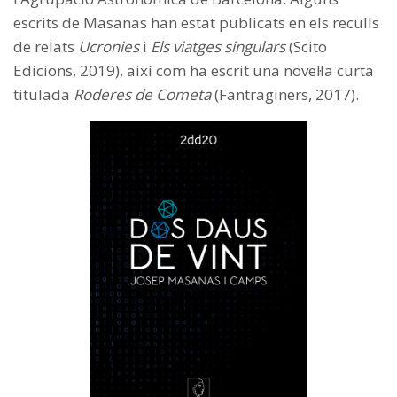
escrits de Masanas han estat publicats en els reculls
de relats
Ucronies
i
Els viatges singulars
(Scito
Edicions, 2019), així com ha escrit una novel·la curta
titulada
Roderes de Cometa
(Fantraginers, 2017).