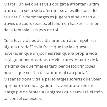
Marcel, un avi que es veu obligat a afrontar l’últim
tram de la seua vida aferrant-se a les il·lusions del
seu net. Els personatges es jugaran el seu destí a
través de codis secrets, el fenomen hacker, i el món
de la fantasia i els jocs de rol.
“Si la teva vida es decidís tirant un dau, repetiries
alguna tirada?” és la frase que inicia aquesta
novel·la, en què un joc més real que la pròpia vida
està guiat per dos daus de vint cares. A partir de la
màxima de què “mai és tard per descobrir coses
noves i que no s’ha de tancar mai cap porta”,
Masanas dona vida a personatges soferts que volen
aprendre de nou a gaudir i s’aventuraran en un
viatge ple de fantasia i enigmes que canviarà el món
tal com el coneixem.