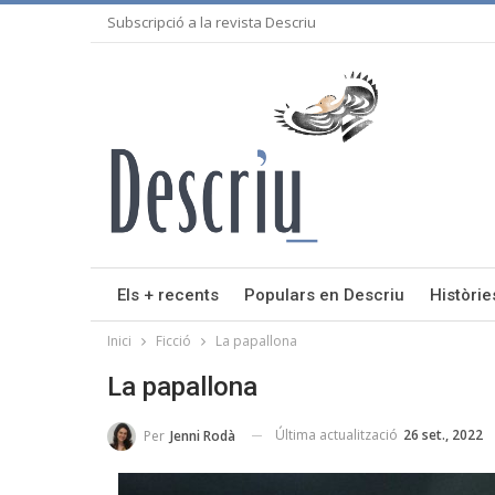
Subscripció a la revista Descriu
Els + recents
Populars en Descriu
Històrie
Inici
Ficció
La papallona
La papallona
Última actualització
26 set., 2022
Per
Jenni Rodà