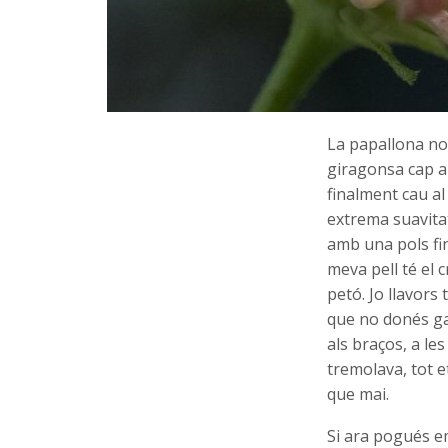
La papallona no
giragonsa cap a 
finalment cau a
extrema suavita
amb una pols fin
meva pell té el 
petó. Jo llavors
que no donés ga
als braços, a les
tremolava, tot e
que mai.
Si ara pogués e