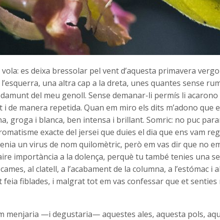
 vola: es deixa bressolar pel vent d’aquesta primavera verg
l’esquerra, una altra cap a la dreta, unes quantes sense rumb
l damunt del meu genoll. Sense demanar-li permís li acarono
t i de manera repetida. Quan em miro els dits m’adono que 
a, groga i blanca, ben intensa i brillant. Somric: no puc para
cromatisme exacte del jersei que duies el dia que ens vam reg
 tenia un virus de nom quilomètric, però em vas dir que no 
ire importància a la dolença, perquè tu també tenies una se
 cames, al clatell, a l’acabament de la columna, a l’estómac i al
t feia fiblades, i malgrat tot em vas confessar que et senties
m menjaria —i degustaria— aquestes ales, aquesta pols, aqu