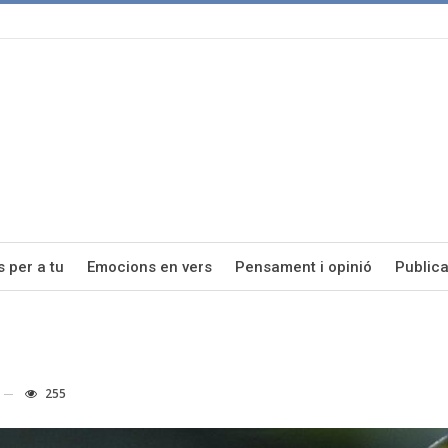
s per a tu
Emocions en vers
Pensament i opinió
Publica
255