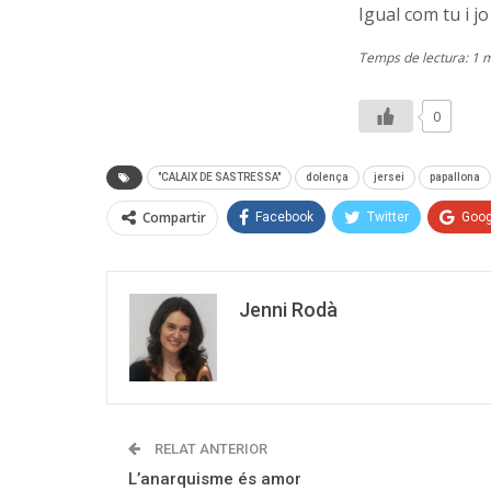
Igual com tu i j
Temps de lectura: 1 
0
"CALAIX DE SASTRESSA"
dolença
jersei
papallona
Compartir
Facebook
Twitter
Goog
Jenni Rodà
RELAT ANTERIOR
L’anarquisme és amor