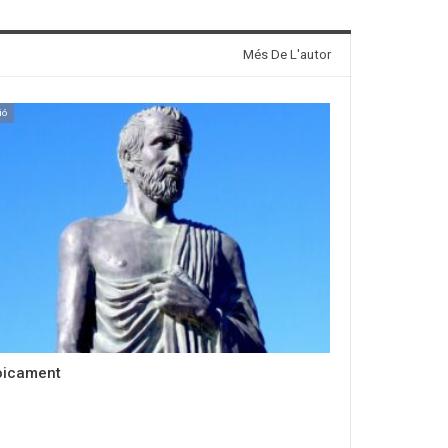
Més De L'autor
ió
oicament