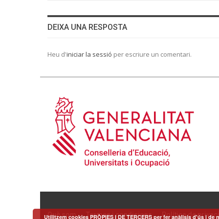
DEIXA UNA RESPOSTA
Heu d'
iniciar la sessió
per escriure un comentari.
Què som
Termes i condicions
Política de privaci
Utilitzem cookies PRÒPIES I DE TERCERS per fer anàlisis d'ús i de m