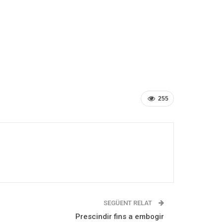
255
SEGÜENT RELAT
Prescindir fins a embogir