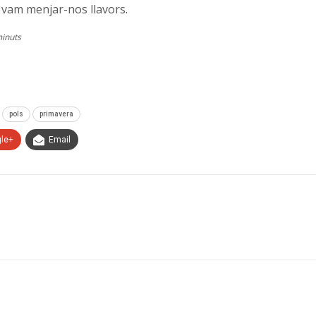
o vam menjar-nos llavors.
minuts
pols
primavera
le+
Email