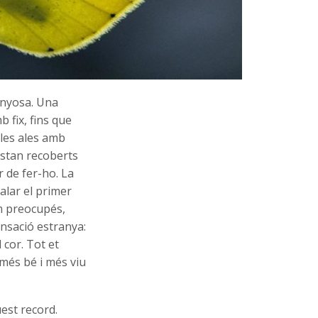
onyosa. Una
 fix, fins que
 les ales amb
estan recoberts
r de fer-ho. La
alar el primer
em preocupés,
nsació estranya:
 cor. Tot et
 més bé i més viu
est record.