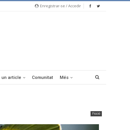
Enregistrar-se / Accedir
 un article
Comunitat
Més
Ficció