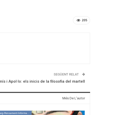
205
SEGÜENT RELAT
nís i Apol·lo: els inicis de la filosofia del martell
Més De L'autor
Assaig-Pensament-Informació