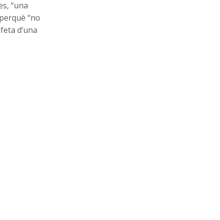
es, “una
 perquè “no
 feta d’una