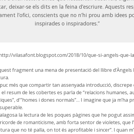
car, deixar-se els dits en la feina d’escriure. Aquests re
ment l’ofici, conscients que no n’hi prou amb idees p
inspirades o inspiradores.”
 http://vilasafont.blogspot.com/2018/10/que-si-angels-que-la
est fragment una mena de presentació del llibre d’Àngels B
ura.
puc més que compartir tan assenyada introducció, discrepe 
 el resum de les cobertes es parla de “relacions humanes, a
tiques”, d'”homes i dones normals”… I imagine que ja m’ha p
superable.
alagosa la lectura de les poques pàgines que he pogut assim
icorde de romanticisme, amb forta sentor de violetes, que l
atura que no té palla, on tot és aprofitable i sincer”. I quan 