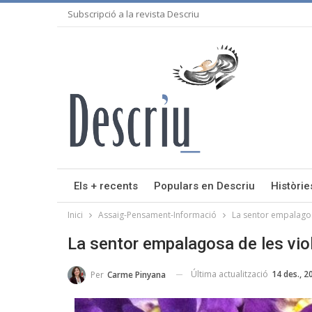
Subscripció a la revista Descriu
Els + recents
Populars en Descriu
Històrie
Inici
Assaig-Pensament-Informació
La sentor empalagos
La sentor empalagosa de les vio
Última actualització
14 des., 2
Per
Carme Pinyana