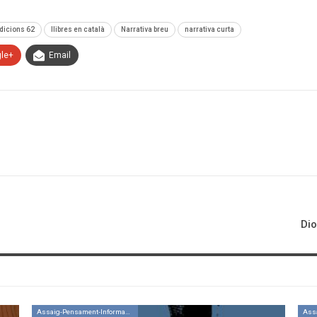
dicions 62
llibres en català
Narrativa breu
narrativa curta
le+
Email
Dio
Assaig-Pensament-Informació