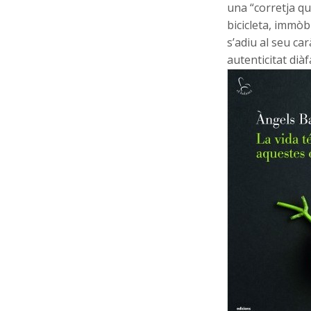
una “corretja qu
bicicleta, immò
s’adiu al seu ca
autenticitat dià