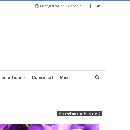
Enregistrar-se / Accedir
 un article
Comunitat
Més
Assaig-Pensament-Informació