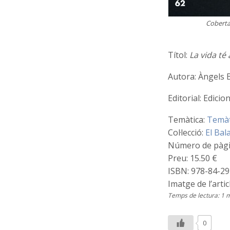
Coberta 
Títol:
La vida té
Autora: Àngels 
Editorial: Edicio
Temàtica:
Temàt
Col·lecció:
El Bal
Número de pàgi
Preu: 15.50 €
ISBN: 978-84-2
Imatge de l’arti
Temps de lectura: 1 
0