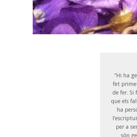
“Hi ha ge
fet primer
de fer. Si
que els fa
ha perso
l’escriptu
per a se
són ge