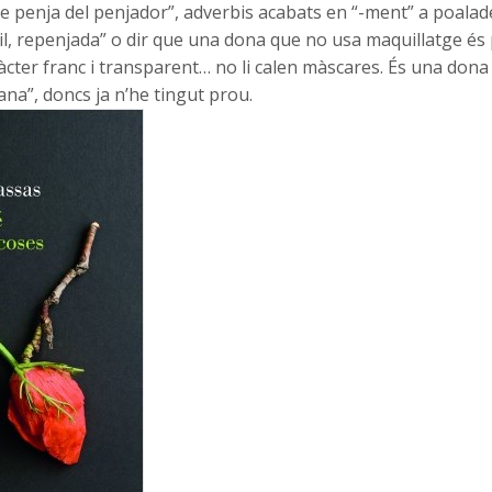
e penja del penjador”, adverbis acabats en “-ment” a poalad
bil, repenjada” o dir que una dona que no usa maquillatge és
ràcter franc i transparent… no li calen màscares. És una dona
fana”, doncs ja n’he tingut prou.