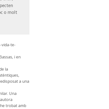
specten
oc o molt
-vida-te-
assas, i en
de la
utèntiques,
redisposat a una
ilar. Una
’autora
m’he trobat amb