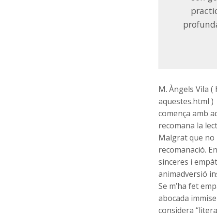
practi
profunda
M. Àngels Vila (
aquestes.html )
comença amb aqu
recomana la lect
Malgrat que no 
recomanació. En
sinceres i empà
animadversió in
Se m’ha fet emp
abocada immiser
considera “liter