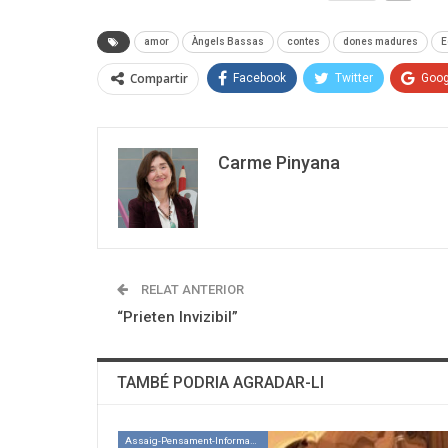
amor
Àngels Bassas
contes
dones madures
E
Compartir
Facebook
Twitter
Goog
Carme Pinyana
RELAT ANTERIOR
“Prieten Invizibil”
TAMBÉ PODRIA AGRADAR-LI
Assaig-Pensament-Informació