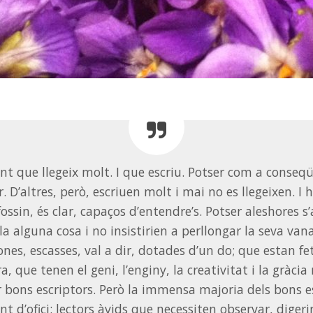
nt que llegeix molt. I que escriu. Potser com a conseq
. D’altres, però, escriuen molt i mai no es llegeixen. I
 fossin, és clar, capaços d’entendre’s. Potser aleshores 
lla alguna cosa i no insistirien a perllongar la seva van
nes, escasses, val a dir, dotades d’un do; que estan fe
ra, que tenen el geni, l’enginy, la creativitat i la gràcia
r bons escriptors. Però la immensa majoria dels bons e
nt d’ofici: lectors àvids que necessiten observar, digerir,