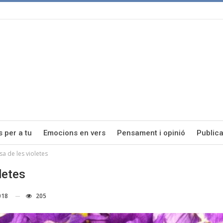
s per a tu
Emocions en vers
Pensament i opinió
Publica
a de les violetes
letes
018
205