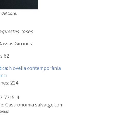
del llibre.
 aquestes coses
Bassas Gironès
ns 62
ica: Novel·la contemporània
ancí
nes: 224
97-7715-4
cle: Gastronomia salvatge.com
minuts