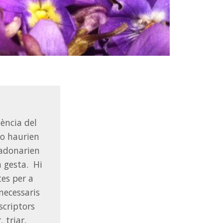
üència del
 ho haurien
s’adonarien
a gesta. Hi
tes per a
 necessaris
scriptors
 triar,