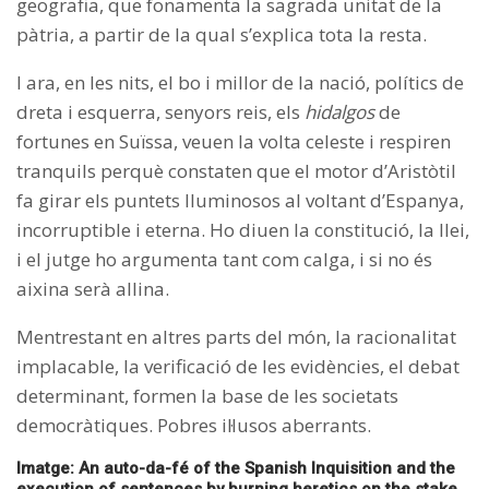
geografia, que fonamenta la sagrada unitat de la
pàtria, a partir de la qual s’explica tota la resta.
I ara, en les nits, el bo i millor de la nació, polítics de
dreta i esquerra, senyors reis, els
hidalgos
de
fortunes en Suïssa, veuen la volta celeste i respiren
tranquils perquè constaten que el motor d’Aristòtil
fa girar els puntets lluminosos al voltant d’Espanya,
incorruptible i eterna. Ho diuen la constitució, la llei,
i el jutge ho argumenta tant com calga, i si no és
aixina serà allina.
Mentrestant en altres parts del món, la racionalitat
implacable, la verificació de les evidències, el debat
determinant, formen la base de les societats
democràtiques. Pobres il·lusos aberrants.
Imatge: An auto-da-fé of the Spanish Inquisition and the
execution of sentences by burning heretics on the stake