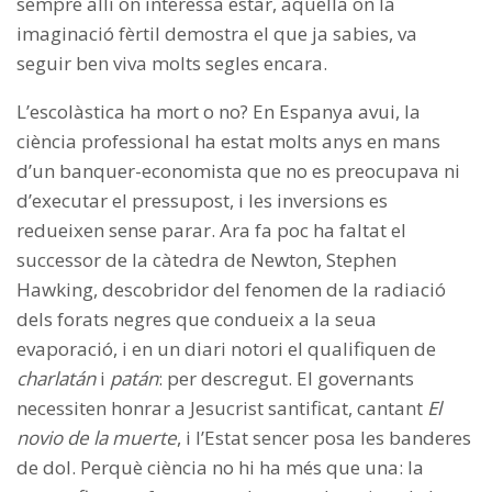
sempre allí on interessa estar, aquella on la
imaginació fèrtil demostra el que ja sabies, va
seguir ben viva molts segles encara.
L’escolàstica ha mort o no? En Espanya avui, la
ciència professional ha estat molts anys en mans
d’un banquer-economista que no es preocupava ni
d’executar el pressupost, i les inversions es
redueixen sense parar. Ara fa poc ha faltat el
successor de la càtedra de Newton, Stephen
Hawking, descobridor del fenomen de la radiació
dels forats negres que condueix a la seua
evaporació, i en un diari notori el qualifiquen de
charlatán
i
patán
: per descregut. El governants
necessiten honrar a Jesucrist santificat, cantant
El
novio de la muerte
, i l’Estat sencer posa les banderes
de dol. Perquè ciència no hi ha més que una: la