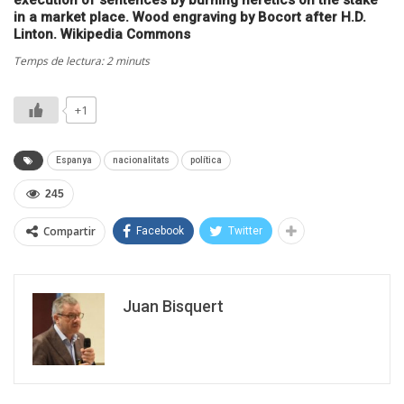
in a market place. Wood engraving by Bocort after H.D.
Linton. Wikipedia Commons
Temps de lectura: 2 minuts
+1
Espanya
nacionalitats
política
245
Compartir
Facebook
Twitter
Juan Bisquert