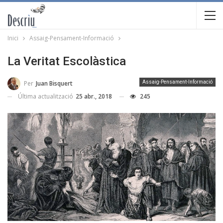
Inici
Assaig-Pensament-Informació
La Veritat Escolàstica
Per
Juan Bisquert
Assaig-Pensament-Informació
Última actualització
25 abr., 2018
245