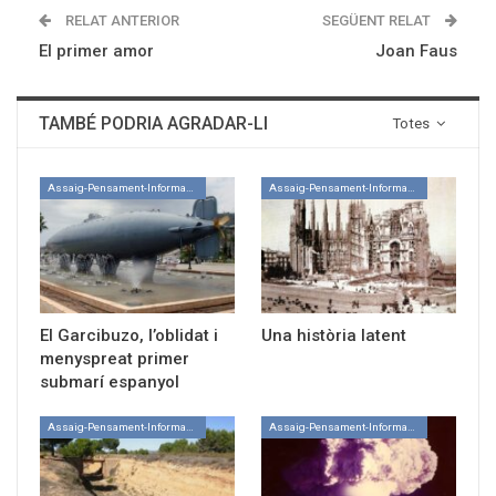
RELAT ANTERIOR
SEGÜENT RELAT
El primer amor
Joan Faus
TAMBÉ PODRIA AGRADAR-LI
Totes
Assaig-Pensament-Informació
Assaig-Pensament-Informació
El Garcibuzo, l’oblidat i
Una història latent
menyspreat primer
submarí espanyol
Assaig-Pensament-Informació
Assaig-Pensament-Informació