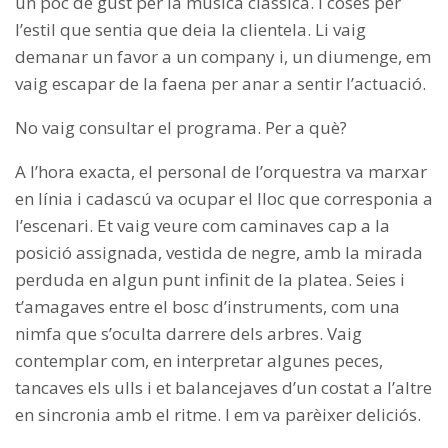
un poc de gust per la música clàssica. I coses per
l’estil que sentia que deia la clientela. Li vaig
demanar un favor a un company i, un diumenge, em
vaig escapar de la faena per anar a sentir l’actuació.
No vaig consultar el programa. Per a què?
A l’hora exacta, el personal de l’orquestra va marxar
en línia i cadascú va ocupar el lloc que corresponia a
l’escenari. Et vaig veure com caminaves cap a la
posició assignada, vestida de negre, amb la mirada
perduda en algun punt infinit de la platea. Seies i
t’amagaves entre el bosc d’instruments, com una
nimfa que s’oculta darrere dels arbres. Vaig
contemplar com, en interpretar algunes peces,
tancaves els ulls i et balancejaves d’un costat a l’altre
en sincronia amb el ritme. I em va parèixer deliciós.