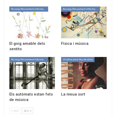
Assaig-Pensament-Informació
Assaig-Pensament-Informació
El goig amable dels
Física i música
sentits
Assaig-Pensament-Informació
Història amb Veu de dona
Els autòmats estan fets
La meua sort
de música
ANT
SEG