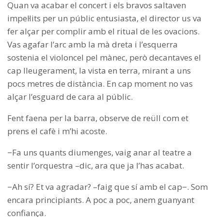
Quan va acabar el concert i els bravos saltaven
impel·lits per un públic entusiasta, el director us va
fer alçar per complir amb el ritual de les ovacions.
Vas agafar l’arc amb la mà dreta i l’esquerra
sostenia el violoncel pel mànec, però decantaves el
cap lleugerament, la vista en terra, mirant a uns
pocs metres de distància. En cap moment no vas
alçar l’esguard de cara al públic.
Fent faena per la barra, observe de reüll com et
prens el cafè i m’hi acoste.
−Fa uns quants diumenges, vaig anar al teatre a
sentir l’orquestra –dic, ara que ja l’has acabat.
−Ah sí? Et va agradar? –faig que sí amb el cap−. Som
encara principiants. A poc a poc, anem guanyant
confiança.