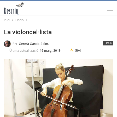
Inici
Ficció
La violoncel·lista
Per
Germà Garcia-Belmonte
Ficció
Última actualització
16 maig, 2019
594