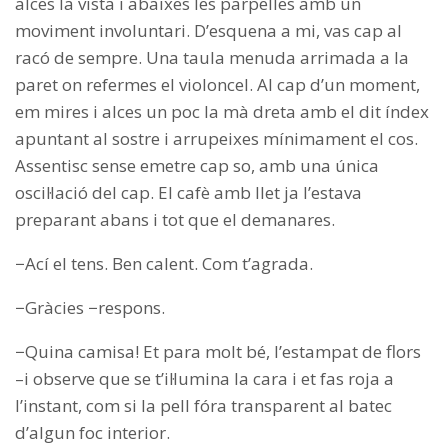
alces la vista i abaixes les parpelles amb un
moviment involuntari. D’esquena a mi, vas cap al
racó de sempre. Una taula menuda arrimada a la
paret on refermes el violoncel. Al cap d’un moment,
em mires i alces un poc la mà dreta amb el dit índex
apuntant al sostre i arrupeixes mínimament el cos.
Assentisc sense emetre cap so, amb una única
oscil·lació del cap. El cafè amb llet ja l’estava
preparant abans i tot que el demanares.
−Ací el tens. Ben calent. Com t’agrada.
−Gràcies −respons.
−Quina camisa! Et para molt bé, l’estampat de flors
–i observe que se t’il·lumina la cara i et fas roja a
l’instant, com si la pell fóra transparent al batec
d’algun foc interior.