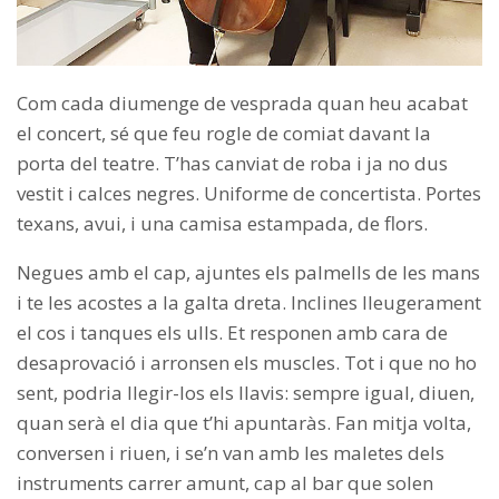
Com cada diumenge de vesprada quan heu acabat
el concert, sé que feu rogle de comiat davant la
porta del teatre. T’has canviat de roba i ja no dus
vestit i calces negres. Uniforme de concertista. Portes
texans, avui, i una camisa estampada, de flors.
Negues amb el cap, ajuntes els palmells de les mans
i te les acostes a la galta dreta. Inclines lleugerament
el cos i tanques els ulls. Et responen amb cara de
desaprovació i arronsen els muscles. Tot i que no ho
sent, podria llegir-los els llavis: sempre igual, diuen,
quan serà el dia que t’hi apuntaràs. Fan mitja volta,
conversen i riuen, i se’n van amb les maletes dels
instruments carrer amunt, cap al bar que solen