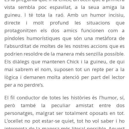
vista sembla poc espavilat, a la seua amiga la
guineu. I té tota la raó. Amb un humor incisiu,
directe i molt profund les situacions que
protagonitzen els dos amics funcionen com a
píndoles humorístiques que són una metàfora de
l’absurditat de moltes de les nostres accions que es
podrien resoldre de la manera més senzilla possible.
Els diàlegs que mantenen Chick i la guineu, de qui
mai sabrem el nom, suposen tot un repte per a la
lògica i demanen molta atenció per part del lector
per a no perdre’s.
El fil conductor de totes les històries és l’humor, sí,
però també la peculiar amistat entre dos
personatges, malgrat ser totalment oposats en tot.
L’ocellet no pot estar-se quiet, tot ho vol saber i ho
interpreta de la manera més literal possible. Aquest