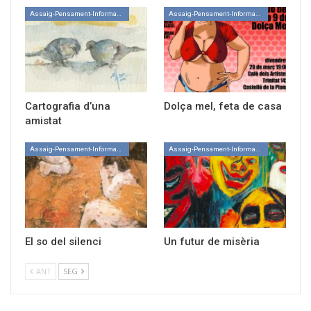
Assaig-Pensament-Informació
Assaig-Pensament-Informació
Cartografia d’una
Dolça mel, feta de casa
amistat
Assaig-Pensament-Informació
Assaig-Pensament-Informació
El so del silenci
Un futur de misèria
ANT
SEG