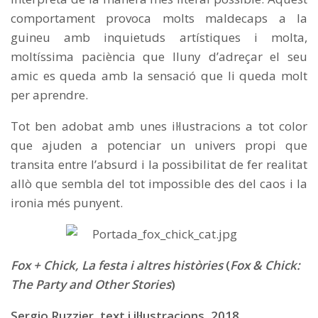
comportament provoca molts maldecaps a la
guineu amb inquietuds artístiques i molta,
moltíssima paciència que lluny d’adreçar el seu
amic es queda amb la sensació que li queda molt
per aprendre.
Tot ben adobat amb unes il·lustracions a tot color
que ajuden a potenciar un univers propi que
transita entre l’absurd i la possibilitat de fer realitat
allò que sembla del tot impossible des del caos i la
ironia més punyent.
Fox + Chick, La festa i altres històries
(
Fox & Chick:
The Party and Other Stories
)
Sergio Ruzzier, text i il·lustracions, 2018