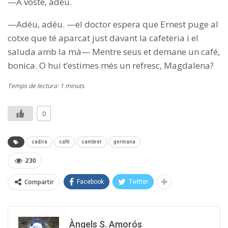
—A vosté, adéu.
—Adéu, adéu. —el doctor espera que Ernest puge al
cotxe que té aparcat just davant la cafeteria i el
saluda amb la mà— Mentre seus et demane un café,
bonica. O hui t’estimes més un refresc, Magdalena?
Temps de lectura: 1 minuts
0
cadira
cafè
cambrer
germana
230
Compartir
Facebook
Twitter
Àngels S. Amorós