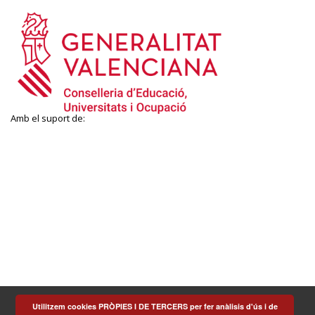
Amb el suport de:
Utilitzem cookies PRÒPIES I DE TERCERS per fer anàlisis d'ús i de